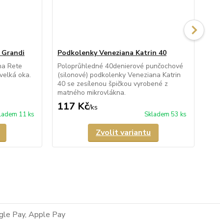
 Grandi
Podkolenky Veneziana Katrin 40
Po
na Rete
Poloprůhledné 40denierové punčochové
Ne
velká oka.
(silonové) podkolenky Veneziana Katrin
pod
40 se zesílenou špičkou vyrobené z
zes
matného mikrovlákna.
mik
117 Kč
82
/
ks
ladem 11 ks
Skladem 53 ks
Zvolit variantu