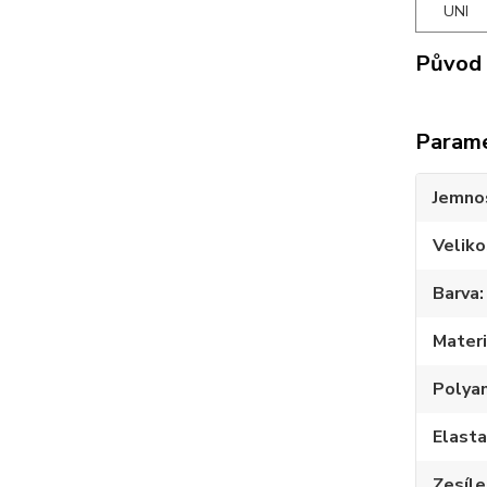
UNI
Původ 
Param
Jemno
Veliko
Barva
Materi
Polya
Elast
Zesíle