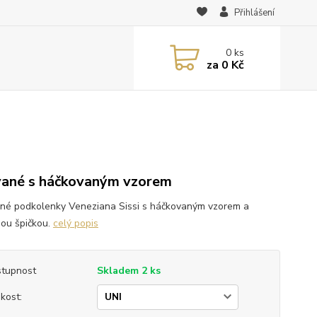
Přihlášení
0
ks
za
0 Kč
vané s háčkovaným vzorem
né podkolenky Veneziana Sissi s háčkovaným vzorem a
nou špičkou.
celý popis
tupnost
Skladem 2 ks
ikost: