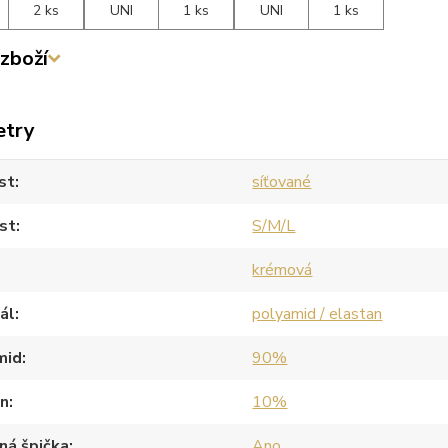
2 ks
UNI
1 ks
UNI
1 ks
zboží
etry
st
síťované
st
S/M/L
krémová
ál
polyamid / elastan
mid
90%
an
10%
ná špička
Ano