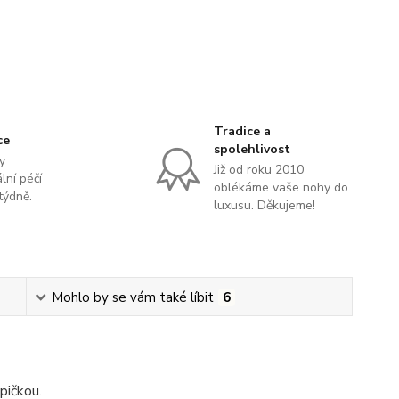
Tradice a
ce
spolehlivost
y
Již od roku 2010
lní péčí
oblékáme vaše nohy do
týdně.
luxusu. Děkujeme!
Mohlo by se vám také líbit
6
pičkou.