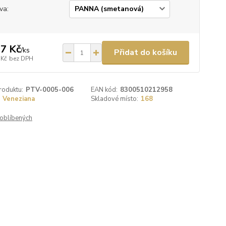
va:
7 Kč
/
ks
Přidat do košíku
 Kč
bez DPH
roduktu:
PTV-0005-006
EAN kód:
8300510212958
Veneziana
Skladové místo:
168
oblíbených