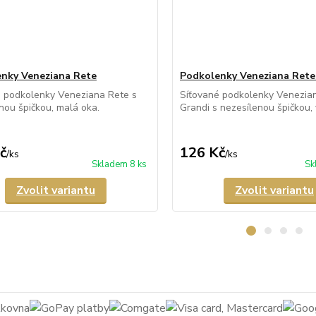
nky Veneziana Rete
Podkolenky Veneziana Rete
é podkolenky Veneziana Rete s
Síťované podkolenky Venezia
nou špičkou, malá oka.
Grandi s nezesílenou špičkou, 
č
126 Kč
/
ks
/
ks
Skladem 8 ks
Sk
Zvolit variantu
Zvolit variantu