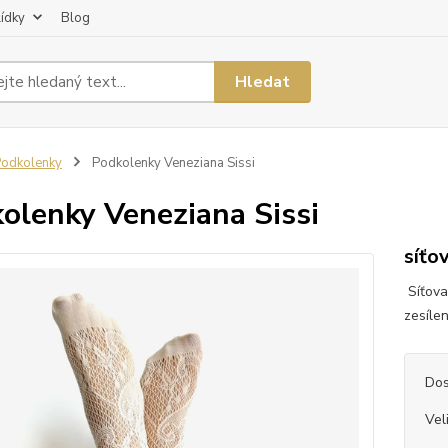
lídky
Blog
Hledat
odkolenky
Podkolenky Veneziana Sissi
olenky Veneziana Sissi
síťo
Síťova
zesíle
Dos
Vel