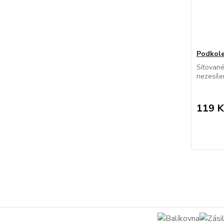
Podkole
Síťovan
nezesíle
119 K