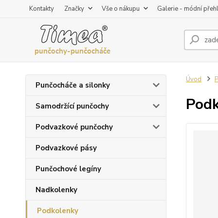
Kontakty
Značky
Vše o nákupu
Galerie - módní přeh
Úvod
P
Punčocháče a silonky
Podk
Samodržící punčochy
Podvazkové punčochy
Podvazkové pásy
Punčochové legíny
Nadkolenky
Podkolenky