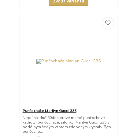
Zvolit variantu
Punčocháče Marilyn Gucci G35
Neprůhledné 60denierové matné punčochové
kalhoty (punčocháče, silonky) Marilyn Gucci G35 s
podélným šedým vzorem zdobeným krystaly. Tyto
punčocho...