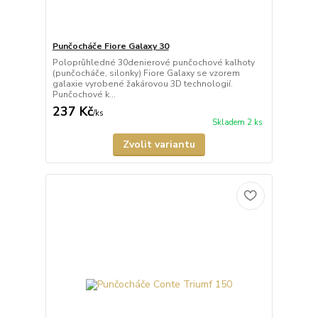
Punčocháče Fiore Galaxy 30
Poloprůhledné 30denierové punčochové kalhoty
(punčocháče, silonky) Fiore Galaxy se vzorem
galaxie vyrobené žakárovou 3D technologií.
Punčochové k...
237 Kč
/
ks
Skladem 2 ks
Zvolit variantu