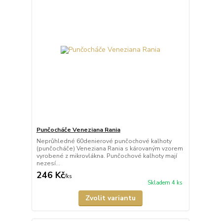
Punčocháče Veneziana Rania
Neprůhledné 60denierové punčochové kalhoty
(punčocháče) Veneziana Rania s károvaným vzorem
vyrobené z mikrovlákna. Punčochové kalhoty mají
nezesí...
246 Kč
/
ks
Skladem 4 ks
Zvolit variantu