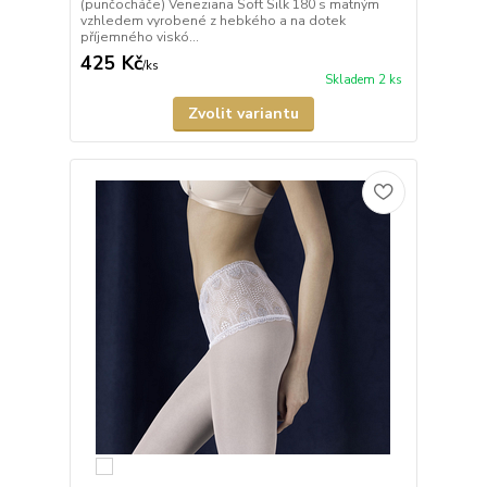
(punčocháče) Veneziana Soft Silk 180 s matným
vzhledem vyrobené z hebkého a na dotek
příjemného viskó...
425 Kč
/
ks
Skladem 2 ks
Zvolit variantu