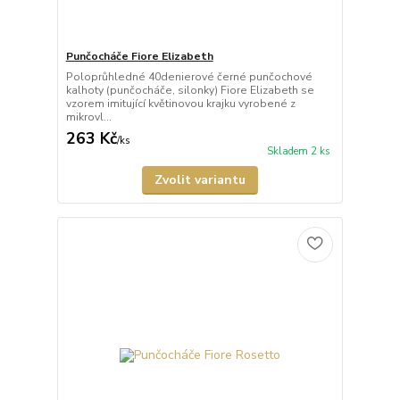
Punčocháče Fiore Elizabeth
Poloprůhledné 40denierové černé punčochové
kalhoty (punčocháče, silonky) Fiore Elizabeth se
vzorem imitující květinovou krajku vyrobené z
mikrovl...
263 Kč
/
ks
Skladem 2 ks
Zvolit variantu