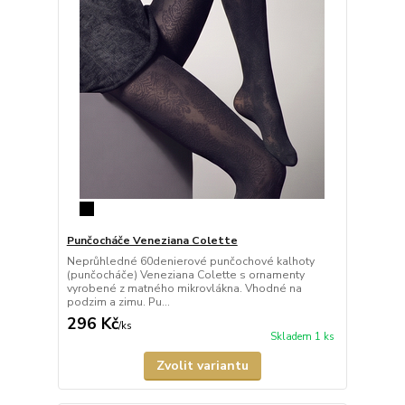
Punčocháče Veneziana Colette
Neprůhledné 60denierové punčochové kalhoty
(punčocháče) Veneziana Colette s ornamenty
vyrobené z matného mikrovlákna. Vhodné na
podzim a zimu. Pu...
296 Kč
/
ks
Skladem 1 ks
Zvolit variantu