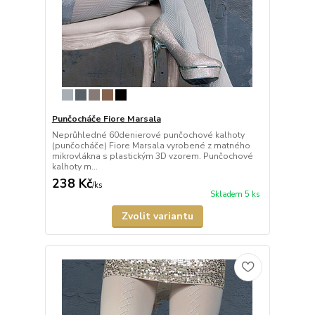
Punčocháče Fiore Marsala
Neprůhledné 60denierové punčochové kalhoty
(punčocháče) Fiore Marsala vyrobené z matného
mikrovlákna s plastickým 3D vzorem. Punčochové
kalhoty m...
238 Kč
/
ks
Skladem 5 ks
Zvolit variantu