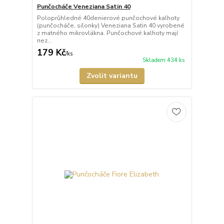
Punčocháče Veneziana Satin 40
Poloprůhledné 40denierové punčochové kalhoty
(punčocháče, silonky) Veneziana Satin 40 vyrobené
z matného mikrovlákna. Punčochové kalhoty mají
nez...
179 Kč
/
ks
Skladem 434 ks
Zvolit variantu