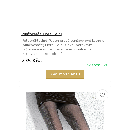
Punčocháče Fiore Heidi
Poloprůhledné 40denierové punčochové kalhoty
(punčocháče) Fiore Heidi s dvoubarevným
háčkovaným vzorem vyrobené z matného
mikrovlákna technologií...
235 Kč
/
ks
Skladem 1 ks
Zvolit variantu