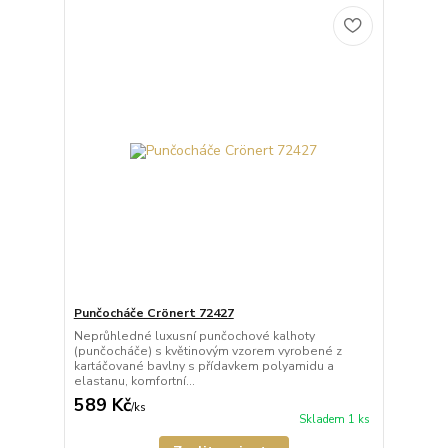
Punčocháče Crönert 72427
Neprůhledné luxusní punčochové kalhoty
(punčocháče) s květinovým vzorem vyrobené z
kartáčované bavlny s přídavkem polyamidu a
elastanu, komfortní...
589 Kč
/
ks
Skladem 1 ks