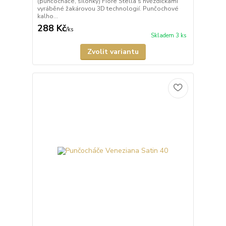
(punčocháče, silonky) Fiore Stella s hvězdičkami
vyráběné žakárovou 3D technologií. Punčochové
kalho...
288 Kč
/
ks
Skladem 3 ks
Zvolit variantu