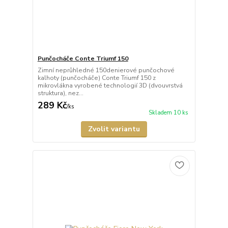
Punčocháče Conte Triumf 150
Zimní neprůhledné 150denierové punčochové
kalhoty (punčocháče) Conte Triumf 150 z
mikrovlákna vyrobené technologií 3D (dvouvrstvá
struktura), nez...
289 Kč
/
ks
Skladem 10 ks
Zvolit variantu