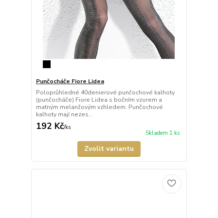
Punčocháče Fiore Lidea
Poloprůhledné 40denierové punčochové kalhoty
(punčocháče) Fiore Lidea s bočním vzorem a
matným melanžovým vzhledem. Punčochové
kalhoty mají nezes...
192 Kč
/
ks
Skladem 1 ks
Zvolit variantu