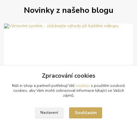
Novinky z našeho blogu
Zpracování cookies
06
.
05
.
2023
Věrnostní systém - získávejte výhody při každém nákupu
Náš e-shop a partneři potřebují Váš
souhlas
s použitím souborů
cookies, aby Vám mohli zobrazovat informace týkající se Vašich
Naším cílem je vytvořit vám příjemný nákupní zážitek a odměnit vás
zájmů.
za vaši věrnost. Proto jsme pro vás připravili náš věrnostní systém,
který vám přin...
číst celé
Souhlasím
Nastavení