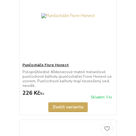
Punčocháče Fiore Honest
Poloprůhledné 40denierové matné melanžové
punčochové kalhoty (punčocháče) Fiore Honest se
vzorem. Punčochové kalhoty mají nezesílený sed,
nevidit...
226 Kč
/
ks
Skladem 3 ks
Zvolit variantu