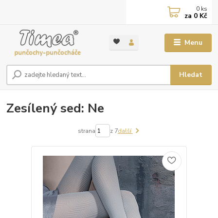
0
ks
za
0 Kč
Menu
Hledat
Zesílený sed: Ne
strana
z 7
další