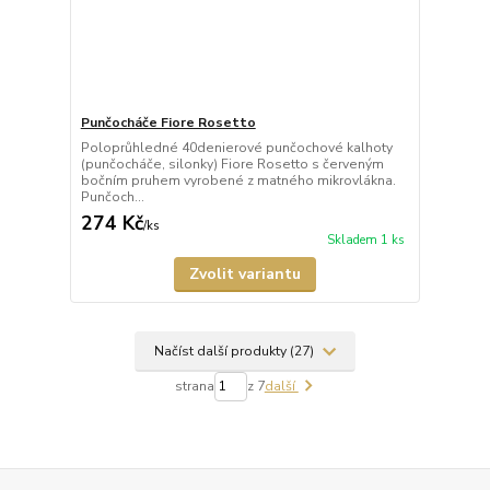
Punčocháče Fiore Rosetto
Poloprůhledné 40denierové punčochové kalhoty
(punčocháče, silonky) Fiore Rosetto s červeným
bočním pruhem vyrobené z matného mikrovlákna.
Punčoch...
274 Kč
/
ks
Skladem 1 ks
Zvolit variantu
Načíst další produkty (27)
strana
z 7
další