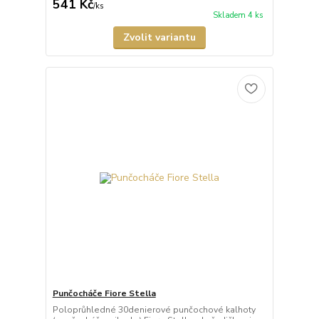
541 Kč
/
ks
Skladem 4 ks
Zvolit variantu
Punčocháče Fiore Stella
Poloprůhledné 30denierové punčochové kalhoty