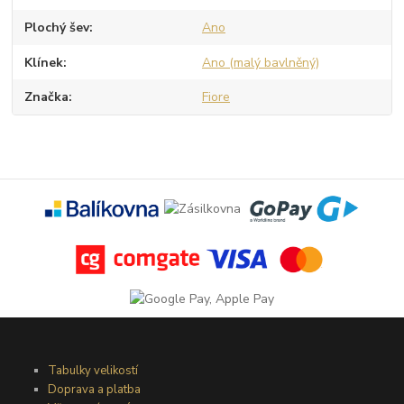
Plochý šev
Ano
Klínek
Ano (malý bavlněný)
Značka
Fiore
Tabulky velikostí
Doprava a platba