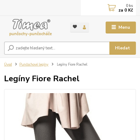
0
ks
za
0 Kč
Menu
Hledat
Úvod
Punčochové legíny
Legíny Fiore Rachel
Legíny Fiore Rachel