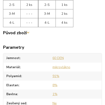
2-S
2 ks
2-S
1 ks
3-M
- - -
3-M
2 ks
4-L
- - -
4-L
4 ks
Původ zboží
Parametry
Jemnost
60 DEN
Materiál
mikrovlákno
Polyamid
91%
Elastan
8%
Bavlna
1%
Zesílený sed
Ne