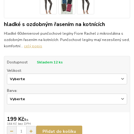
hladké s ozdobným řasením na kotnících
Hladké 60denierové punčochové legíny Fiore Rachel z mikrovlákna s
ozdobným řasením na kotnících. Punčochové legíny mají nezesílený sed,
komfortní...
celý popis
Dostupnost
Skladem 12 ks
Velikost:
Barva:
199 Kč
/
ks
164 Kč
bez DPH
Přidat do košíku