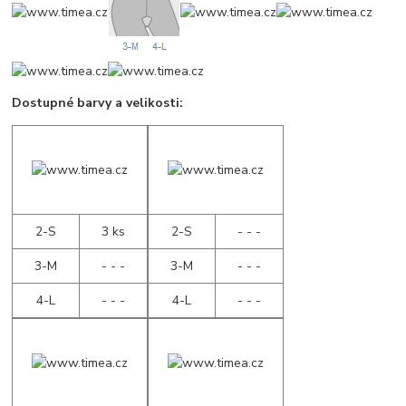
Dostupné barvy a velikosti:
2-S
3 ks
2-S
- - -
3-M
- - -
3-M
- - -
4-L
- - -
4-L
- - -