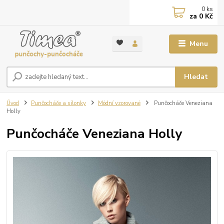
0
ks
za
0 Kč
Menu
Hledat
Úvod
Punčocháče a silonky
Módní vzorované
Punčocháče Veneziana
Holly
Punčocháče Veneziana Holly