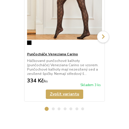
Punčocháče Veneziana Carino
Punčocháče 
Háčkované punčochové kalhoty
Háčkované p
(punčocháče) Veneziana Carino se vzorem.
(punčocháče)
Punčochové kalhoty mají nezesílený sed a
punčochy s 
zesílené špičky. Nemají středový š...
mají nezesíle
334 Kč
389 Kč
/
ks
/
ks
Skladem 3 ks
Zvolit variantu