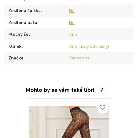
Zesílená špička
Ne
Zesílená pata
Ne
Plochý šev
Ano
Klínek
Ano (malý bavlněný)
Značka
Veneziana
Mohlo by se vám také líbit
7