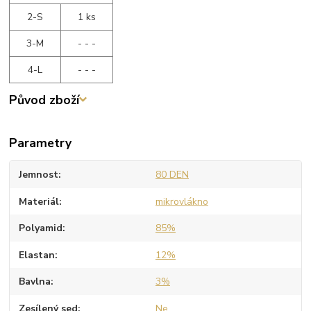
2-S
1 ks
3-M
- - -
4-L
- - -
Původ zboží
Parametry
Jemnost
80 DEN
Materiál
mikrovlákno
Polyamid
85%
Elastan
12%
Bavlna
3%
Zesílený sed
Ne