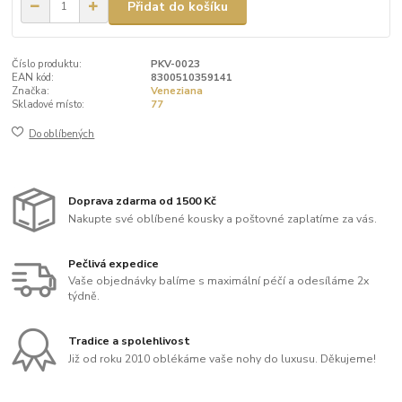
Přidat do košíku
Číslo produktu:
PKV-0023
EAN kód:
8300510359141
Značka:
Veneziana
Skladové místo:
77
Do oblíbených
Doprava zdarma od 1500 Kč
Nakupte své oblíbené kousky a poštovné zaplatíme za vás.
Pečlivá expedice
Vaše objednávky balíme s maximální péčí a odesíláme 2x
týdně.
Tradice a spolehlivost
Již od roku 2010 oblékáme vaše nohy do luxusu. Děkujeme!