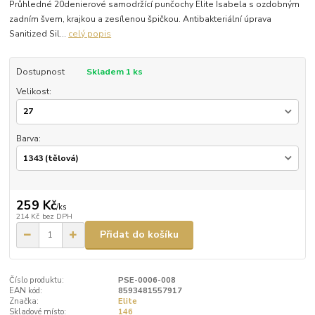
Průhledné 20denierové samodržící punčochy Elite Isabela s ozdobným
zadním švem, krajkou a zesílenou špičkou. Antibakteriální úprava
Sanitized Sil...
celý popis
Dostupnost
Skladem 1 ks
Velikost:
Barva:
259 Kč
/
ks
214 Kč
bez DPH
Přidat do košíku
Číslo produktu:
PSE-0006-008
EAN kód:
8593481557917
Značka:
Elite
Skladové místo:
146