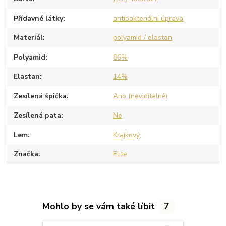
Přídavné látky
antibakteriální úprava
Materiál
polyamid / elastan
Polyamid
86%
Elastan
14%
Zesílená špička
Ano (neviditelně)
Zesílená pata
Ne
Lem
Krajkový
Značka
Elite
Mohlo by se vám také líbit
7