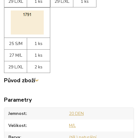
29 L/XL
1 ks
29 L/XL
1 ks
25 S/M
1 ks
27 M/L
1 ks
29 L/XL
2 ks
Původ zboží
Parametry
Jemnost
20 DEN
Velikost
M/L
Barva
(těl.) naturální