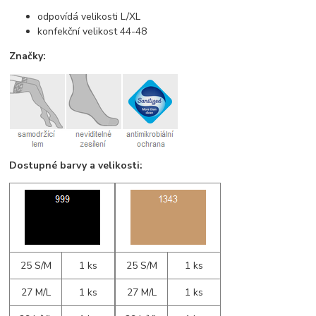
odpovídá velikosti L/XL
konfekční velikost 44-48
Značky:
Dostupné barvy a velikosti:
25 S/M
1 ks
25 S/M
1 ks
27 M/L
1 ks
27 M/L
1 ks