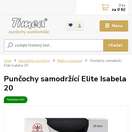
0
ks
za
0 Kč
Menu
Hledat
Úvod
Samodržící punčochy
Módní vzorované
Punčochy samodržící
Elite Isabela 20
Punčochy samodržící Elite Isabela
20
Nejžádanější