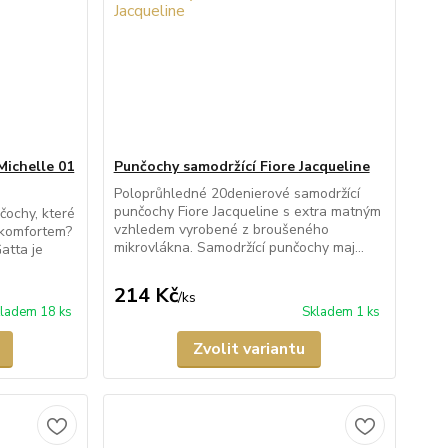
Michelle 01
Punčochy samodržící Fiore Jacqueline
Poloprůhledné 20denierové samodržící
punčochy Fiore Jacqueline s extra matným
čochy, které
vzhledem vyrobené z broušeného
 komfortem?
mikrovlákna. Samodržící punčochy maj...
atta je
214 Kč
/
ks
ladem 18 ks
Skladem 1 ks
Zvolit variantu