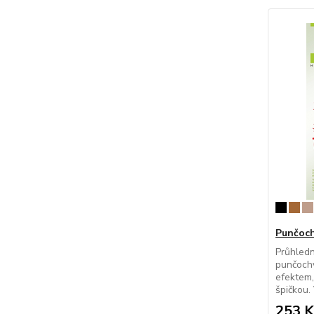
Punčoch
Průhledn
punčoch
efektem,
špičkou. 
253 K