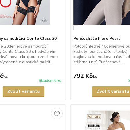
y samodržící Conte Class 20
Punčocháče Fiore Pearl
é 20denierové samodržící
Poloprůhledné 40denierové p
y Conte Class 20 s hedvábným
kalhoty (punčocháče, silonky) F
 květinovou krajkou a zesílenou
krajkovou kalhotkovou částí 
Vyrobené z elastické multif...
stříbrnou nití. Punčochové ...
č
792 Kč
/
ks
/
ks
Skladem 6 ks
Zvolit variantu
Zvolit variantu