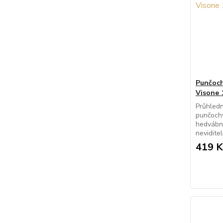
Punčoch
Visone 
Průhledn
punčoch
hedvábný
nevidite
419 K