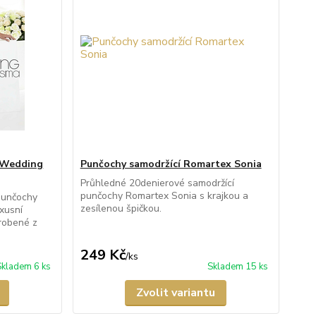
 Wedding
Punčochy samodržící Romartex Sonia
Průhledné 20denierové samodržící
punčochy Romartex Sonia s krajkou a
punčochy
zesílenou špičkou.
xusní
yrobené z
249 Kč
/
ks
Skladem 6 ks
Skladem 15 ks
Zvolit variantu