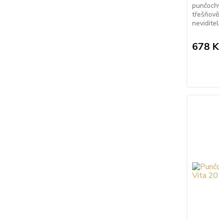
punčochy
třešňově
nevidite
678 K