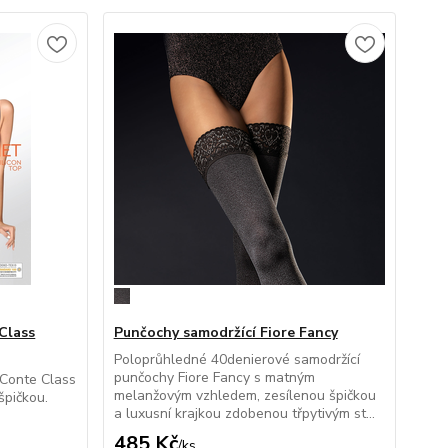
Class
Punčochy samodržící Fiore Fancy
Poloprůhledné 40denierové samodržící
punčochy Fiore Fancy s matným
 Conte Class
melanžovým vzhledem, zesílenou špičkou
špičkou.
a luxusní krajkou zdobenou třpytivým st...
485 Kč
/
ks