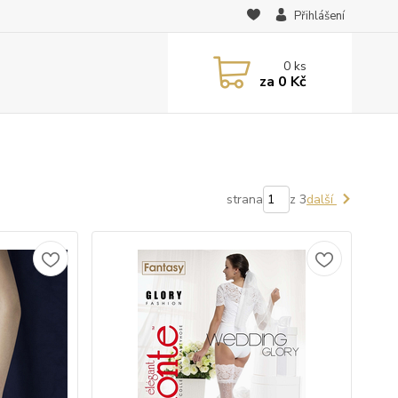
Přihlášení
0
ks
za
0 Kč
strana
z 3
další