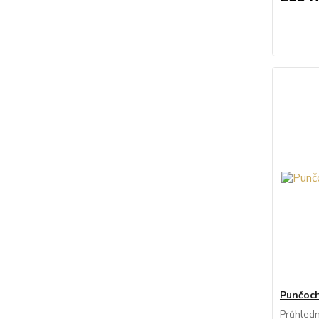
Punčoch
Průhledn