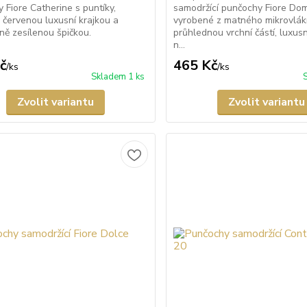
 Fiore Catherine s puntíky,
samodržící punčochy Fiore Do
 červenou luxusní krajkou a
vyrobené z matného mikrovlák
lně zesílenou špičkou.
průhlednou vrchní částí, luxusn
n...
č
465 Kč
/
ks
/
ks
Skladem 1 ks
Zvolit variantu
Zvolit variantu