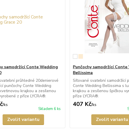
y samodržící Conte Wedding
Punčochy samodržící Conte
0
Bellissima
svatební průhledné 20denierové
Síťované svatební samodržící 
ící punčochy Conte Wedding
Conte Wedding Bellissima s lu
kvetinovou krajkou a zesílenou
krajkou a zesílenou špičkou v
vyrobené z příze LYCRA®.
příze LYCRA®.
č
407 Kč
/
ks
/
ks
Skladem 6 ks
Zvolit variantu
Zvolit variantu