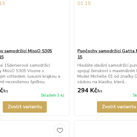
y samodržící MissO S305
Punčochy samodržící Gatta 
15
15
é 15denierové samodržící
Hledáte ideální samodržící pun
y MissO S305 Visone s
spojují ženskost s maximálním
m vzhledem, luxusní krajkou a
Model Michelle 01 od značky G
lně nezesílenou špičkou.
sázkou na klasiku, která...
č
294 Kč
/
ks
/
ks
Skladem 3 ks
Sk
Zvolit variantu
Zvolit variantu