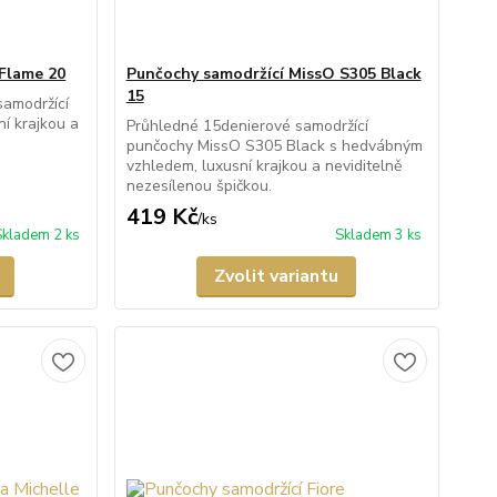
Flame 20
Punčochy samodržící MissO S305 Black
15
samodržící
í krajkou a
Průhledné 15denierové samodržící
punčochy MissO S305 Black s hedvábným
vzhledem, luxusní krajkou a neviditelně
nezesílenou špičkou.
419 Kč
/
ks
Skladem 2 ks
Skladem 3 ks
Zvolit variantu