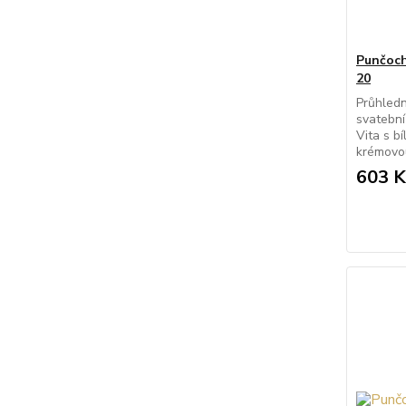
Punčoch
20
Průhledn
svatební
Vita s b
krémovou
603 K