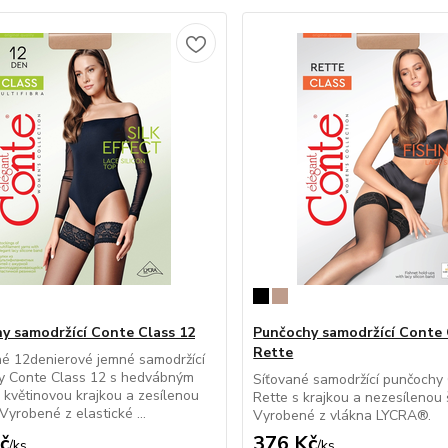
y samodržící Conte Class 12
Punčochy samodržící Conte 
Rette
é 12denierové jemné samodržící
y Conte Class 12 s hedvábným
Síťované samodržící punčochy
 květinovou krajkou a zesílenou
Rette s krajkou a nezesílenou 
Vyrobené z elastické ...
Vyrobené z vlákna LYCRA®.
č
376 Kč
/
ks
/
ks