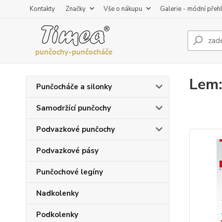
Kontakty
Značky
Vše o nákupu
Galerie - módní přeh
Lem:
Punčocháče a silonky
Samodržící punčochy
Podvazkové punčochy
Podvazkové pásy
Punčochové legíny
Nadkolenky
Podkolenky