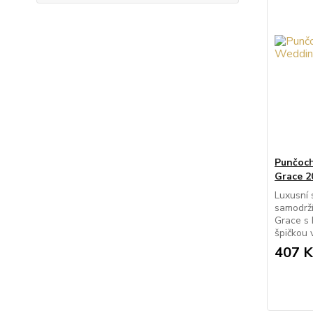
Punčoch
Grace 2
Luxusní 
samodrž
Grace s 
špičkou 
407 K