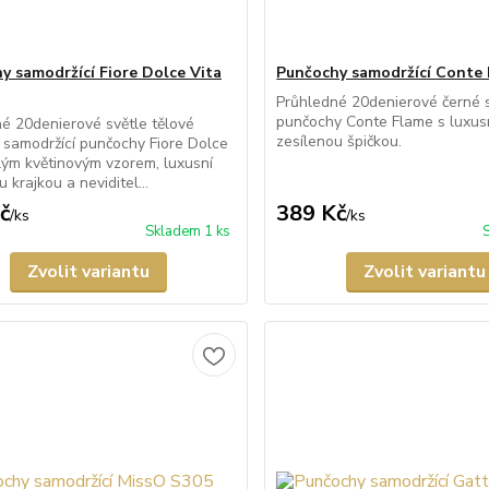
y samodržící Fiore Dolce Vita
Punčochy samodržící Conte 
Průhledné 20denierové černé 
punčochy Conte Flame s luxusn
é 20denierové světle tělové
zesílenou špičkou.
 samodržící punčochy Fiore Dolce
ílým květinovým vzorem, luxusní
 krajkou a neviditel...
č
389 Kč
/
ks
/
ks
Skladem 1 ks
Zvolit variantu
Zvolit variantu