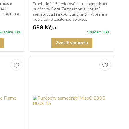
minique
Průhledné 15denierové černé samodržící
na s
punčochy Fiore Temptation s luxusní
í krajkou a
sametovou krajkou, puntíkatým vzorem a
neviditelně zesílenou špičkou.
698 Kč
/
ks
Skladem 1 ks
Skladem 1 ks
Zvolit variantu