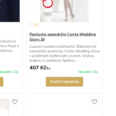
Punčochy samodržící Conte Wedding
Glory 20
unčochové
iore Pearl s
Luxusní svatební průhledné 20denierové
zdobenou
samodržící punčochy Conte Wedding Glory
s podélným květinovým vzorem, širokou
krajkou a zesílenou špičkou ...
407 Kč
/
ks
Skladem 1 ks
Skladem 3 ks
Zvolit variantu