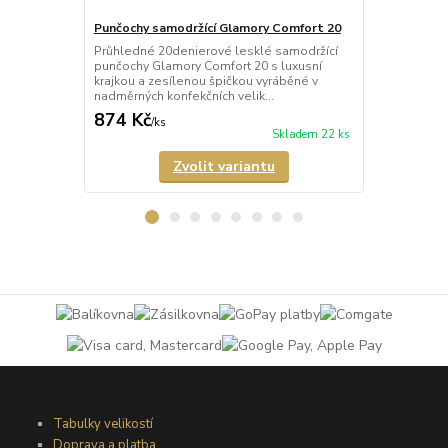
Punčochy samodržící Glamory Comfort 20
Punčochy sa
Průhledné 20denierové lesklé samodržící
Průhledné 2
punčochy Glamory Comfort 20 s luxusní
punčochy Gl
krajkou a zesílenou špičkou vyráběné v
krajkou a ze
nadměrných konfekčních velik...
nadměrných k
874 Kč
821 Kč
/
ks
/
ks
Skladem 22 ks
Zvolit variantu
Tabulky velikostí
Doprava a platba