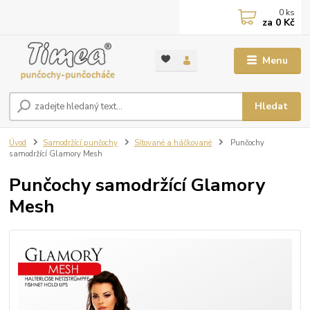
0
ks
za
0 Kč
Menu
Hledat
Úvod
Samodržící punčochy
Síťované a háčkované
Punčochy
samodržící Glamory Mesh
Punčochy samodržící Glamory
Mesh