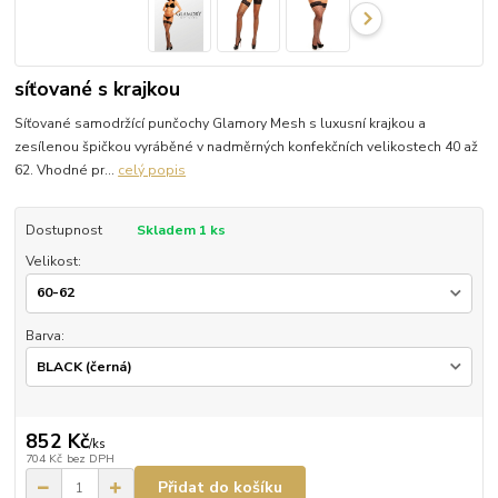
síťované s krajkou
Síťované samodržící punčochy Glamory Mesh s luxusní krajkou a
zesílenou špičkou vyráběné v nadměrných konfekčních velikostech 40 až
62. Vhodné pr...
celý popis
Dostupnost
Skladem 1 ks
Velikost:
Barva:
852 Kč
/
ks
704 Kč
bez DPH
Přidat do košíku