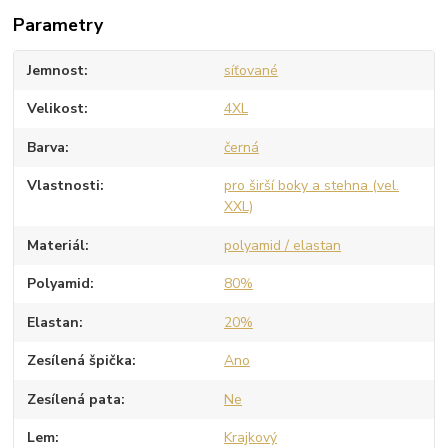
Parametry
Jemnost
síťované
Velikost
4XL
Barva
černá
Vlastnosti
pro širší boky a stehna (vel.
XXL)
Materiál
polyamid / elastan
Polyamid
80%
Elastan
20%
Zesílená špička
Ano
Zesílená pata
Ne
Lem
Krajkový