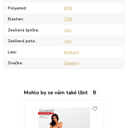
Polyamid
85%
Elastan
15%
Zesílená špička
Ano
Zesílená pata
Ano
Lem
Krajkový
Značka
Glamory
Mohlo by se vám také líbit
8