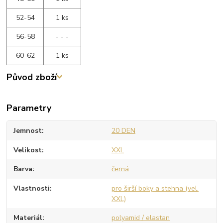
52-54
1 ks
56-58
- - -
60-62
1 ks
Původ zboží
Parametry
Jemnost
20 DEN
Velikost
XXL
Barva
černá
Vlastnosti
pro širší boky a stehna (vel.
XXL)
Materiál
polyamid / elastan