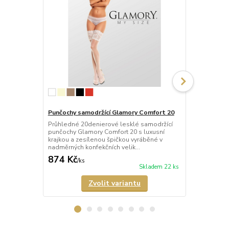
Punčochy samodržící Glamory Comfort 20
Punčochy sa
Průhledné 20denierové lesklé samodržící
Průhledné 2
punčochy Glamory Comfort 20 s luxusní
punčochy Gl
krajkou a zesílenou špičkou vyráběné v
krajkou a ze
nadměrných konfekčních velik...
nadměrných k
874 Kč
821 Kč
/
ks
/
ks
Skladem 22 ks
Zvolit variantu