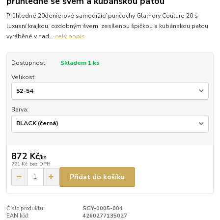
průhledné se švem a kubánskou patou
Průhledné 20denierové samodržící punčochy Glamory Couture 20 s
luxusní krajkou, ozdobným švem, zesílenou špičkou a kubánskou patou
vyráběné v nad...
celý popis
Dostupnost
Skladem 1 ks
Velikost:
Barva:
872 Kč
/
ks
721 Kč
bez DPH
Přidat do košíku
Číslo produktu:
SGY-0005-004
EAN kód:
4260277135027