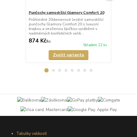
Punčochy samodržící Glamory Comfort 20
Punčochy sa
Průhledné 20denierové lesklé samodržící
Průhledné 2
punčochy Glamory Comfort 20 s luxusní
punčochy Gl
krajkou a zesílenou špičkou vyráběné v
krajkou a ze
nadměrných konfekčních velik...
nadměrných k
874 Kč
821 Kč
/
ks
/
ks
Skladem 22 ks
Zvolit variantu
Tabulky velikostí