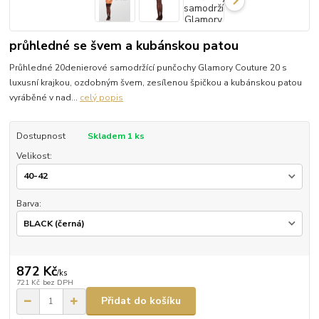
průhledné se švem a kubánskou patou
Průhledné 20denierové samodržící punčochy Glamory Couture 20 s
luxusní krajkou, ozdobným švem, zesílenou špičkou a kubánskou patou
vyráběné v nad...
celý popis
Dostupnost
Skladem 1 ks
Velikost:
Barva:
872 Kč
/
ks
721 Kč
bez DPH
Přidat do košíku