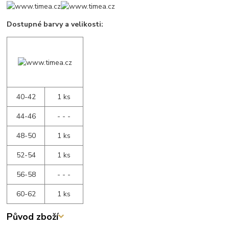
Dostupné barvy a velikosti:
40-42
1 ks
44-46
- - -
48-50
1 ks
52-54
1 ks
56-58
- - -
60-62
1 ks
Původ zboží