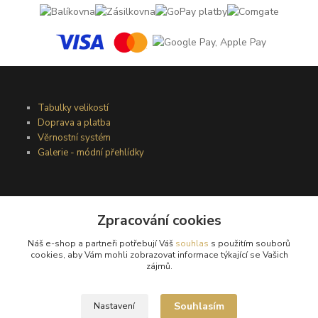
Tabulky velikostí
Doprava a platba
Věrnostní systém
Galerie - módní přehlídky
Podmínky užití webového rozhraní
Obchodní podmínky
Zpracování cookies
Ochrana osobních údajů
Náš e-shop a partneři potřebují Váš
souhlas
s použitím souborů
Kontakty
cookies, aby Vám mohli zobrazovat informace týkající se Vašich
zájmů.
Podmínky vrácení zboží
Souhlasím
Nastavení
Reklamační řád