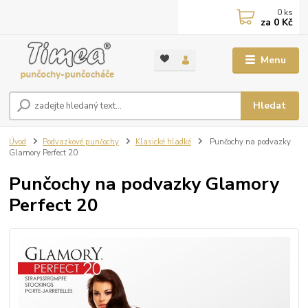
0
ks
za
0 Kč
Menu
Hledat
Úvod
Podvazkové punčochy
Klasické hladké
Punčochy na podvazky
Glamory Perfect 20
Punčochy na podvazky Glamory
Perfect 20