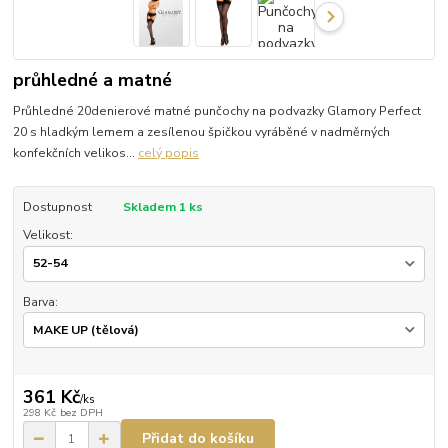
průhledné a matné
Průhledné 20denierové matné punčochy na podvazky Glamory Perfect
20 s hladkým lemem a zesílenou špičkou vyráběné v nadměrných
konfekčních velikos...
celý popis
Dostupnost
Skladem 1 ks
Velikost:
Barva:
361 Kč
/
ks
298 Kč
bez DPH
Přidat do košíku