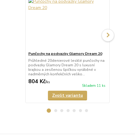
Punčochy na podvazky Glamory Dream 20
Punčochy na
Průhledné 20denierové lesklé punčochy na
Průhledné 2
podvazky Glamory Dream 20 s luxusní
podvazky Gla
krajkou a zesílenou špičkou vyráběné v
krajkou a ze
nadměrných konfekčních veliko...
nadměrných k
804 Kč
753 Kč
/
ks
/
ks
Skladem 11 ks
Zvolit variantu