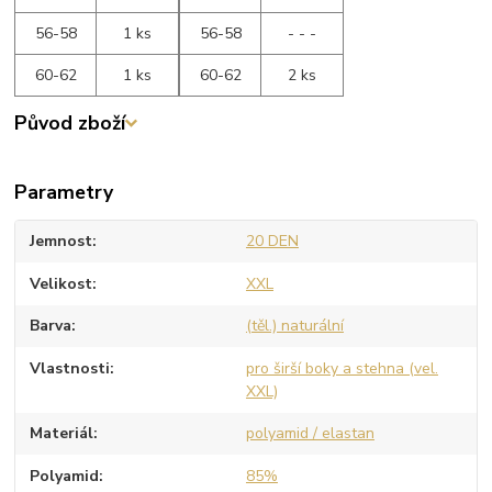
56-58
1 ks
56-58
- - -
60-62
1 ks
60-62
2 ks
Původ zboží
Parametry
Jemnost
20 DEN
Velikost
XXL
Barva
(těl.) naturální
Vlastnosti
pro širší boky a stehna (vel.
XXL)
Materiál
polyamid / elastan
Polyamid
85%