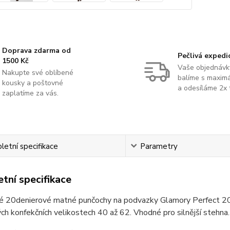
Doprava zdarma od
Pečlivá expedi
1500 Kč
Vaše objednávk
Nakupte své oblíbené
balíme s maximá
kousky a poštovné
a odesíláme 2x 
zaplatíme za vás.
etní specifikace
Parametry
tní specifikace
é 20denierové matné punčochy na podvazky Glamory Perfect 20
h konfekčních velikostech 40 až 62. Vhodné pro silnější stehna.