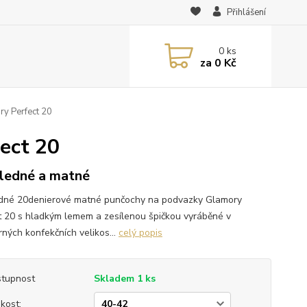
Přihlášení
0
ks
za
0 Kč
y Perfect 20
ect 20
ledné a matné
dné 20denierové matné punčochy na podvazky Glamory
t 20 s hladkým lemem a zesílenou špičkou vyráběné v
ných konfekčních velikos...
celý popis
tupnost
Skladem 1 ks
ikost: