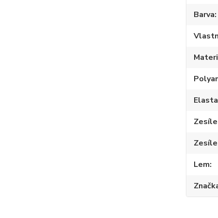
Barva
Vlastn
Materi
Polya
Elast
Zesíle
Zesíle
Lem
Značk