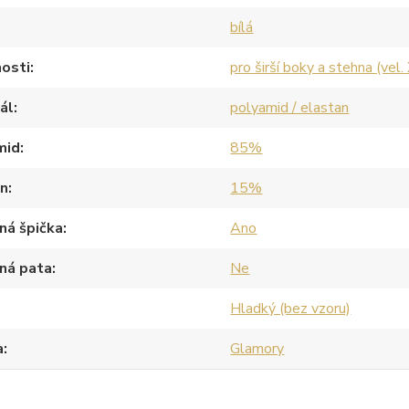
bílá
osti
pro širší boky a stehna (vel.
ál
polyamid / elastan
mid
85%
an
15%
ná špička
Ano
ná pata
Ne
Hladký (bez vzoru)
a
Glamory