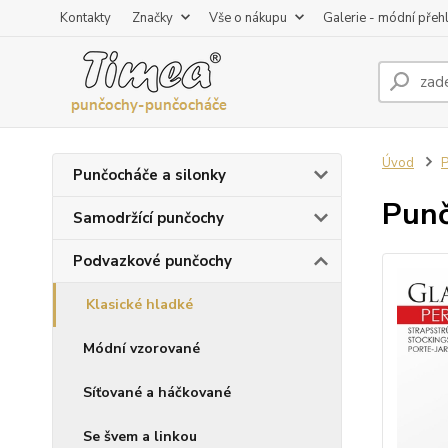
Kontakty
Značky
Vše o nákupu
Galerie - módní přeh
Úvod
P
Punčocháče a silonky
Punč
Samodržící punčochy
Podvazkové punčochy
Klasické hladké
Módní vzorované
Síťované a háčkované
Se švem a linkou