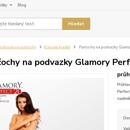
lídky
Blog
Hledat
odvazkové punčochy
Klasické hladké
Punčochy na podvazky Glamor
ochy na podvazky Glamory Perf
průh
Průhle
Perfec
nadměr
Dos
Vel