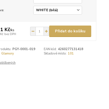
va:
1 Kč
/
ks
Přidat do košíku
 Kč
bez DPH
roduktu:
PGY-0001-019
EAN kód:
4260277131418
Glamory
Skladové místo:
101
oblíbených