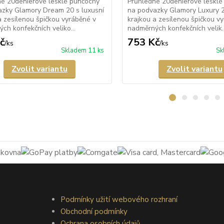
é 20denierové lesklé punčochy
Průhledné 20denierové lesklé
azky Glamory Dream 20 s luxusní
na podvazky Glamory Luxury 2
a zesílenou špičkou vyráběné v
krajkou a zesílenou špičkou v
ch konfekčních veliko...
nadměrných konfekčních velik..
č
753 Kč
/
ks
/
ks
Skladem 11 ks
Sk
Zvolit variantu
Zvolit variantu
Podmínky užití webového rozhraní
Obchodní podmínky
Ochrana osobních údajů