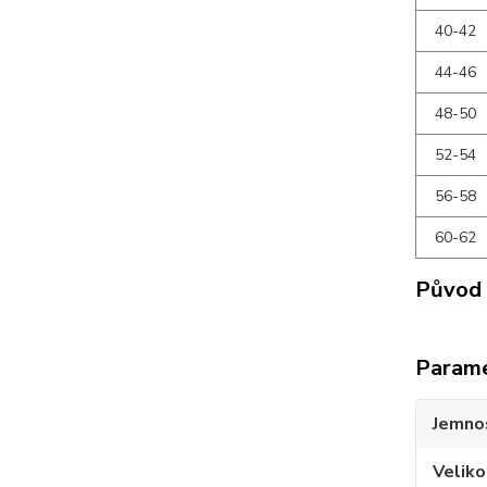
40-42
44-46
48-50
52-54
56-58
60-62
Původ 
Param
Jemno
Veliko