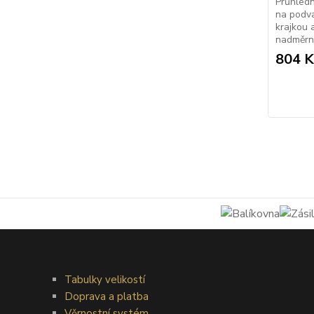
Průhledn
na podv
krajkou 
nadměrný
804 K
Tabulky velikostí
Doprava a platba
Věrnostní systém