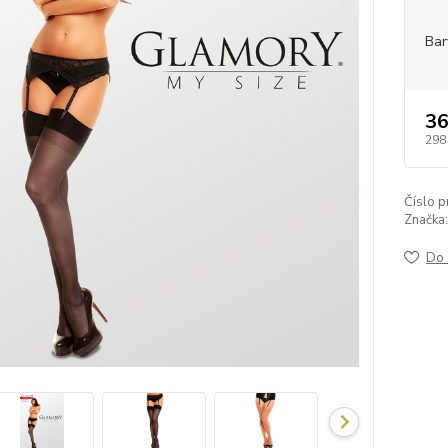
Bar
36
298
Číslo p
Značka:
Do 