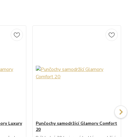
ory Luxury
Punčochy samodržící Glamory Comfort
Pu
20
20