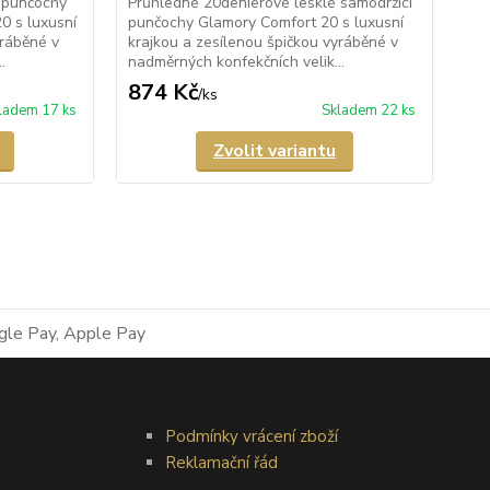
 punčochy
Průhledné 20denierové lesklé samodržící
Prů
0 s luxusní
punčochy Glamory Comfort 20 s luxusní
pun
yráběné v
krajkou a zesílenou špičkou vyráběné v
kra
.
nadměrných konfekčních velik...
nad
874 Kč
8
/
ks
ladem 17 ks
Skladem 22 ks
Zvolit variantu
Podmínky vrácení zboží
Reklamační řád