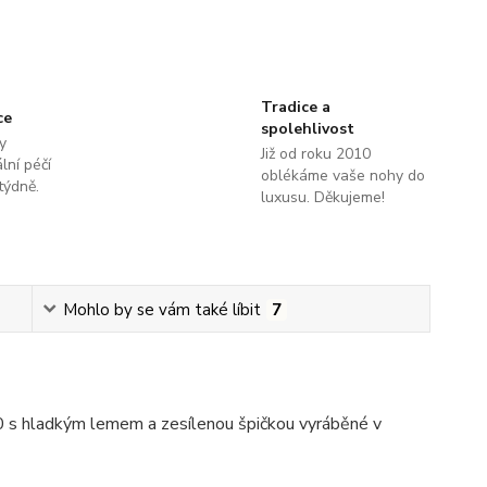
Tradice a
ce
spolehlivost
y
Již od roku 2010
lní péčí
oblékáme vaše nohy do
týdně.
luxusu. Děkujeme!
Mohlo by se vám také líbit
7
 s hladkým lemem a zesílenou špičkou vyráběné v