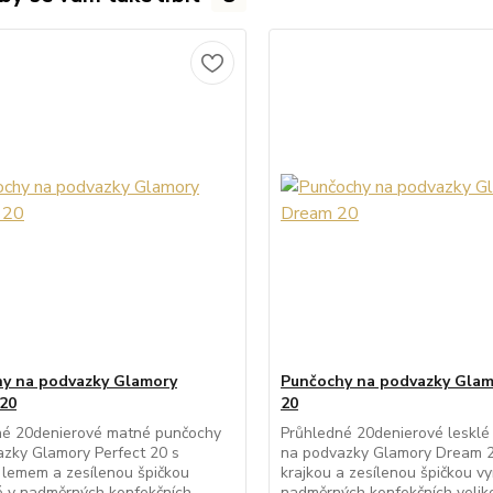
y na podvazky Glamory
Punčochy na podvazky Gla
 20
20
né 20denierové matné punčochy
Průhledné 20denierové lesklé
zky Glamory Perfect 20 s
na podvazky Glamory Dream 2
 lemem a zesílenou špičkou
krajkou a zesílenou špičkou v
é v nadměrných konfekčních
nadměrných konfekčních veliko