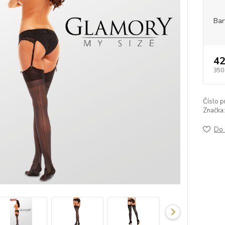
Bar
42
350
Číslo p
Značka:
Do 