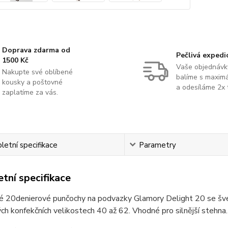
Doprava zdarma od
Pečlivá expedi
1500 Kč
Vaše objednávk
Nakupte své oblíbené
balíme s maximá
kousky a poštovné
a odesíláme 2x 
zaplatíme za vás.
etní specifikace
Parametry
tní specifikace
é 20denierové punčochy na podvazky Glamory Delight 20 se šve
h konfekčních velikostech 40 až 62. Vhodné pro silnější stehna.