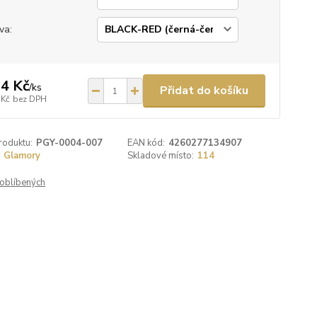
va:
4 Kč
/
ks
Přidat do košíku
 Kč
bez DPH
roduktu:
PGY-0004-007
EAN kód:
4260277134907
Glamory
Skladové místo:
114
oblíbených