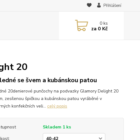
Přihlášení
0
ks
za
0 Kč
ght 20
ledné se švem a kubánskou patou
dné 20denierové punčochy na podvazky Glamory Delight 20
m, zesílenou špičkou a kubánskou patou vyráběné v
ných konfekčních veli...
celý popis
tupnost
Skladem 1 ks
ikost: