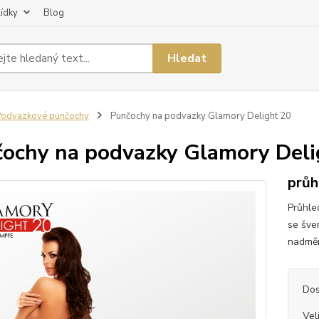
lídky
Blog
Hledat
odvazkové punčochy
Punčochy na podvazky Glamory Delight 20
ochy na podvazky Glamory Deli
průh
Průhle
se šve
nadměr
Dos
Vel