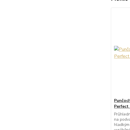
Punčoch
Perfect
Průhled
na podva
hladkým
vyráběn