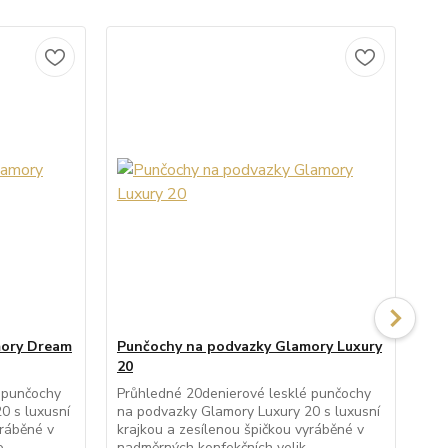
mory Dream
Punčochy na podvazky Glamory Luxury
Pu
20
20
 punčochy
Průhledné 20denierové lesklé punčochy
Prů
0 s luxusní
na podvazky Glamory Luxury 20 s luxusní
pun
yráběné v
krajkou a zesílenou špičkou vyráběné v
kra
...
nadměrných konfekčních velik...
nad