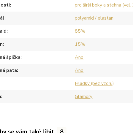
osti
pro širší boky a stehna (vel.
ál
polyamid / elastan
mid
85%
an
15%
ná špička
Ano
ná pata
Ano
Hladký (bez vzoru)
a
Glamory
by se vám také líbit
8