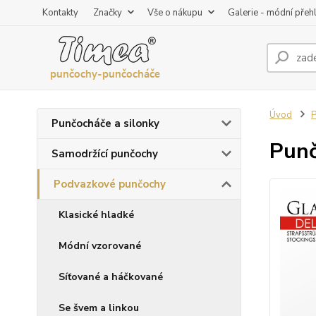
Kontakty
Značky
Vše o nákupu
Galerie - módní přeh
Úvod
P
Punčocháče a silonky
Punč
Samodržící punčochy
Podvazkové punčochy
Klasické hladké
Módní vzorované
Síťované a háčkované
Se švem a linkou