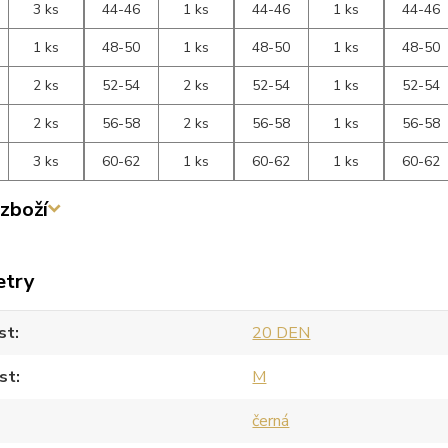
3 ks
44-46
1 ks
44-46
1 ks
44-46
1 ks
48-50
1 ks
48-50
1 ks
48-50
2 ks
52-54
2 ks
52-54
1 ks
52-54
2 ks
56-58
2 ks
56-58
1 ks
56-58
3 ks
60-62
1 ks
60-62
1 ks
60-62
zboží
etry
st
20 DEN
st
M
černá