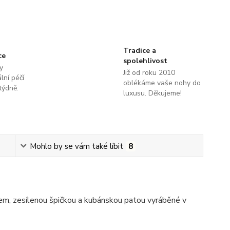
Tradice a
ce
spolehlivost
y
Již od roku 2010
lní péčí
oblékáme vaše nohy do
týdně.
luxusu. Děkujeme!
Mohlo by se vám také líbit
8
m, zesílenou špičkou a kubánskou patou vyráběné v