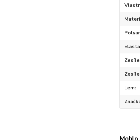
Vlastn
Materi
Polya
Elast
Zesíle
Zesíle
Lem
Značk
Mohlo 