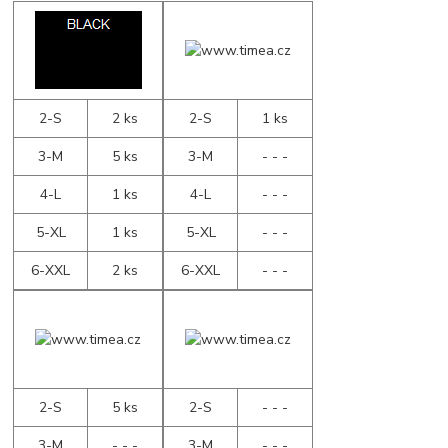
2-S
2 ks
2-S
1 ks
3-M
5 ks
3-M
- - -
4-L
1 ks
4-L
- - -
5-XL
1 ks
5-XL
- - -
6-XXL
2 ks
6-XXL
- - -
2-S
5 ks
2-S
- - -
3-M
- - -
3-M
- - -