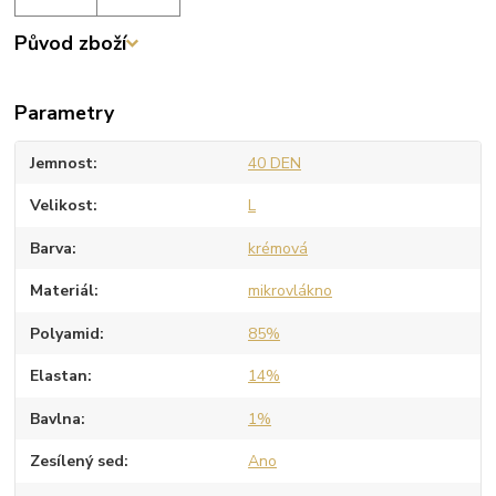
Původ zboží
Parametry
Jemnost
40 DEN
Velikost
L
Barva
krémová
Materiál
mikrovlákno
Polyamid
85%
Elastan
14%
Bavlna
1%
Zesílený sed
Ano