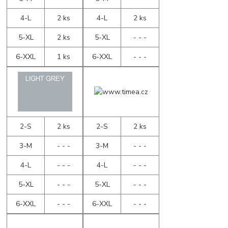
4-L
2 ks
4-L
2 ks
5-XL
2 ks
5-XL
- - -
6-XXL
1 ks
6-XXL
- - -
2-S
2 ks
2-S
2 ks
3-M
- - -
3-M
- - -
4-L
- - -
4-L
- - -
5-XL
- - -
5-XL
- - -
6-XXL
- - -
6-XXL
- - -