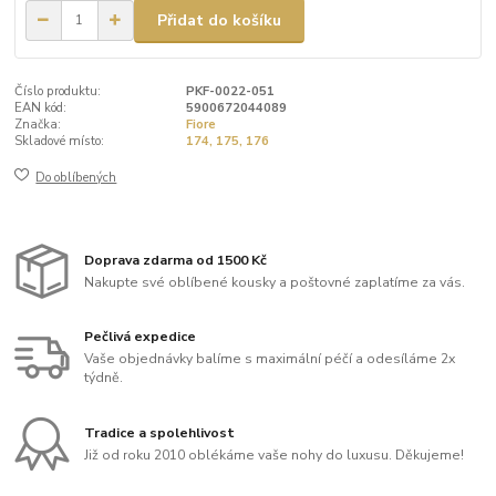
Přidat do košíku
Číslo produktu:
PKF-0022-051
EAN kód:
5900672044089
Značka:
Fiore
Skladové místo:
174, 175, 176
Do oblíbených
Doprava zdarma od 1500 Kč
Nakupte své oblíbené kousky a poštovné zaplatíme za vás.
Pečlivá expedice
Vaše objednávky balíme s maximální péčí a odesíláme 2x
týdně.
Tradice a spolehlivost
Již od roku 2010 oblékáme vaše nohy do luxusu. Děkujeme!