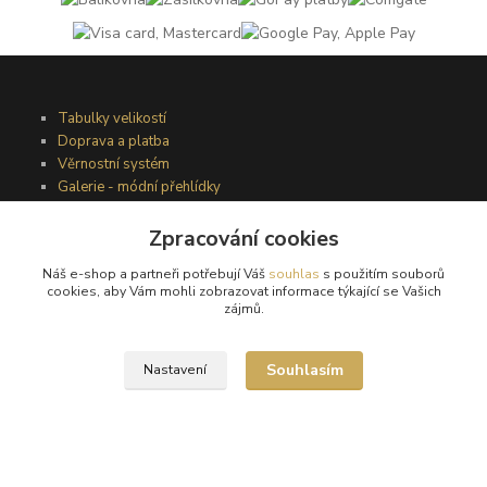
Tabulky velikostí
Doprava a platba
Věrnostní systém
Galerie - módní přehlídky
Zpracování cookies
Podmínky užití webového rozhraní
Náš e-shop a partneři potřebují Váš
souhlas
s použitím souborů
Obchodní podmínky
cookies, aby Vám mohli zobrazovat informace týkající se Vašich
Ochrana osobních údajů
zájmů.
Kontakty
Souhlasím
Nastavení
Podmínky vrácení zboží
Reklamační řád