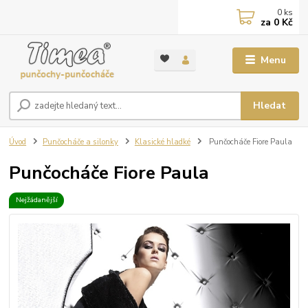
0
ks
za
0 Kč
Menu
Hledat
Úvod
Punčocháče a silonky
Klasické hladké
Punčocháče Fiore Paula
Punčocháče Fiore Paula
Nejžádanější