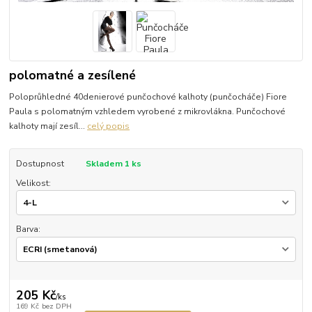
polomatné a zesílené
Poloprůhledné 40denierové punčochové kalhoty (punčocháče) Fiore
Paula s polomatným vzhledem vyrobené z mikrovlákna. Punčochové
kalhoty mají zesíl...
celý popis
Dostupnost
Skladem 1 ks
Velikost:
Barva:
205 Kč
/
ks
169 Kč
bez DPH