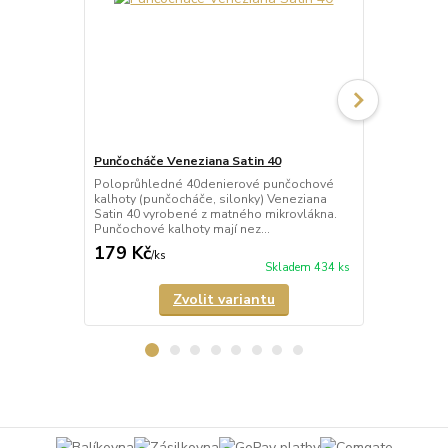
Punčocháče Veneziana Satin 40
Punčocháče 
Poloprůhledné 40denierové punčochové
Průhledné 2
kalhoty (punčocháče, silonky) Veneziana
(punčocháče,
Satin 40 vyrobené z matného mikrovlákna.
matného mik
Punčochové kalhoty mají nez...
mají nezesíl
179 Kč
189 Kč
/
ks
/
ks
Skladem 434 ks
Zvolit variantu