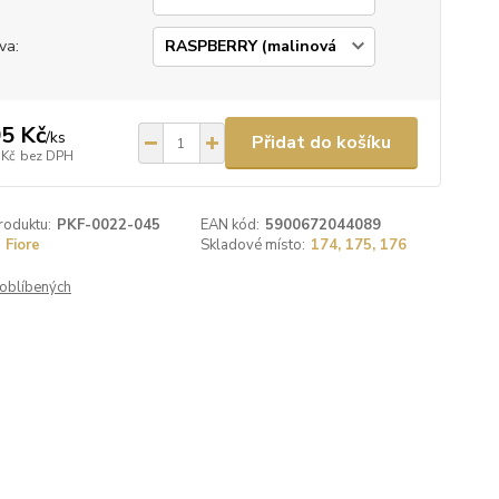
va:
5 Kč
/
ks
Přidat do košíku
 Kč
bez DPH
roduktu:
PKF-0022-045
EAN kód:
5900672044089
Fiore
Skladové místo:
174, 175, 176
oblíbených