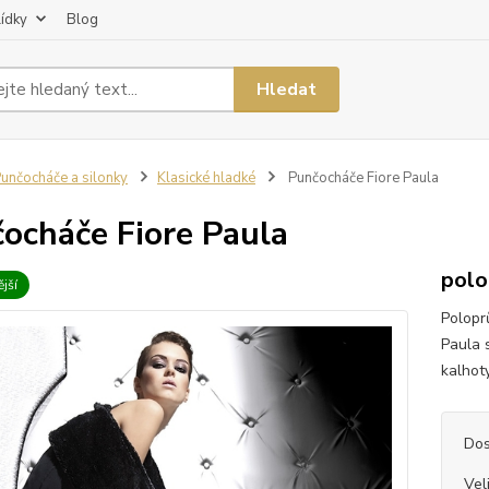
lídky
Blog
Hledat
unčocháče a silonky
Klasické hladké
Punčocháče Fiore Paula
ocháče Fiore Paula
polo
jší
Polopr
Paula 
kalhoty
Dos
Vel