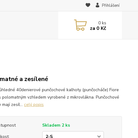
Přihlášení
0
ks
za
0 Kč
matné a zesílené
ůhledné 40denierové punčochové kalhoty (punčocháče) Fiore
s polomatným vzhledem vyrobené z mikrovlákna. Punčochové
 mají zesíl...
celý popis
tupnost
Skladem 2 ks
ikost: