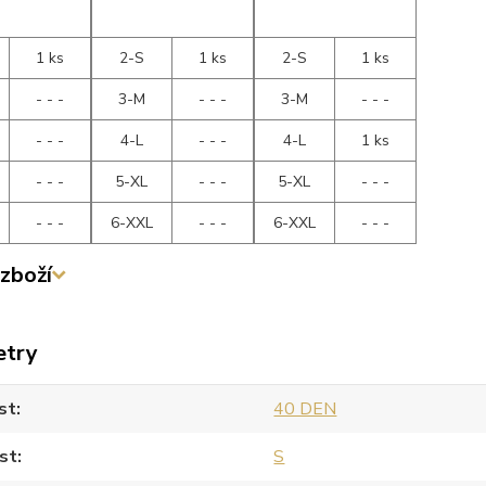
1 ks
2-S
1 ks
2-S
1 ks
- - -
3-M
- - -
3-M
- - -
- - -
4-L
- - -
4-L
1 ks
- - -
5-XL
- - -
5-XL
- - -
- - -
6-XXL
- - -
6-XXL
- - -
zboží
etry
st
40 DEN
st
S