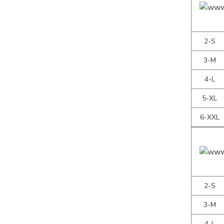
2-S
3-M
4-L
5-XL
6-XXL
2-S
3-M
4-L