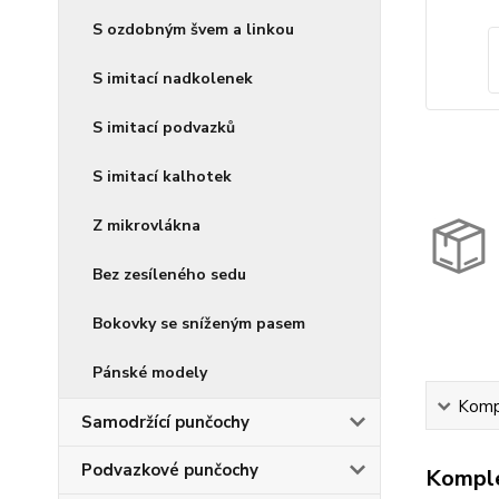
S ozdobným švem a linkou
S imitací nadkolenek
S imitací podvazků
S imitací kalhotek
Z mikrovlákna
Bez zesíleného sedu
Bokovky se sníženým pasem
Pánské modely
Kompl
Samodržící punčochy
Podvazkové punčochy
Komple