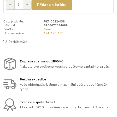
Přidat do košíku
Číslo produktu:
PKF-0022-038
EAN kód:
5900672044089
Značka:
Fiore
Skladové místo:
174, 175, 176
Do oblíbených
Doprava zdarma od 1500 Kč
Nakupte své oblíbené kousky a poštovné zaplatíme za vás.
Pečlivá expedice
Vaše objednávky balíme s maximální péčí a odesíláme 2x
týdně.
Tradice a spolehlivost
Již od roku 2010 oblékáme vaše nohy do luxusu. Děkujeme!