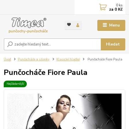
0
ks
za
0 Kč
Menu
Hledat
Úvod
Punčocháče a silonky
Klasické hladké
Punčocháče Fiore Paula
Punčocháče Fiore Paula
Nejžádanější