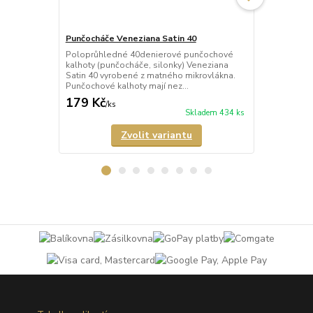
Punčocháče Veneziana Satin 40
Punčocháče 
Poloprůhledné 40denierové punčochové
Průhledné 2
kalhoty (punčocháče, silonky) Veneziana
(punčocháče,
Satin 40 vyrobené z matného mikrovlákna.
matného mik
Punčochové kalhoty mají nez...
mají nezesíl
179 Kč
189 Kč
/
ks
/
ks
Skladem 434 ks
Zvolit variantu