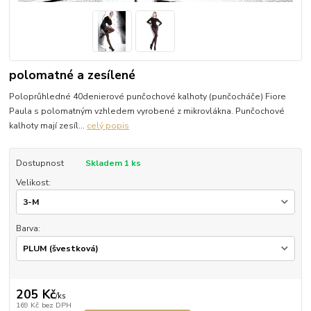
polomatné a zesílené
Poloprůhledné 40denierové punčochové kalhoty (punčocháče) Fiore
Paula s polomatným vzhledem vyrobené z mikrovlákna. Punčochové
kalhoty mají zesíl...
celý popis
Dostupnost
Skladem 1 ks
Velikost:
Barva:
205 Kč
/
ks
169 Kč
bez DPH