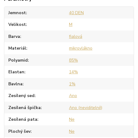
Jemnost
40 DEN
Velikost
M
Barva
fialová
Materiál
mikrovlákno
Polyamid
85%
Elastan
14%
Bavlna
1%
Zesílený sed
Ano
Zesílená špička
Ano (neviditelně)
Zesílená pata
Ne
Plochý šev
Ne