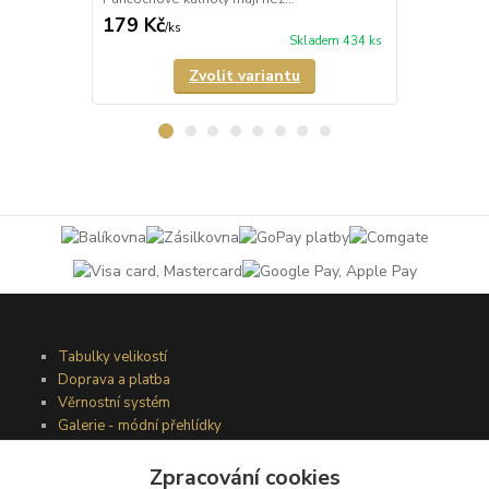
179 Kč
189 Kč
/
ks
/
ks
Skladem 434 ks
Zvolit variantu
Tabulky velikostí
Doprava a platba
Věrnostní systém
Galerie - módní přehlídky
Zpracování cookies