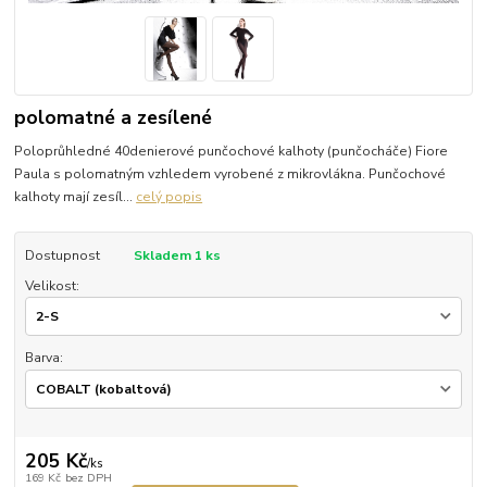
polomatné a zesílené
Poloprůhledné 40denierové punčochové kalhoty (punčocháče) Fiore
Paula s polomatným vzhledem vyrobené z mikrovlákna. Punčochové
kalhoty mají zesíl...
celý popis
Dostupnost
Skladem 1 ks
Velikost:
Barva:
205 Kč
/
ks
169 Kč
bez DPH