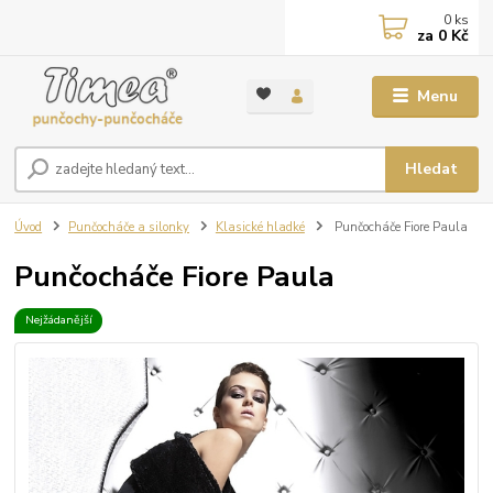
0
ks
za
0 Kč
Menu
Hledat
Úvod
Punčocháče a silonky
Klasické hladké
Punčocháče Fiore Paula
Punčocháče Fiore Paula
Nejžádanější