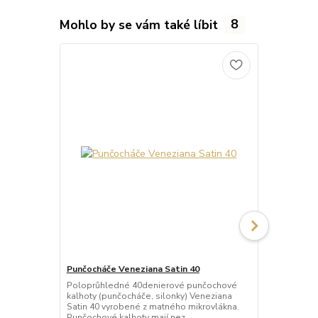
Mohlo by se vám také líbit
8
Punčocháče Veneziana Satin 40
Punčocháče 
Poloprůhledné 40denierové punčochové
Průhledné 2
kalhoty (punčocháče, silonky) Veneziana
(punčocháče,
Satin 40 vyrobené z matného mikrovlákna.
matného mik
Punčochové kalhoty mají nez...
mají nezesíl