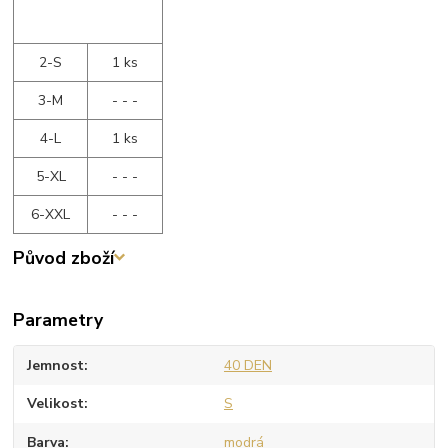
2-S
1 ks
3-M
- - -
4-L
1 ks
5-XL
- - -
6-XXL
- - -
Původ zboží
Parametry
Jemnost
40 DEN
Velikost
S
Barva
modrá