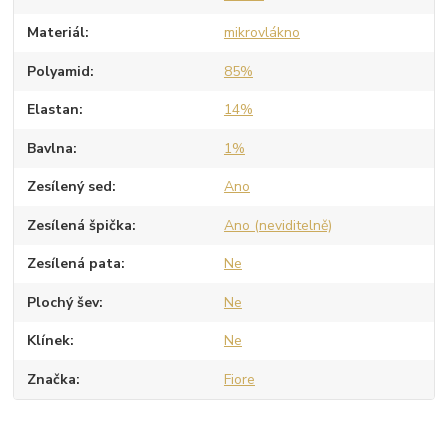
Materiál
mikrovlákno
Polyamid
85%
Elastan
14%
Bavlna
1%
Zesílený sed
Ano
Zesílená špička
Ano (neviditelně)
Zesílená pata
Ne
Plochý šev
Ne
Klínek
Ne
Značka
Fiore