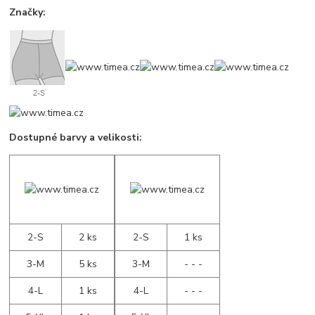
Značky:
Dostupné barvy a velikosti:
2-S
2 ks
2-S
1 ks
3-M
5 ks
3-M
- - -
4-L
1 ks
4-L
- - -