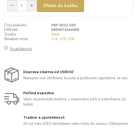
Přidat do košíku
Číslo produktu:
PKF-0022-033
EAN kód:
5900672044089
Značka:
Fiore
Skladové místo:
174, 175, 176
Do oblíbených
Doprava zdarma od 1500 Kč
Nakupte své oblíbené kousky a poštovné zaplatíme za vás.
Pečlivá expedice
Vaše objednávky balíme s maximální péčí a odesíláme 2x
týdně.
Tradice a spolehlivost
Již od roku 2010 oblékáme vaše nohy do luxusu. Děkujeme!