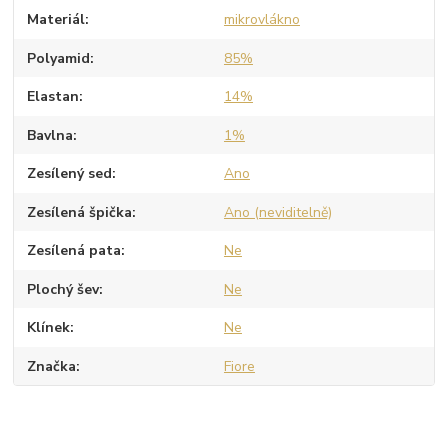
Materiál
mikrovlákno
Polyamid
85%
Elastan
14%
Bavlna
1%
Zesílený sed
Ano
Zesílená špička
Ano (neviditelně)
Zesílená pata
Ne
Plochý šev
Ne
Klínek
Ne
Značka
Fiore