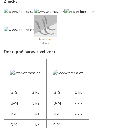
Značky:
Dostupné barvy a velikosti:
2-S
2 ks
2-S
1 ks
3-M
5 ks
3-M
- - -
4-L
1 ks
4-L
- - -
5-XL
1 ks
5-XL
- - -