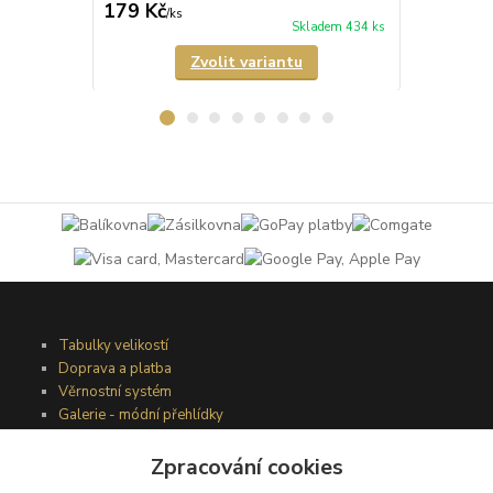
179 Kč
189 Kč
/
ks
/
ks
Skladem 434 ks
Zvolit variantu
Tabulky velikostí
Doprava a platba
Věrnostní systém
Galerie - módní přehlídky
Zpracování cookies
Podmínky užití webového rozhraní