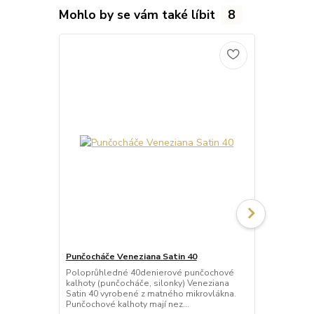
Mohlo by se vám také líbit
8
Punčocháče Veneziana Satin 40
Punčocháče 
Poloprůhledné 40denierové punčochové
Průhledné 2
kalhoty (punčocháče, silonky) Veneziana
(punčocháče,
Satin 40 vyrobené z matného mikrovlákna.
matného mik
Punčochové kalhoty mají nez...
mají nezesíl