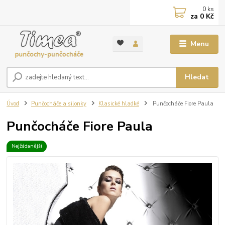
0
ks
za
0 Kč
Menu
Hledat
Úvod
Punčocháče a silonky
Klasické hladké
Punčocháče Fiore Paula
Punčocháče Fiore Paula
Nejžádanější