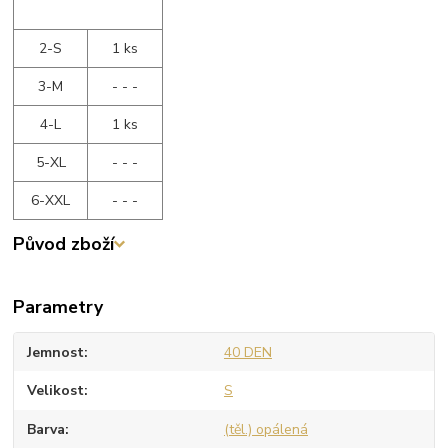
2-S
1 ks
3-M
- - -
4-L
1 ks
5-XL
- - -
6-XXL
- - -
Původ zboží
Parametry
Jemnost
40 DEN
Velikost
S
Barva
(těl.) opálená