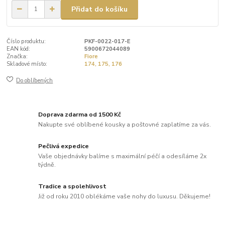
Přidat do košíku
Číslo produktu:
PKF-0022-017-E
EAN kód:
5900672044089
Značka:
Fiore
Skladové místo:
174, 175, 176
Do oblíbených
Doprava zdarma od 1500 Kč
Nakupte své oblíbené kousky a poštovné zaplatíme za vás.
Pečlivá expedice
Vaše objednávky balíme s maximální péčí a odesíláme 2x
týdně.
Tradice a spolehlivost
Již od roku 2010 oblékáme vaše nohy do luxusu. Děkujeme!