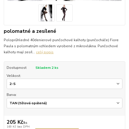
polomatné a zesílené
Poloprůhledné 40denierové punčochové kalhoty (punčocháče) Fiore
Paula s polomatným vzhledem vyrobené z mikrovlákna. Punčochové
kalhoty mají zesíl...
celý popis
Dostupnost
Skladem 2 ks
Velikost:
Barva:
205 Kč
/
ks
169 Kč
bez DPH