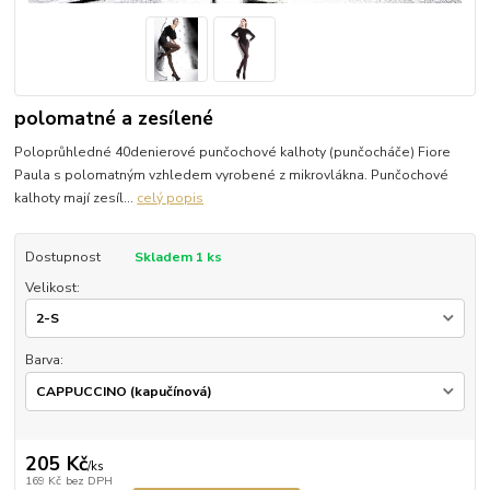
polomatné a zesílené
Poloprůhledné 40denierové punčochové kalhoty (punčocháče) Fiore
Paula s polomatným vzhledem vyrobené z mikrovlákna. Punčochové
kalhoty mají zesíl...
celý popis
Dostupnost
Skladem 1 ks
Velikost:
Barva:
205 Kč
/
ks
169 Kč
bez DPH