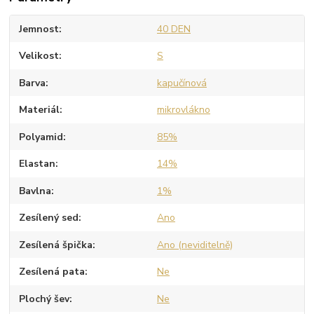
Jemnost
40 DEN
Velikost
S
Barva
kapučínová
Materiál
mikrovlákno
Polyamid
85%
Elastan
14%
Bavlna
1%
Zesílený sed
Ano
Zesílená špička
Ano (neviditelně)
Zesílená pata
Ne
Plochý šev
Ne