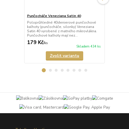
Punčocháče Veneziana Satin 40
Punčocháče 
Poloprůhledné 40denierové punčochové
Průhledné 2
kalhoty (punčocháče, silonky) Veneziana
(punčocháče,
Satin 40 vyrobené z matného mikrovlákna.
matného mik
Punčochové kalhoty mají nez...
mají nezesíl
179 Kč
189 Kč
/
ks
/
ks
Skladem 434 ks
Zvolit variantu