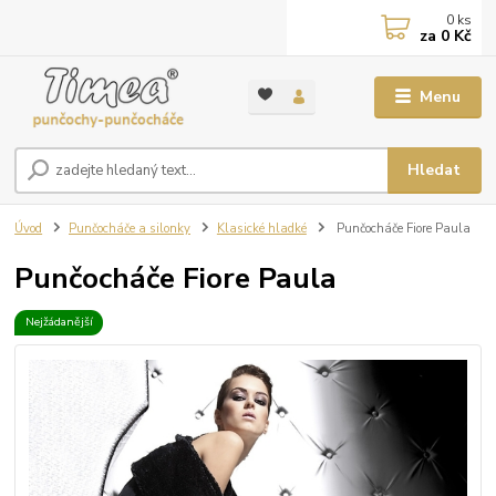
0
ks
za
0 Kč
Menu
Hledat
Úvod
Punčocháče a silonky
Klasické hladké
Punčocháče Fiore Paula
Punčocháče Fiore Paula
Nejžádanější