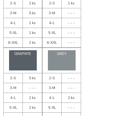
2-S
2 ks
2-S
1 ks
3-M
5 ks
3-M
- - -
4-L
1 ks
4-L
- - -
5-XL
1 ks
5-XL
- - -
6-XXL
2 ks
6-XXL
- - -
2-S
5 ks
2-S
- - -
3-M
- - -
3-M
- - -
4-L
2 ks
4-L
2 ks
5-XL
2 ks
5-XL
- - -