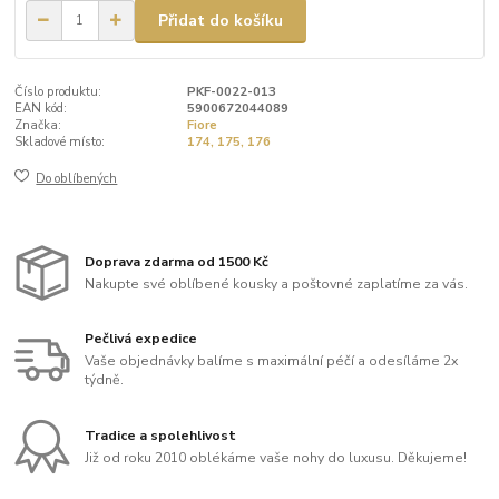
Přidat do košíku
Číslo produktu:
PKF-0022-013
EAN kód:
5900672044089
Značka:
Fiore
Skladové místo:
174, 175, 176
Do oblíbených
Doprava zdarma od 1500 Kč
Nakupte své oblíbené kousky a poštovné zaplatíme za vás.
Pečlivá expedice
Vaše objednávky balíme s maximální péčí a odesíláme 2x
týdně.
Tradice a spolehlivost
Již od roku 2010 oblékáme vaše nohy do luxusu. Děkujeme!