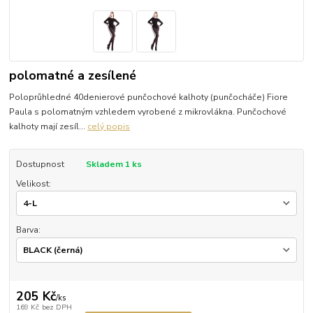
polomatné a zesílené
Poloprůhledné 40denierové punčochové kalhoty (punčocháče) Fiore
Paula s polomatným vzhledem vyrobené z mikrovlákna. Punčochové
kalhoty mají zesíl...
celý popis
Dostupnost
Skladem 1 ks
Velikost:
Barva:
205 Kč
/
ks
169 Kč
bez DPH