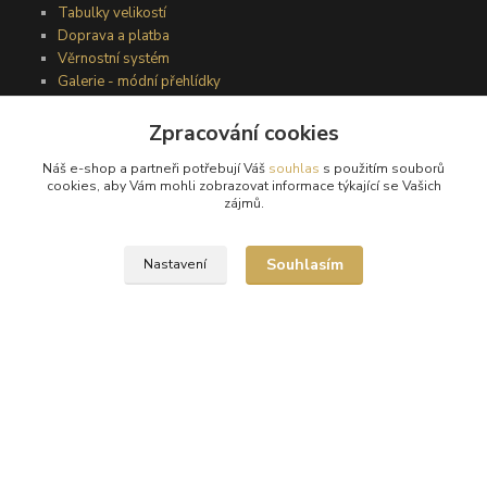
Tabulky velikostí
Doprava a platba
Věrnostní systém
Galerie - módní přehlídky
Zpracování cookies
Podmínky užití webového rozhraní
Náš e-shop a partneři potřebují Váš
souhlas
s použitím souborů
Obchodní podmínky
cookies, aby Vám mohli zobrazovat informace týkající se Vašich
Ochrana osobních údajů
zájmů.
Kontakty
Souhlasím
Nastavení
Podmínky vrácení zboží
Reklamační řád
®
© Copyright 2010 – 2026
Timea
Vytvořeno na
Eshop-rychle.cz