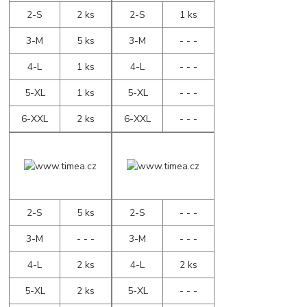
2-S
2 ks
2-S
1 ks
3-M
5 ks
3-M
- - -
4-L
1 ks
4-L
- - -
5-XL
1 ks
5-XL
- - -
6-XXL
2 ks
6-XXL
- - -
2-S
5 ks
2-S
- - -
3-M
- - -
3-M
- - -
4-L
2 ks
4-L
2 ks
5-XL
2 ks
5-XL
- - -