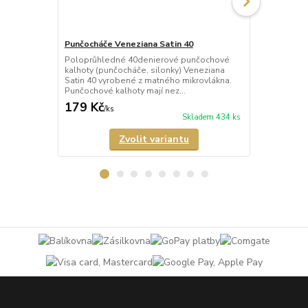
Punčocháče Veneziana Satin 40
Punčocháče 
Poloprůhledné 40denierové punčochové
Průhledné 2
kalhoty (punčocháče, silonky) Veneziana
(punčocháče,
Satin 40 vyrobené z matného mikrovlákna.
matného mik
Punčochové kalhoty mají nez...
mají nezesíl
179 Kč
189 Kč
/
ks
/
ks
Skladem 434 ks
Zvolit variantu