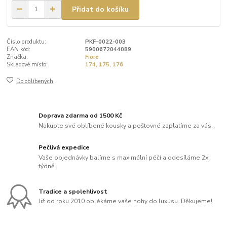
Přidat do košíku
Číslo produktu:
PKF-0022-003
EAN kód:
5900672044089
Značka:
Fiore
Skladové místo:
174, 175, 176
Do oblíbených
Doprava zdarma od 1500 Kč
Nakupte své oblíbené kousky a poštovné zaplatíme za vás.
Pečlivá expedice
Vaše objednávky balíme s maximální péčí a odesíláme 2x
týdně.
Tradice a spolehlivost
Již od roku 2010 oblékáme vaše nohy do luxusu. Děkujeme!