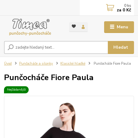
0
ks
za
0 Kč
Menu
Hledat
Úvod
Punčocháče a silonky
Klasické hladké
Punčocháče Fiore Paula
Punčocháče Fiore Paula
Nejžádanější