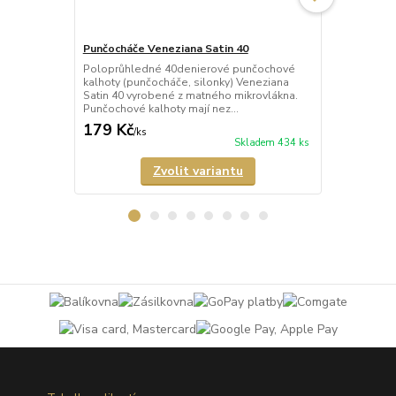
Punčocháče Veneziana Satin 40
Punčocháče 
Poloprůhledné 40denierové punčochové
Průhledné 2
kalhoty (punčocháče, silonky) Veneziana
(punčocháče,
Satin 40 vyrobené z matného mikrovlákna.
matného mik
Punčochové kalhoty mají nez...
mají nezesíl
179 Kč
189 Kč
/
ks
/
ks
Skladem 434 ks
Zvolit variantu