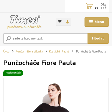
0
ks
za
0 Kč
Menu
Hledat
Úvod
Punčocháče a silonky
Klasické hladké
Punčocháče Fiore Paula
Punčocháče Fiore Paula
Nejžádanější