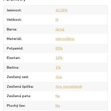
Jemnost
40 DEN
Velikost
M
Barva
černá
Materiál
mikrovlákno
Polyamid
85%
Elastan
14%
Bavlna
1%
Zesílený sed
Ano
Zesílená špička
Ano (neviditelně)
Zesílená pata
Ne
Plochý šev
Ne