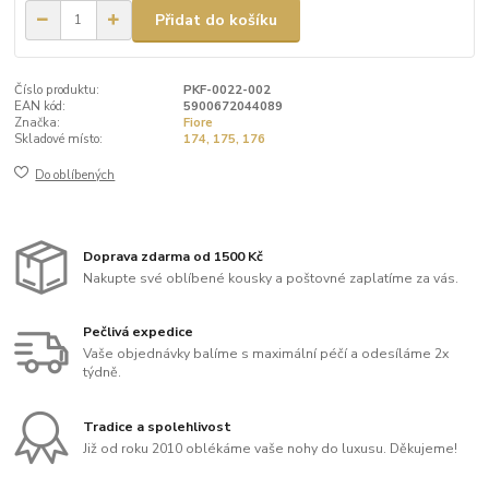
Přidat do košíku
Číslo produktu:
PKF-0022-002
EAN kód:
5900672044089
Značka:
Fiore
Skladové místo:
174, 175, 176
Do oblíbených
Doprava zdarma od 1500 Kč
Nakupte své oblíbené kousky a poštovné zaplatíme za vás.
Pečlivá expedice
Vaše objednávky balíme s maximální péčí a odesíláme 2x
týdně.
Tradice a spolehlivost
Již od roku 2010 oblékáme vaše nohy do luxusu. Děkujeme!