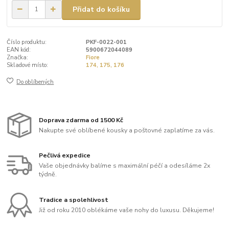
Přidat do košíku
Číslo produktu:
PKF-0022-001
EAN kód:
5900672044089
Značka:
Fiore
Skladové místo:
174, 175, 176
Do oblíbených
Doprava zdarma od 1500 Kč
Nakupte své oblíbené kousky a poštovné zaplatíme za vás.
Pečlivá expedice
Vaše objednávky balíme s maximální péčí a odesíláme 2x
týdně.
Tradice a spolehlivost
Již od roku 2010 oblékáme vaše nohy do luxusu. Děkujeme!