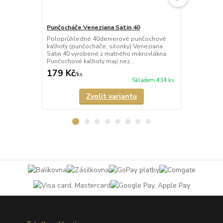
Punčocháče Veneziana Satin 40
Punčocháče 
Poloprůhledné 40denierové punčochové
Průhledné 2
kalhoty (punčocháče, silonky) Veneziana
(punčocháče,
Satin 40 vyrobené z matného mikrovlákna.
matného mik
Punčochové kalhoty mají nez...
mají nezesíl
179 Kč
189 Kč
/
ks
/
ks
Skladem 434 ks
Zvolit variantu