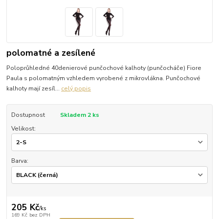
polomatné a zesílené
Poloprůhledné 40denierové punčochové kalhoty (punčocháče) Fiore
Paula s polomatným vzhledem vyrobené z mikrovlákna. Punčochové
kalhoty mají zesíl...
celý popis
Dostupnost
Skladem 2 ks
Velikost:
Barva:
205 Kč
/
ks
169 Kč
bez DPH