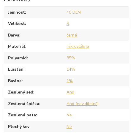
Jemnost
40 DEN
Velikost
S
Barva
černá
Materiál
mikrovlákno
Polyamid
85%
Elastan
14%
Bavlna
1%
Zesílený sed
Ano
Zesílená špička
Ano (neviditelně)
Zesílená pata
Ne
Plochý šev
Ne