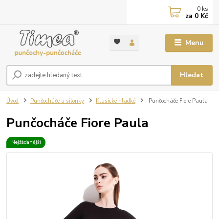
0
ks
za
0 Kč
Menu
Hledat
Úvod
Punčocháče a silonky
Klasické hladké
Punčocháče Fiore Paula
Punčocháče Fiore Paula
Nejžádanější