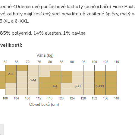
ledné 40denierové punčochové kalhoty (punčocháče) Fiore Paul
é kalhoty mají zesílený sed, neviditelně zesílené špičky, malý ba
 5-XL a 6-XXL.
85% polyamid, 14% elastan, 1% bavlna
velikostí: