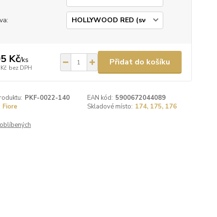
va:
5 Kč
/
ks
Přidat do košíku
 Kč
bez DPH
roduktu:
PKF-0022-140
EAN kód:
5900672044089
Fiore
Skladové místo:
174, 175, 176
oblíbených