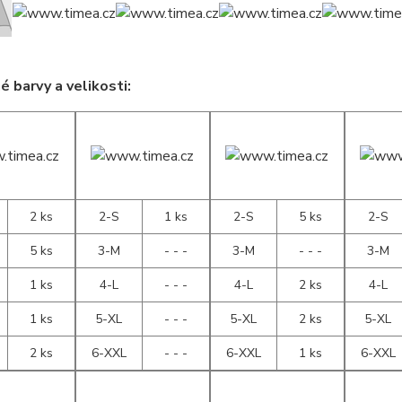
 barvy a velikosti:
2 ks
2-S
1 ks
2-S
5 ks
2-S
5 ks
3-M
- - -
3-M
- - -
3-M
1 ks
4-L
- - -
4-L
2 ks
4-L
1 ks
5-XL
- - -
5-XL
2 ks
5-XL
2 ks
6-XXL
- - -
6-XXL
1 ks
6-XXL