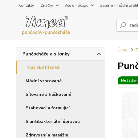
Kontakty
Značky
Vše o nákupu
Galerie - módní přeh
Úvod
P
Punčocháče a silonky
Punč
Klasické hladké
Módní vzorované
Nejžádaně
Síťované a háčkované
Stahovací a formující
S antibakteriální úpravou
Zdravotní a masážní