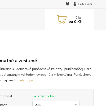
Přihlášení
0
ks
za
0 Kč
matné a zesílené
ůhledné 40denierové punčochové kalhoty (punčocháče) Fiore
s polomatným vzhledem vyrobené z mikrovlákna. Punčochové
 mají zesíl...
celý popis
tupnost
Skladem 2 ks
ikost: