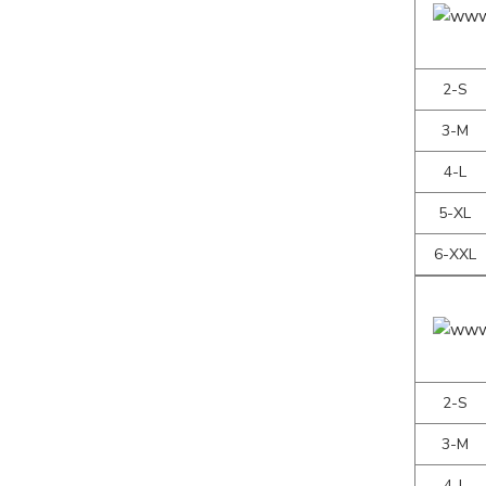
2-S
3-M
4-L
5-XL
6-XXL
2-S
3-M
4-L