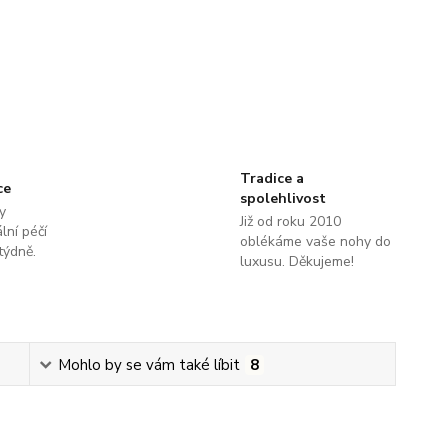
Tradice a
ce
spolehlivost
y
Již od roku 2010
lní péčí
oblékáme vaše nohy do
týdně.
luxusu. Děkujeme!
Mohlo by se vám také líbit
8