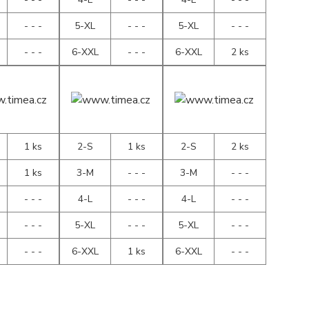
- - -
5-XL
- - -
5-XL
- - -
- - -
6-XXL
- - -
6-XXL
2 ks
1 ks
2-S
1 ks
2-S
2 ks
1 ks
3-M
- - -
3-M
- - -
- - -
4-L
- - -
4-L
- - -
- - -
5-XL
- - -
5-XL
- - -
- - -
6-XXL
1 ks
6-XXL
- - -