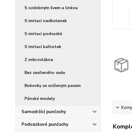
S ozdobným švem a linkou
S imitací nadkolenek
S imitací podvazků
S imitací kalhotek
Z mikrovlákna
Bez zesíleného sedu
Bokovky se sníženým pasem
Pánské modely
Kompl
Samodržící punčochy
Podvazkové punčochy
Komple