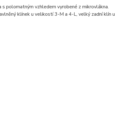
a s polomatným vzhledem vyrobené z mikrovlákna.
vlněný klínek u velikostí 3-M a 4-L, velký zadní klín u