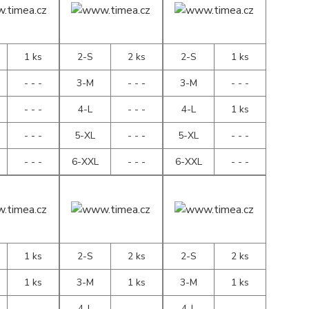
1 ks
2-S
2 ks
2-S
1 ks
- - -
3-M
- - -
3-M
- - -
- - -
4-L
- - -
4-L
1 ks
- - -
5-XL
- - -
5-XL
- - -
- - -
6-XXL
- - -
6-XXL
- - -
1 ks
2-S
2 ks
2-S
2 ks
1 ks
3-M
1 ks
3-M
1 ks
- - -
4-L
- - -
4-L
- - -