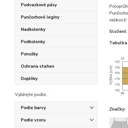
Podvazkové pásy
Poloprůh
Punčochov
Punčochové legíny
velikostí
Nadkolenky
Složení:
Podkolenky
Tabulka 
Ponožky
Ochrana stehen
Doplňky
Vybírejte podle...
Podle barvy
Značky:
Podle vzoru