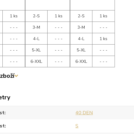
1 ks
2-S
1 ks
2-S
1 ks
- - -
3-M
- - -
3-M
- - -
- - -
4-L
- - -
4-L
1 ks
- - -
5-XL
- - -
5-XL
- - -
- - -
6-XXL
- - -
6-XXL
- - -
zboží
etry
st
40 DEN
st
S