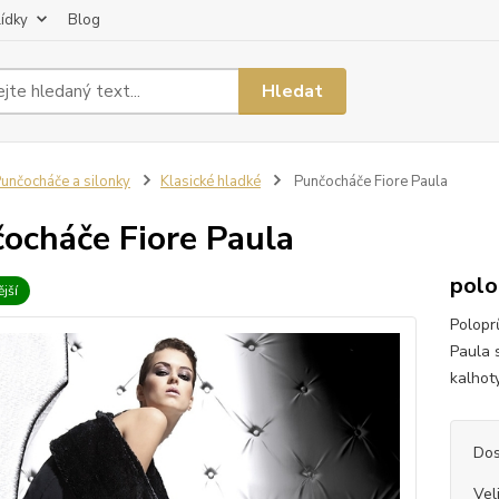
lídky
Blog
Hledat
unčocháče a silonky
Klasické hladké
Punčocháče Fiore Paula
ocháče Fiore Paula
polo
jší
Polopr
Paula 
kalhoty
Dos
Vel