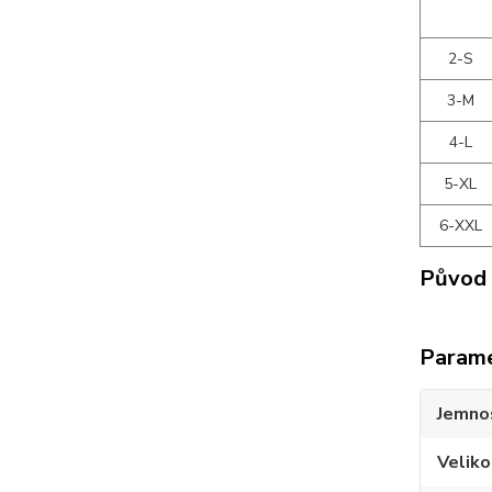
2-S
3-M
4-L
5-XL
6-XXL
Původ 
Param
Jemno
Veliko