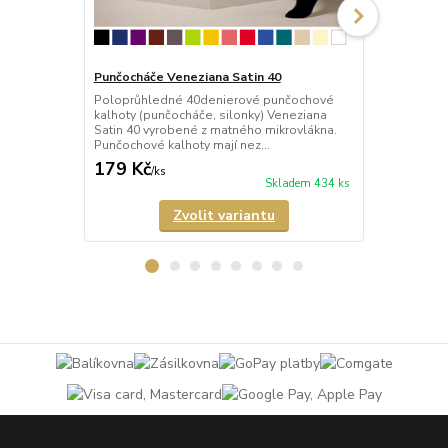
Punčocháče Veneziana Satin 40
Punčocháče 
Poloprůhledné 40denierové punčochové
Průhledné 2
kalhoty (punčocháče, silonky) Veneziana
(punčocháče,
Satin 40 vyrobené z matného mikrovlákna.
matného mik
Punčochové kalhoty mají nez...
mají nezesíl
179 Kč
189 Kč
/
ks
/
ks
Skladem 434 ks
Zvolit variantu