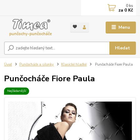
0
ks
za
0 Kč
Menu
Hledat
Úvod
Punčocháče a silonky
Klasické hladké
Punčocháče Fiore Paula
Punčocháče Fiore Paula
Nejžádanější