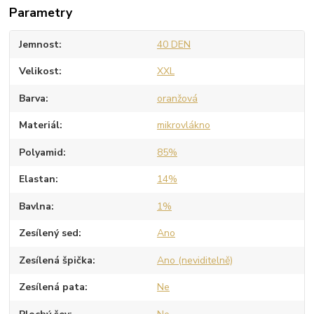
Parametry
Jemnost
40 DEN
Velikost
XXL
Barva
oranžová
Materiál
mikrovlákno
Polyamid
85%
Elastan
14%
Bavlna
1%
Zesílený sed
Ano
Zesílená špička
Ano (neviditelně)
Zesílená pata
Ne