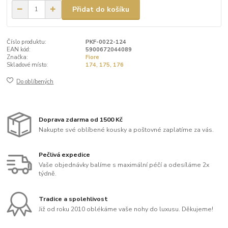
Přidat do košíku
Číslo produktu:
PKF-0022-124
EAN kód:
5900672044089
Značka:
Fiore
Skladové místo:
174, 175, 176
Do oblíbených
Doprava zdarma od 1500 Kč
Nakupte své oblíbené kousky a poštovné zaplatíme za vás.
Pečlivá expedice
Vaše objednávky balíme s maximální péčí a odesíláme 2x
týdně.
Tradice a spolehlivost
Již od roku 2010 oblékáme vaše nohy do luxusu. Děkujeme!