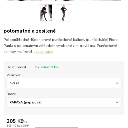
polomatné a zesílené
Poloprůhledné 40denierové punčochové kalhoty (punčocháče) Fiore
Paula s polomatným vzhledem vyrobené z mikrovlákna. Punčochové
kalhoty mají zesíl...
celý popis
Dostupnost
Skladem 1 ks
Velikost:
Barva:
205 Kč
/
ks
169 Kč
bez DPH