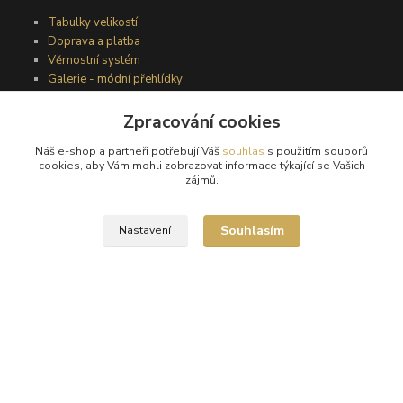
Tabulky velikostí
Doprava a platba
Věrnostní systém
Galerie - módní přehlídky
Zpracování cookies
Podmínky užití webového rozhraní
Náš e-shop a partneři potřebují Váš
souhlas
s použitím souborů
Obchodní podmínky
cookies, aby Vám mohli zobrazovat informace týkající se Vašich
Ochrana osobních údajů
zájmů.
Kontakty
Souhlasím
Nastavení
Podmínky vrácení zboží
Reklamační řád
®
© Copyright 2010 – 2026
Timea
Vytvořeno na
Eshop-rychle.cz