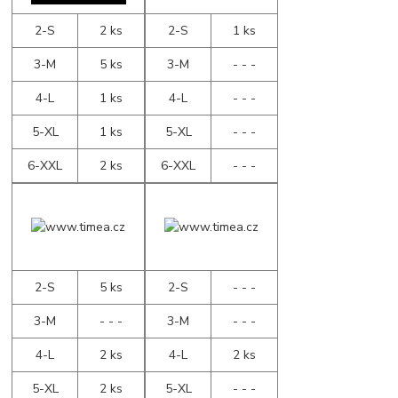
2-S
2 ks
2-S
1 ks
3-M
5 ks
3-M
- - -
4-L
1 ks
4-L
- - -
5-XL
1 ks
5-XL
- - -
6-XXL
2 ks
6-XXL
- - -
2-S
5 ks
2-S
- - -
3-M
- - -
3-M
- - -
4-L
2 ks
4-L
2 ks
5-XL
2 ks
5-XL
- - -