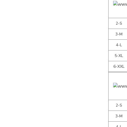
2-S
3-M
4-L
5-XL
6-XXL
2-S
3-M
4-L