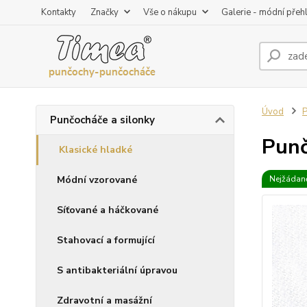
Kontakty
Značky
Vše o nákupu
Galerie - módní přeh
Úvod
P
Punčocháče a silonky
Punč
Klasické hladké
Módní vzorované
Nejžádaně
Síťované a háčkované
Stahovací a formující
S antibakteriální úpravou
Zdravotní a masážní