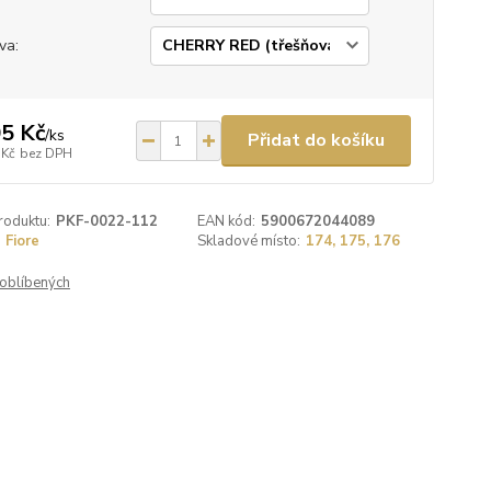
va:
5 Kč
/
ks
Přidat do košíku
 Kč
bez DPH
roduktu:
PKF-0022-112
EAN kód:
5900672044089
Fiore
Skladové místo:
174, 175, 176
oblíbených