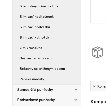
S ozdobným švem a linkou
S imitací nadkolenek
S imitací podvazků
S imitací kalhotek
Z mikrovlákna
Bez zesíleného sedu
Bokovky se sníženým pasem
Pánské modely
Kompl
Samodržící punčochy
Podvazkové punčochy
Komple