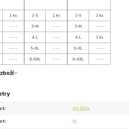
1 ks
2-S
1 ks
2-S
1 ks
- - -
3-M
- - -
3-M
- - -
- - -
4-L
- - -
4-L
1 ks
- - -
5-XL
- - -
5-XL
- - -
- - -
6-XXL
- - -
6-XXL
- - -
zboží
etry
st
40 DEN
st
M