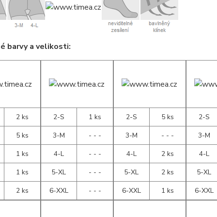
 barvy a velikosti:
2 ks
2-S
1 ks
2-S
5 ks
2-S
5 ks
3-M
- - -
3-M
- - -
3-M
1 ks
4-L
- - -
4-L
2 ks
4-L
1 ks
5-XL
- - -
5-XL
2 ks
5-XL
2 ks
6-XXL
- - -
6-XXL
1 ks
6-XXL