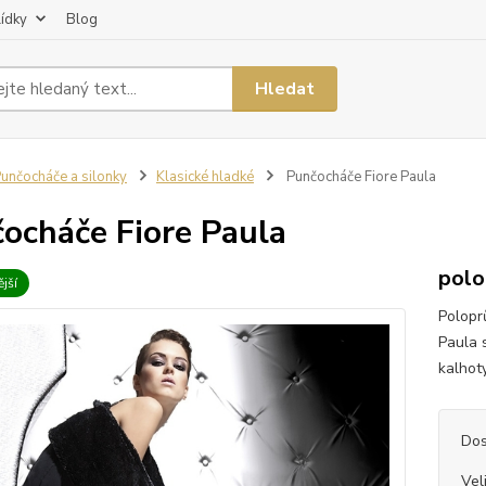
lídky
Blog
Hledat
unčocháče a silonky
Klasické hladké
Punčocháče Fiore Paula
ocháče Fiore Paula
polo
jší
Polopr
Paula 
kalhoty
Dos
Vel