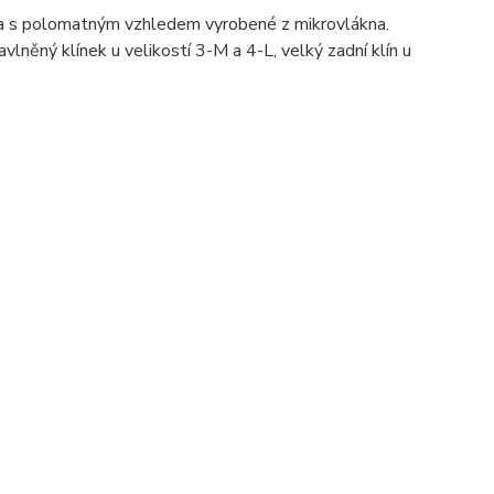
a s polomatným vzhledem vyrobené z mikrovlákna.
vlněný klínek u velikostí 3-M a 4-L, velký zadní klín u