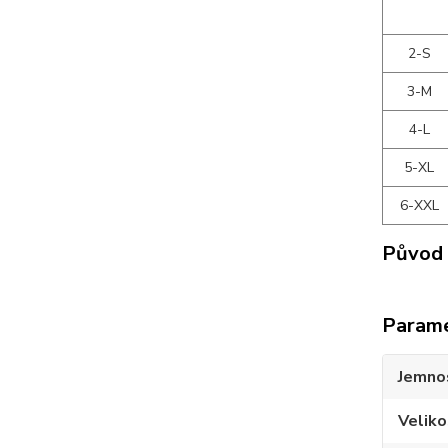
2-S
3-M
4-L
5-XL
6-XXL
Původ 
Param
Jemno
Veliko