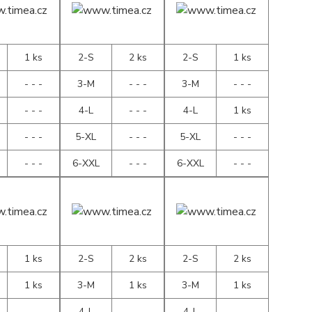
1 ks
2-S
2 ks
2-S
1 ks
- - -
3-M
- - -
3-M
- - -
- - -
4-L
- - -
4-L
1 ks
- - -
5-XL
- - -
5-XL
- - -
- - -
6-XXL
- - -
6-XXL
- - -
1 ks
2-S
2 ks
2-S
2 ks
1 ks
3-M
1 ks
3-M
1 ks
- - -
4-L
- - -
4-L
- - -