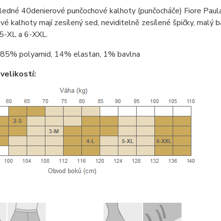
ledné 40denierové punčochové kalhoty (punčocháče) Fiore Paul
é kalhoty mají zesílený sed, neviditelně zesílené špičky, malý ba
 5-XL a 6-XXL.
85% polyamid, 14% elastan, 1% bavlna
velikostí: