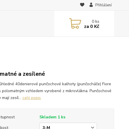
Přihlášení
0
ks
za
0 Kč
matné a zesílené
ůhledné 40denierové punčochové kalhoty (punčocháče) Fiore
s polomatným vzhledem vyrobené z mikrovlákna. Punčochové
 mají zesíl...
celý popis
tupnost
Skladem 1 ks
ikost: