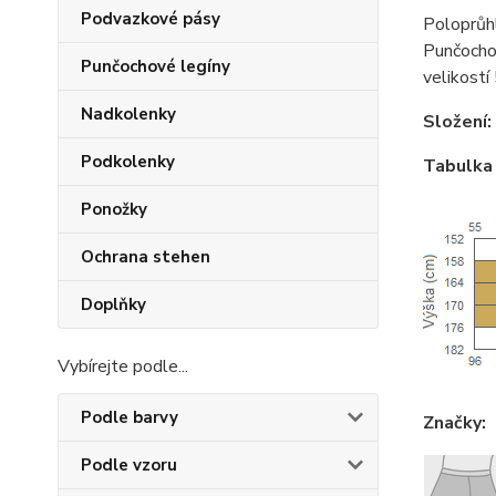
Podvazkové pásy
Poloprůh
Punčochov
Punčochové legíny
velikostí
Nadkolenky
Složení:
Podkolenky
Tabulka 
Ponožky
Ochrana stehen
Doplňky
Vybírejte podle...
Podle barvy
Značky:
Podle vzoru