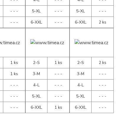
- - -
5-XL
- - -
5-XL
- - -
- - -
6-XXL
- - -
6-XXL
2 ks
1 ks
2-S
1 ks
2-S
2 ks
1 ks
3-M
- - -
3-M
- - -
- - -
4-L
- - -
4-L
- - -
- - -
5-XL
- - -
5-XL
- - -
- - -
6-XXL
1 ks
6-XXL
- - -