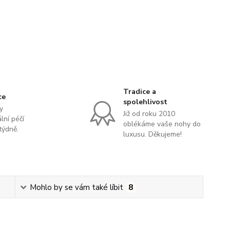
Tradice a
ce
spolehlivost
y
Již od roku 2010
lní péčí
oblékáme vaše nohy do
týdně.
luxusu. Děkujeme!
Mohlo by se vám také líbit
8