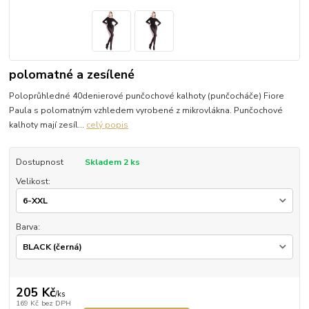
polomatné a zesílené
Poloprůhledné 40denierové punčochové kalhoty (punčocháče) Fiore
Paula s polomatným vzhledem vyrobené z mikrovlákna. Punčochové
kalhoty mají zesíl...
celý popis
Dostupnost
Skladem 2 ks
Velikost:
Barva:
205 Kč
/
ks
169 Kč
bez DPH