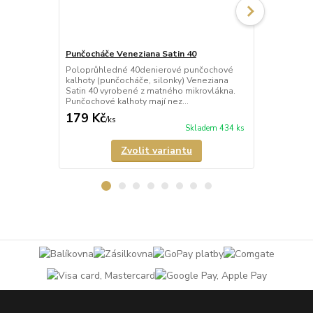
Punčocháče Veneziana Satin 40
Punčocháče 
Poloprůhledné 40denierové punčochové
Průhledné 2
kalhoty (punčocháče, silonky) Veneziana
(punčocháče,
Satin 40 vyrobené z matného mikrovlákna.
matného mik
Punčochové kalhoty mají nez...
mají nezesíl
179 Kč
189 Kč
/
ks
/
ks
Skladem 434 ks
Zvolit variantu