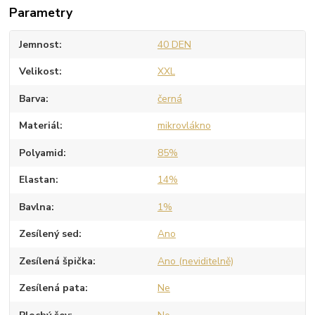
Parametry
Jemnost
40 DEN
Velikost
XXL
Barva
černá
Materiál
mikrovlákno
Polyamid
85%
Elastan
14%
Bavlna
1%
Zesílený sed
Ano
Zesílená špička
Ano (neviditelně)
Zesílená pata
Ne