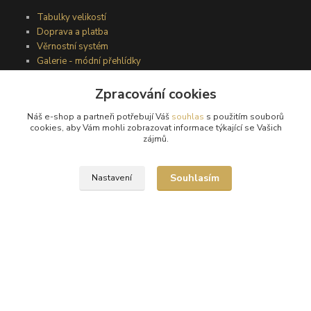
Tabulky velikostí
Doprava a platba
Věrnostní systém
Galerie - módní přehlídky
Zpracování cookies
Podmínky užití webového rozhraní
Náš e-shop a partneři potřebují Váš
souhlas
s použitím souborů
Obchodní podmínky
cookies, aby Vám mohli zobrazovat informace týkající se Vašich
Ochrana osobních údajů
zájmů.
Kontakty
Souhlasím
Nastavení
Podmínky vrácení zboží
Reklamační řád
®
© Copyright 2010 – 2026
Timea
Vytvořeno na
Eshop-rychle.cz