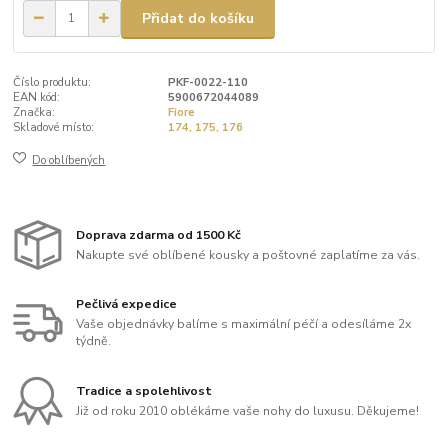
Přidat do košíku
Číslo produktu:
PKF-0022-110
EAN kód:
5900672044089
Značka:
Fiore
Skladové místo:
174, 175, 176
Do oblíbených
Doprava zdarma od 1500 Kč
Nakupte své oblíbené kousky a poštovné zaplatíme za vás.
Pečlivá expedice
Vaše objednávky balíme s maximální péčí a odesíláme 2x
týdně.
Tradice a spolehlivost
Již od roku 2010 oblékáme vaše nohy do luxusu. Děkujeme!