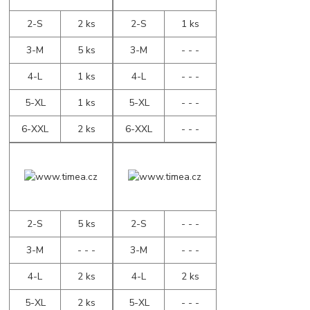
2-S
2 ks
2-S
1 ks
3-M
5 ks
3-M
- - -
4-L
1 ks
4-L
- - -
5-XL
1 ks
5-XL
- - -
6-XXL
2 ks
6-XXL
- - -
2-S
5 ks
2-S
- - -
3-M
- - -
3-M
- - -
4-L
2 ks
4-L
2 ks
5-XL
2 ks
5-XL
- - -