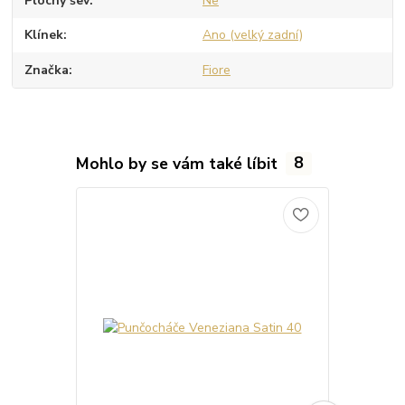
Plochý šev
Ne
Klínek
Ano (velký zadní)
Značka
Fiore
Mohlo by se vám také líbit
8