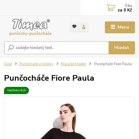
0
ks
za
0 Kč
Menu
Hledat
Úvod
Punčocháče a silonky
Klasické hladké
Punčocháče Fiore Paula
Punčocháče Fiore Paula
Nejžádanější