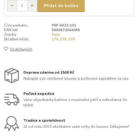
Přidat do košíku
Číslo produktu:
PKF-0022-101
EAN kód:
5900672044089
Značka:
Fiore
Skladové místo:
174, 175, 176
Do oblíbených
Doprava zdarma od 1500 Kč
Nakupte své oblíbené kousky a poštovné zaplatíme za vás.
Pečlivá expedice
Vaše objednávky balíme s maximální péčí a odesíláme 2x
týdně.
Tradice a spolehlivost
Již od roku 2010 oblékáme vaše nohy do luxusu. Děkujeme!