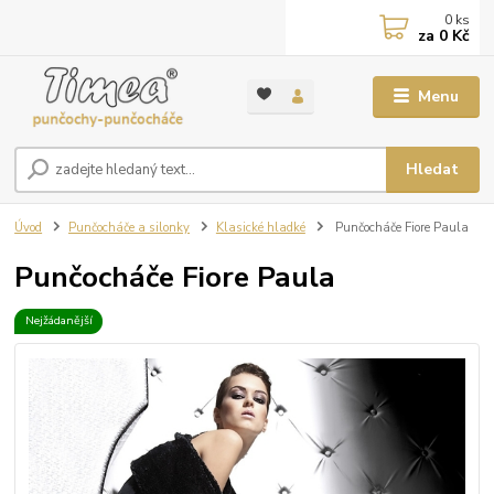
0
ks
za
0 Kč
Menu
Hledat
Úvod
Punčocháče a silonky
Klasické hladké
Punčocháče Fiore Paula
Punčocháče Fiore Paula
Nejžádanější