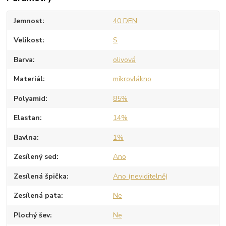
Jemnost
40 DEN
Velikost
S
Barva
olivová
Materiál
mikrovlákno
Polyamid
85%
Elastan
14%
Bavlna
1%
Zesílený sed
Ano
Zesílená špička
Ano (neviditelně)
Zesílená pata
Ne
Plochý šev
Ne