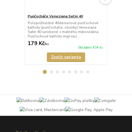
Punčocháče Veneziana Satin 40
Punčocháče 
Poloprůhledné 40denierové punčochové
Průhledné 2
kalhoty (punčocháče, silonky) Veneziana
(punčocháče,
Satin 40 vyrobené z matného mikrovlákna.
matného mik
Punčochové kalhoty mají nez...
mají nezesíl
179 Kč
189 Kč
/
ks
/
ks
Skladem 434 ks
Zvolit variantu