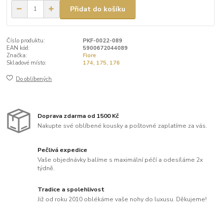
Přidat do košíku
Číslo produktu:
PKF-0022-089
EAN kód:
5900672044089
Značka:
Fiore
Skladové místo:
174, 175, 176
Do oblíbených
Doprava zdarma od 1500 Kč
Nakupte své oblíbené kousky a poštovné zaplatíme za vás.
Pečlivá expedice
Vaše objednávky balíme s maximální péčí a odesíláme 2x
týdně.
Tradice a spolehlivost
Již od roku 2010 oblékáme vaše nohy do luxusu. Děkujeme!