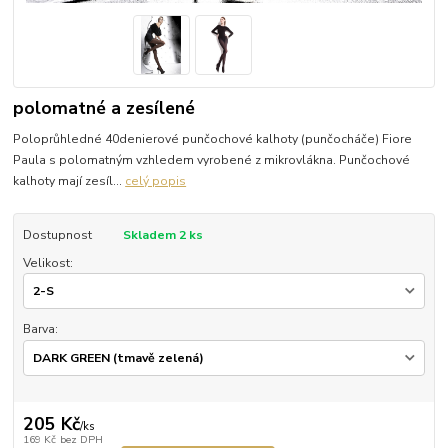
polomatné a zesílené
Poloprůhledné 40denierové punčochové kalhoty (punčocháče) Fiore
Paula s polomatným vzhledem vyrobené z mikrovlákna. Punčochové
kalhoty mají zesíl...
celý popis
Dostupnost
Skladem 2 ks
Velikost:
Barva:
205 Kč
/
ks
169 Kč
bez DPH