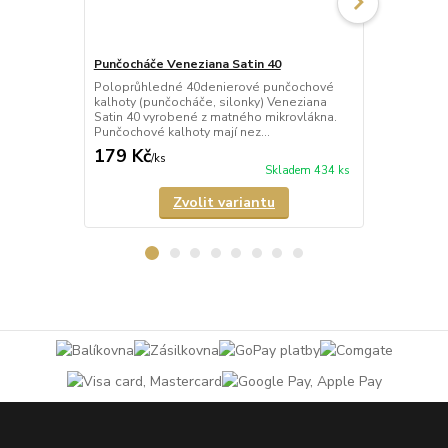
Punčocháče Veneziana Satin 40
Punčocháče 
Poloprůhledné 40denierové punčochové
Průhledné 2
kalhoty (punčocháče, silonky) Veneziana
(punčocháče,
Satin 40 vyrobené z matného mikrovlákna.
matného mik
Punčochové kalhoty mají nez...
mají nezesíl
179 Kč
189 Kč
/
ks
/
ks
Skladem 434 ks
Zvolit variantu