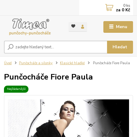
0
ks
za
0 Kč
Menu
Hledat
Úvod
Punčocháče a silonky
Klasické hladké
Punčocháče Fiore Paula
Punčocháče Fiore Paula
Nejžádanější