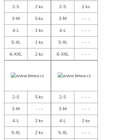
2-S
2 ks
2-S
1 ks
3-M
5 ks
3-M
- - -
4-L
1 ks
4-L
- - -
5-XL
1 ks
5-XL
- - -
6-XXL
2 ks
6-XXL
- - -
2-S
5 ks
2-S
- - -
3-M
- - -
3-M
- - -
4-L
2 ks
4-L
2 ks
5-XL
2 ks
5-XL
- - -