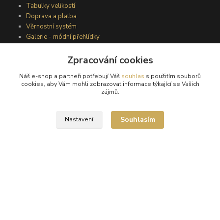
Tabulky velikostí
Doprava a platba
Věrnostní systém
Galerie - módní přehlídky
Zpracování cookies
Podmínky užití webového rozhraní
Náš e-shop a partneři potřebují Váš
souhlas
s použitím souborů
Obchodní podmínky
cookies, aby Vám mohli zobrazovat informace týkající se Vašich
Ochrana osobních údajů
zájmů.
Kontakty
Souhlasím
Nastavení
Podmínky vrácení zboží
Reklamační řád
®
© Copyright 2010 – 2026
Timea
Vytvořeno na
Eshop-rychle.cz