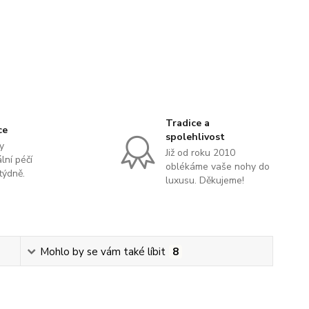
Tradice a
ce
spolehlivost
y
Již od roku 2010
lní péčí
oblékáme vaše nohy do
týdně.
luxusu. Děkujeme!
Mohlo by se vám také líbit
8