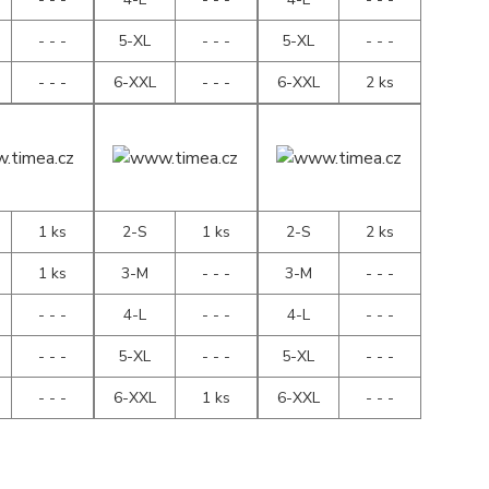
- - -
5-XL
- - -
5-XL
- - -
- - -
6-XXL
- - -
6-XXL
2 ks
1 ks
2-S
1 ks
2-S
2 ks
1 ks
3-M
- - -
3-M
- - -
- - -
4-L
- - -
4-L
- - -
- - -
5-XL
- - -
5-XL
- - -
- - -
6-XXL
1 ks
6-XXL
- - -