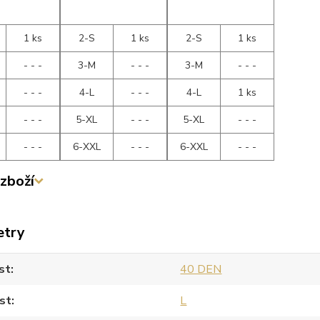
1 ks
2-S
1 ks
2-S
1 ks
- - -
3-M
- - -
3-M
- - -
- - -
4-L
- - -
4-L
1 ks
- - -
5-XL
- - -
5-XL
- - -
- - -
6-XXL
- - -
6-XXL
- - -
zboží
etry
st
40 DEN
st
L