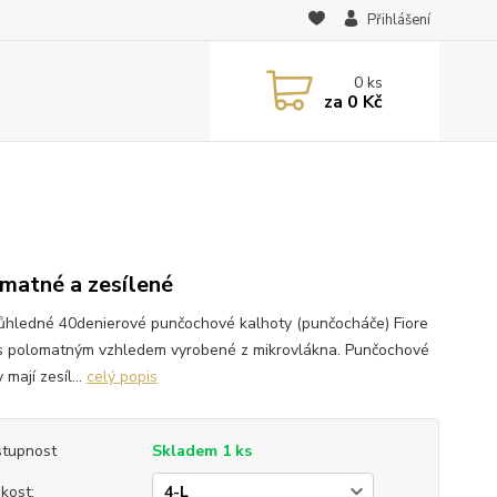
Přihlášení
0
ks
za
0 Kč
matné a zesílené
ůhledné 40denierové punčochové kalhoty (punčocháče) Fiore
s polomatným vzhledem vyrobené z mikrovlákna. Punčochové
 mají zesíl...
celý popis
tupnost
Skladem 1 ks
ikost: