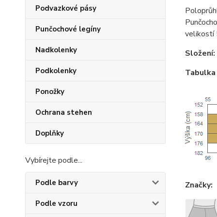
Podvazkové pásy
Poloprůh
Punčochov
Punčochové legíny
velikostí
Nadkolenky
Složení:
Podkolenky
Tabulka 
Ponožky
Ochrana stehen
Doplňky
Vybírejte podle...
Podle barvy
Značky:
Podle vzoru