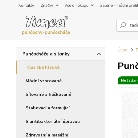
Kontakty
Značky
Vše o nákupu
Galerie - módní přeh
Úvod
P
Punčocháče a silonky
Punč
Klasické hladké
Módní vzorované
Nejžádaně
Síťované a háčkované
Stahovací a formující
S antibakteriální úpravou
Zdravotní a masážní