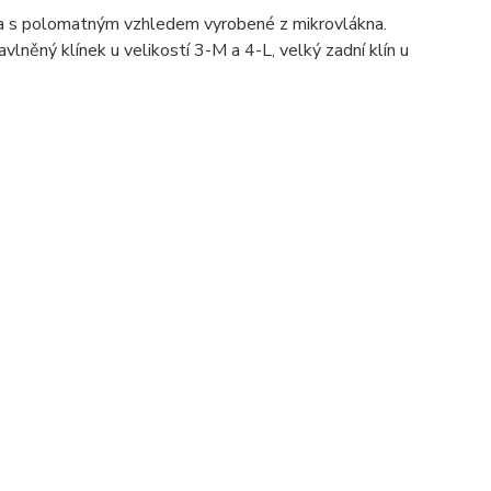
a s polomatným vzhledem vyrobené z mikrovlákna.
vlněný klínek u velikostí 3-M a 4-L, velký zadní klín u