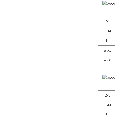
2-S
3-M
4-L
5-XL
6-XXL
2-S
3-M
4-L