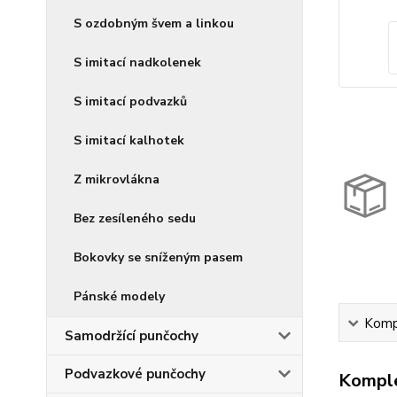
S ozdobným švem a linkou
S imitací nadkolenek
S imitací podvazků
S imitací kalhotek
Z mikrovlákna
Bez zesíleného sedu
Bokovky se sníženým pasem
Pánské modely
Kompl
Samodržící punčochy
Podvazkové punčochy
Komple