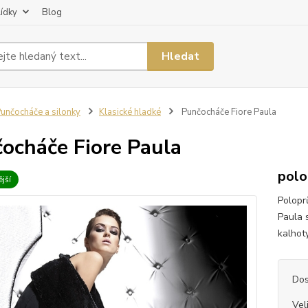
lídky
Blog
Hledat
unčocháče a silonky
Klasické hladké
Punčocháče Fiore Paula
ocháče Fiore Paula
polo
jší
Polopr
Paula 
kalhoty
Dos
Vel