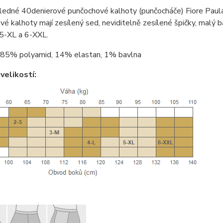
ledné 40denierové punčochové kalhoty (punčocháče) Fiore Paul
é kalhoty mají zesílený sed, neviditelně zesílené špičky, malý ba
 5-XL a 6-XXL.
85% polyamid, 14% elastan, 1% bavlna
velikostí: