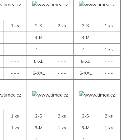
1 ks
2-S
2 ks
2-S
1 ks
- - -
3-M
- - -
3-M
- - -
- - -
4-L
- - -
4-L
1 ks
- - -
5-XL
- - -
5-XL
- - -
- - -
6-XXL
- - -
6-XXL
- - -
1 ks
2-S
2 ks
2-S
2 ks
1 ks
3-M
1 ks
3-M
1 ks
- - -
4-L
- - -
4-L
- - -