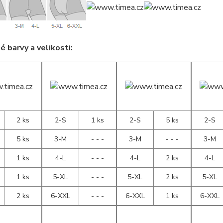
 barvy a velikosti:
2 ks
2-S
1 ks
2-S
5 ks
2-S
5 ks
3-M
- - -
3-M
- - -
3-M
1 ks
4-L
- - -
4-L
2 ks
4-L
1 ks
5-XL
- - -
5-XL
2 ks
5-XL
2 ks
6-XXL
- - -
6-XXL
1 ks
6-XXL