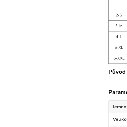
2-S
3-M
4-L
5-XL
6-XXL
Původ 
Param
Jemno
Veliko