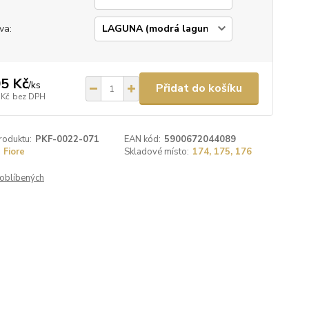
va:
5 Kč
/
ks
Přidat do košíku
 Kč
bez DPH
roduktu:
PKF-0022-071
EAN kód:
5900672044089
Fiore
Skladové místo:
174, 175, 176
oblíbených