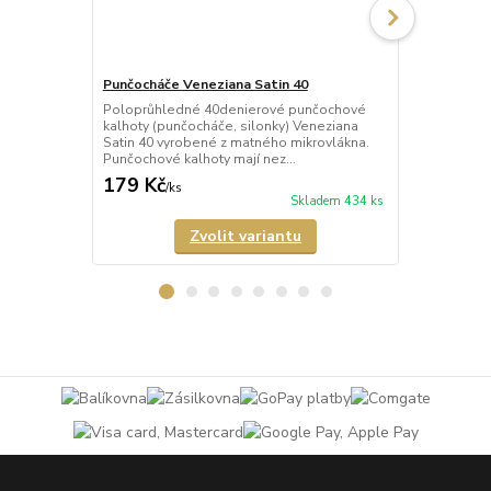
Punčocháče Veneziana Satin 40
Punčocháče 
Poloprůhledné 40denierové punčochové
Průhledné 2
kalhoty (punčocháče, silonky) Veneziana
(punčocháče,
Satin 40 vyrobené z matného mikrovlákna.
matného mik
Punčochové kalhoty mají nez...
mají nezesíl
179 Kč
189 Kč
/
ks
/
ks
Skladem 434 ks
Zvolit variantu