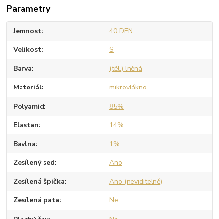
Parametry
Jemnost
40 DEN
Velikost
S
Barva
(těl.) lněná
Materiál
mikrovlákno
Polyamid
85%
Elastan
14%
Bavlna
1%
Zesílený sed
Ano
Zesílená špička
Ano (neviditelně)
Zesílená pata
Ne