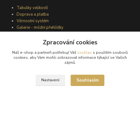
Tabulky velikostí
Doprava a platba
Věrnostní systém
Galerie - módní přehlídky
Zpracování cookies
Podmínky užití webového rozhraní
Náš e-shop a partneři potřebují Váš
souhlas
s použitím souborů
Obchodní podmínky
cookies, aby Vám mohli zobrazovat informace týkající se Vašich
Ochrana osobních údajů
zájmů.
Kontakty
Souhlasím
Nastavení
Podmínky vrácení zboží
Reklamační řád
®
© Copyright 2010 – 2026
Timea
Vytvořeno na
Eshop-rychle.cz