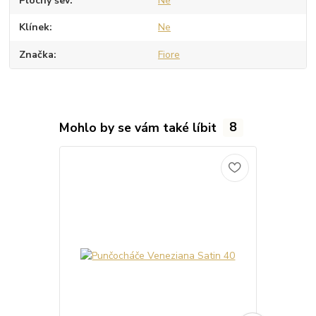
Plochý šev
Ne
Klínek
Ne
Značka
Fiore
Mohlo by se vám také líbit
8