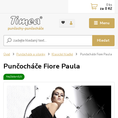
0
ks
za
0 Kč
Menu
Hledat
Úvod
Punčocháče a silonky
Klasické hladké
Punčocháče Fiore Paula
Punčocháče Fiore Paula
Nejžádanější