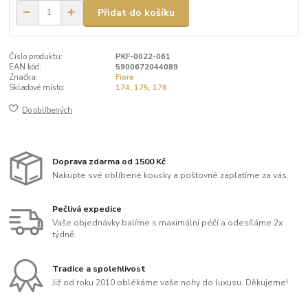
Přidat do košíku
Číslo produktu:
PKF-0022-061
EAN kód:
5900672044089
Značka:
Fiore
Skladové místo:
174, 175, 176
Do oblíbených
Doprava zdarma od 1500 Kč
Nakupte své oblíbené kousky a poštovné zaplatíme za vás.
Pečlivá expedice
Vaše objednávky balíme s maximální péčí a odesíláme 2x
týdně.
Tradice a spolehlivost
Již od roku 2010 oblékáme vaše nohy do luxusu. Děkujeme!