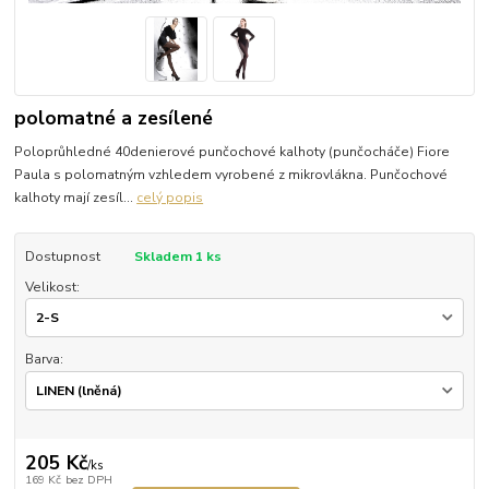
polomatné a zesílené
Poloprůhledné 40denierové punčochové kalhoty (punčocháče) Fiore
Paula s polomatným vzhledem vyrobené z mikrovlákna. Punčochové
kalhoty mají zesíl...
celý popis
Dostupnost
Skladem 1 ks
Velikost:
Barva:
205 Kč
/
ks
169 Kč
bez DPH