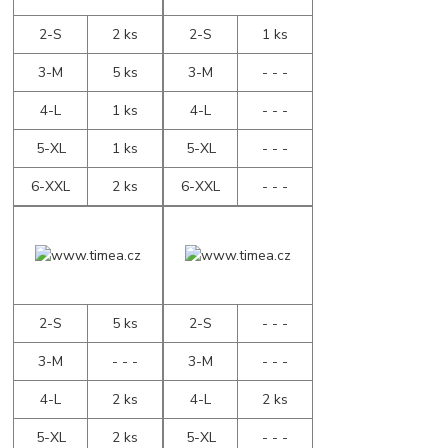
2-S
2 ks
2-S
1 ks
3-M
5 ks
3-M
- - -
4-L
1 ks
4-L
- - -
5-XL
1 ks
5-XL
- - -
6-XXL
2 ks
6-XXL
- - -
2-S
5 ks
2-S
- - -
3-M
- - -
3-M
- - -
4-L
2 ks
4-L
2 ks
5-XL
2 ks
5-XL
- - -