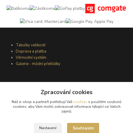
Tabulky velikostí
Doprava a platba
Věrnostní systém
Galerie - módní přehlídky
Podmínky užití webového rozhraní
Obchodní podmínky
Zpracování cookies
Ochrana osobních údajů
Náš e-shop a partneři potřebují Váš
souhlas
s použitím souborů
Kontakty
cookies, aby Vám mohli zobrazovat informace týkající se Vašich
zájmů.
Podmínky vrácení zboží
Souhlasím
Nastavení
Reklamační řád