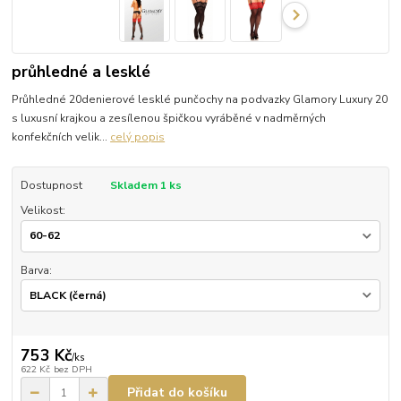
průhledné a lesklé
Průhledné 20denierové lesklé punčochy na podvazky Glamory Luxury 20
s luxusní krajkou a zesílenou špičkou vyráběné v nadměrných
konfekčních velik...
celý popis
Dostupnost
Skladem 1 ks
Velikost:
Barva:
753 Kč
/
ks
622 Kč
bez DPH
Přidat do košíku