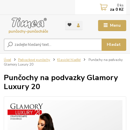
0
ks
za
0 Kč
Menu
Hledat
Úvod
Podvazkové punčochy
Klasické hladké
Punčochy na podvazky
Glamory Luxury 20
Punčochy na podvazky Glamory
Luxury 20