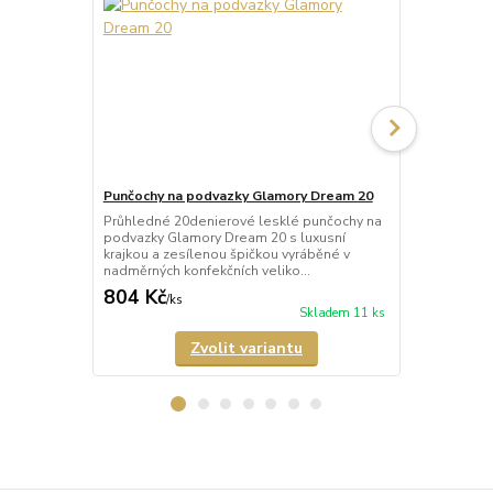
Punčochy na podvazky Glamory Dream 20
Punčochy na
Průhledné 20denierové lesklé punčochy na
Průhledné 2
podvazky Glamory Dream 20 s luxusní
podvazky Gl
krajkou a zesílenou špičkou vyráběné v
lemem a zes
nadměrných konfekčních veliko...
nadměrných k
804 Kč
361 Kč
/
ks
/
ks
Skladem 11 ks
Zvolit variantu