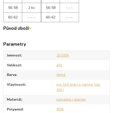
56-58
2 ks
56-58
- - -
60-62
- - -
60-62
- - -
Původ zboží
Parametry
Jemnost
20 DEN
Velikost
4XL
Barva
černá
Vlastnosti
pro širší boky a stehna (vel.
XXL)
Materiál
polyamid / elastan
Polyamid
85%