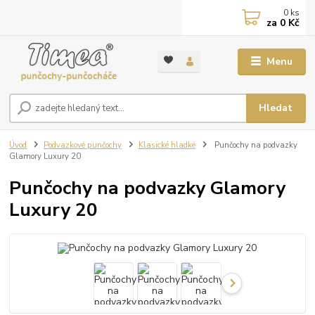
0
ks
za
0 Kč
Menu
Hledat
Úvod
Podvazkové punčochy
Klasické hladké
Punčochy na podvazky
Glamory Luxury 20
Punčochy na podvazky Glamory
Luxury 20