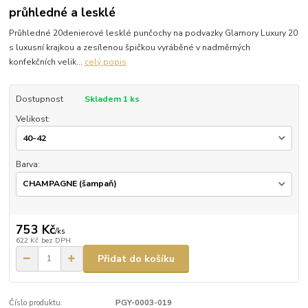
průhledné a lesklé
Průhledné 20denierové lesklé punčochy na podvazky Glamory Luxury 20
s luxusní krajkou a zesílenou špičkou vyráběné v nadměrných
konfekčních velik...
celý popis
Dostupnost
Skladem 1 ks
Velikost:
Barva:
753 Kč
/
ks
622 Kč
bez DPH
Přidat do košíku
Číslo produktu:
PGY-0003-019