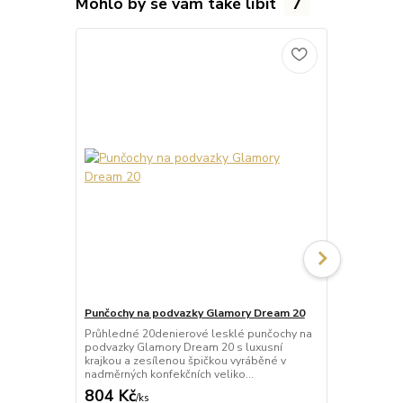
Mohlo by se vám také líbit
7
Punčochy na podvazky Glamory Dream 20
Punčochy na
Průhledné 20denierové lesklé punčochy na
Průhledné 2
podvazky Glamory Dream 20 s luxusní
podvazky Gl
krajkou a zesílenou špičkou vyráběné v
lemem a zes
nadměrných konfekčních veliko...
nadměrných k
804 Kč
361 Kč
/
ks
/
ks