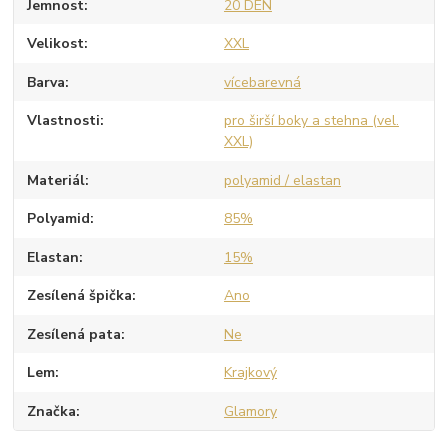
Jemnost
20 DEN
Velikost
XXL
Barva
vícebarevná
Vlastnosti
pro širší boky a stehna (vel.
XXL)
Materiál
polyamid / elastan
Polyamid
85%
Elastan
15%
Zesílená špička
Ano
Zesílená pata
Ne
Lem
Krajkový
Značka
Glamory