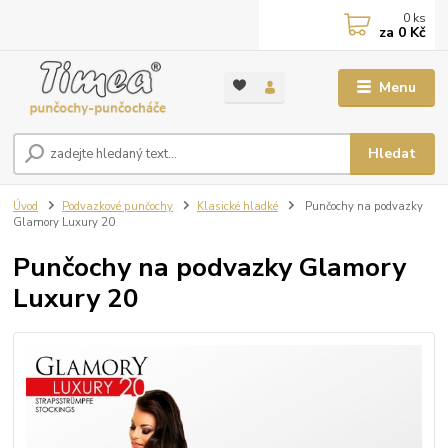
0
ks
za
0 Kč
Menu
Hledat
Úvod
Podvazkové punčochy
Klasické hladké
Punčochy na podvazky
Glamory Luxury 20
Punčochy na podvazky Glamory
Luxury 20