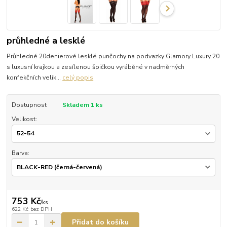
průhledné a lesklé
Průhledné 20denierové lesklé punčochy na podvazky Glamory Luxury 20
s luxusní krajkou a zesílenou špičkou vyráběné v nadměrných
konfekčních velik...
celý popis
Dostupnost
Skladem 1 ks
Velikost:
Barva:
753 Kč
/
ks
622 Kč
bez DPH
Přidat do košíku