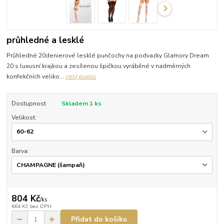
průhledné a lesklé
Průhledné 20denierové lesklé punčochy na podvazky Glamory Dream
20 s luxusní krajkou a zesílenou špičkou vyráběné v nadměrných
konfekčních veliko...
celý popis
Dostupnost
Skladem 1 ks
Velikost:
Barva:
804 Kč
/
ks
664 Kč
bez DPH
Přidat do košíku