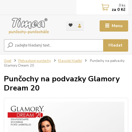
0
ks
za
0 Kč
Menu
Hledat
Úvod
Podvazkové punčochy
Klasické hladké
Punčochy na podvazky
Glamory Dream 20
Punčochy na podvazky Glamory
Dream 20