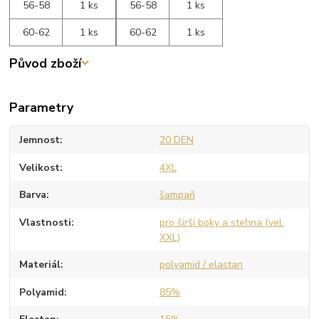
56-58
1 ks
56-58
1 ks
60-62
1 ks
60-62
1 ks
Původ zboží
Parametry
Jemnost
20 DEN
Velikost
4XL
Barva
šampaň
Vlastnosti
pro širší boky a stehna (vel.
XXL)
Materiál
polyamid / elastan
Polyamid
85%