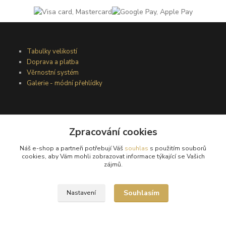
Tabulky velikostí
Doprava a platba
Věrnostní systém
Galerie - módní přehlídky
Podmínky užití webového rozhraní
Obchodní podmínky
Zpracování cookies
Ochrana osobních údajů
Náš e-shop a partneři potřebují Váš
souhlas
s použitím souborů
Kontakty
cookies, aby Vám mohli zobrazovat informace týkající se Vašich
zájmů.
Podmínky vrácení zboží
Souhlasím
Nastavení
Reklamační řád