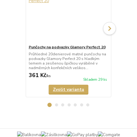
Punčochy na podvazky Glamory Perfect 20
Punčochy na
Průhledné 20denierové matné punčochy na
Průhledné 2
podvazky Glamory Perfect 20 s hladkým
podvazky Gla
lemem a zesílenou špičkou vyráběné v
krajkou a ze
nadměrných konfekčních velikos...
nadměrných k
361 Kč
753 Kč
/
ks
/
ks
Skladem 29 ks
Zvolit variantu