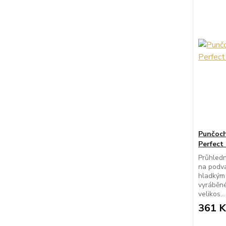
Punčoch
Perfect
Průhled
na podva
hladkým
vyráběn
velikos...
361 K