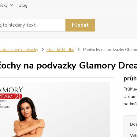
lídky
Blog
Hledat
odvazkové punčochy
Klasické hladké
Punčochy na podvazky Glamo
ochy na podvazky Glamory Dre
průh
Průhle
Dream 
nadměr
Dos
Vel