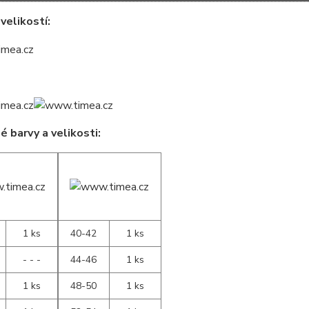
velikostí:
 barvy a velikosti:
1 ks
40-42
1 ks
- - -
44-46
1 ks
1 ks
48-50
1 ks