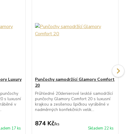
ory Luxury
Punčochy samodržící Glamory Comfort
Pu
20
20
 punčochy
Průhledné 20denierové lesklé samodržící
Prů
0 s luxusní
punčochy Glamory Comfort 20 s luxusní
pun
yráběné v
krajkou a zesílenou špičkou vyráběné v
kra
.
nadměrných konfekčních velik...
nad
874 Kč
8
/
ks
ladem 17 ks
Skladem 22 ks