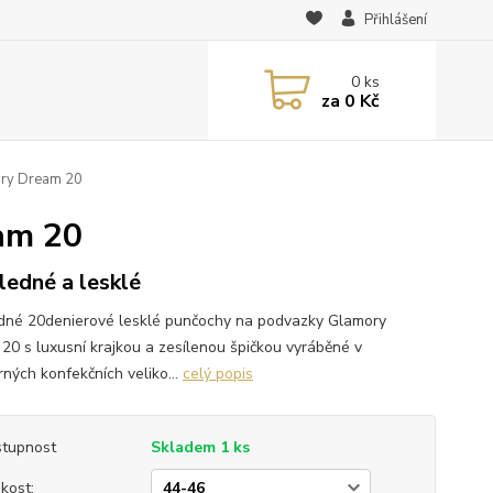
Přihlášení
0
ks
za
0 Kč
ry Dream 20
am 20
ledné a lesklé
dné 20denierové lesklé punčochy na podvazky Glamory
20 s luxusní krajkou a zesílenou špičkou vyráběné v
ných konfekčních veliko...
celý popis
tupnost
Skladem 1 ks
ikost: