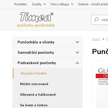
Kontakty
Značky
Vše o nákupu
Galerie - módní přeh
Úvod
P
Punčocháče a silonky
Punč
Samodržící punčochy
Podvazkové punčochy
Klasické hladké
Módní vzorované
Síťované a háčkované
Se švem a linkou