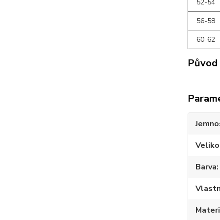
52-54
56-58
60-62
Původ 
Param
Jemno
Veliko
Barva
Vlastn
Materi