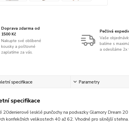
Doprava zdarma od
Pečlivá expedi
1500 Kč
Vaše objednávk
Nakupte své oblíbené
balíme s maximá
kousky a poštovné
a odesíláme 2x 
zaplatíme za vás.
etní specifikace
Parametry
tní specifikace
é 20denierové lesklé punčochy na podvazky Glamory Dream 20 s 
h konfekčních velikostech 40 až 62. Vhodné pro silnější stehna.