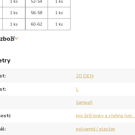
1 ks
52-54
1 ks
1 ks
56-58
1 ks
1 ks
60-62
1 ks
zboží
etry
st
20 DEN
st
L
šampaň
osti
pro širší boky a stehna (vel.
ál
polyamid / elastan