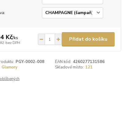
va:
4 Kč
/
ks
Přidat do košíku
 Kč
bez DPH
roduktu:
PGY-0002-008
EAN kód:
4260277131586
Glamory
Skladové místo:
121
oblíbených