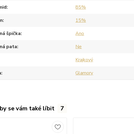
mid
85%
an
15%
ná špička
Ano
ná pata
Ne
Krajkový
a
Glamory
by se vám také líbit
7