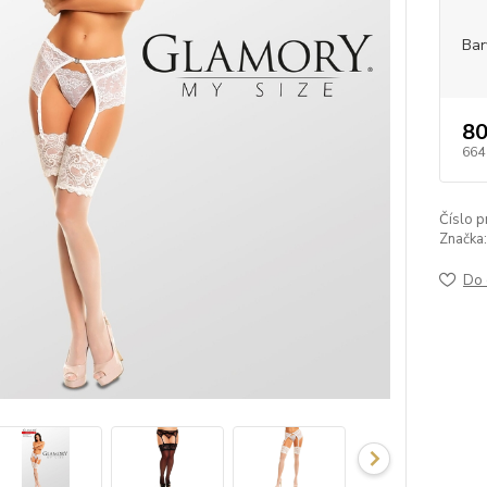
Bar
80
664
Číslo p
Značka:
Do 