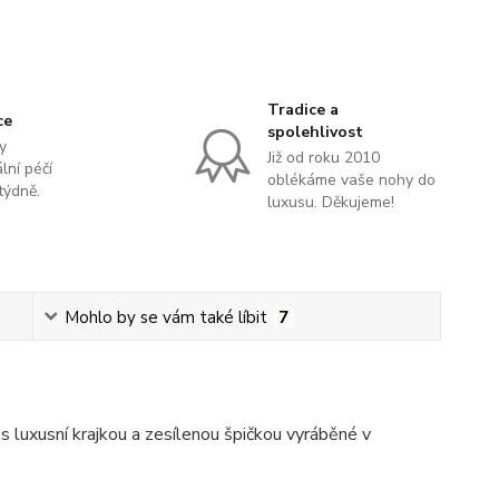
Tradice a
ce
spolehlivost
y
Již od roku 2010
lní péčí
oblékáme vaše nohy do
týdně.
luxusu. Děkujeme!
Mohlo by se vám také líbit
7
luxusní krajkou a zesílenou špičkou vyráběné v