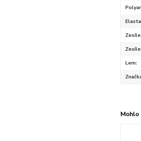
Polya
Elast
Zesíle
Zesíle
Lem
Značk
Mohlo 