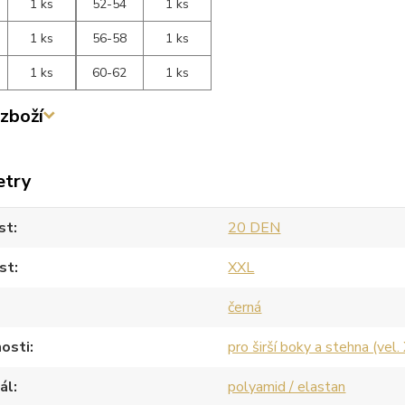
1 ks
52-54
1 ks
1 ks
56-58
1 ks
1 ks
60-62
1 ks
zboží
etry
st
20 DEN
st
XXL
černá
osti
pro širší boky a stehna (vel.
ál
polyamid / elastan