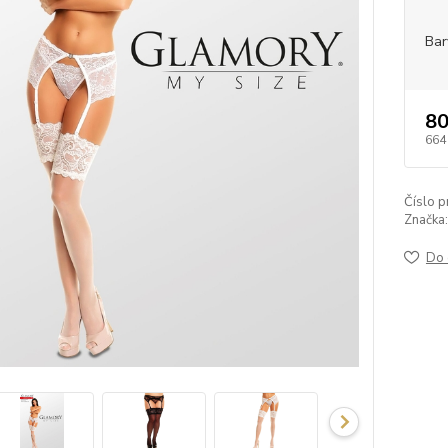
Bar
80
664
Číslo p
Značka:
Do 