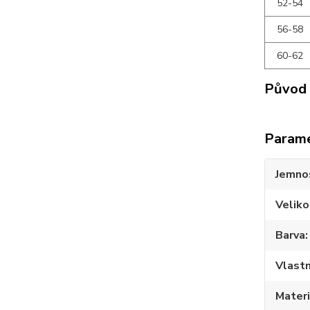
52-54
56-58
60-62
Původ 
Param
Jemno
Veliko
Barva
Vlastn
Materi