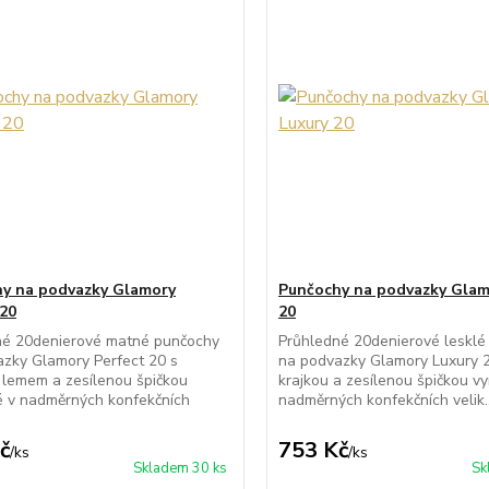
y na podvazky Glamory
Punčochy na podvazky Glam
 20
20
né 20denierové matné punčochy
Průhledné 20denierové lesklé
zky Glamory Perfect 20 s
na podvazky Glamory Luxury 2
 lemem a zesílenou špičkou
krajkou a zesílenou špičkou v
é v nadměrných konfekčních
nadměrných konfekčních velik..
č
753 Kč
/
ks
/
ks
Skladem 30 ks
Sk