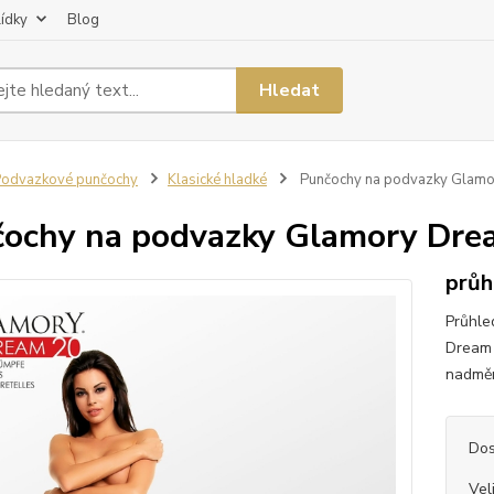
lídky
Blog
Hledat
odvazkové punčochy
Klasické hladké
Punčochy na podvazky Glamo
ochy na podvazky Glamory Dre
průh
Průhle
Dream 
nadměr
Dos
Vel