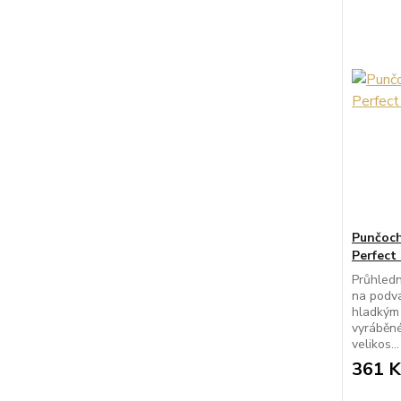
Punčoch
Perfect
Průhled
na podva
hladkým
vyráběn
velikos...
361 K