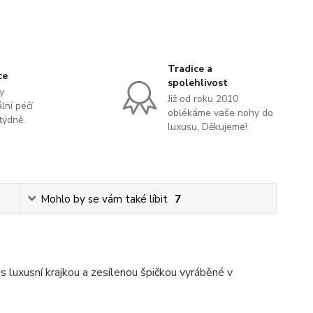
Tradice a
ce
spolehlivost
y
Již od roku 2010
lní péčí
oblékáme vaše nohy do
týdně.
luxusu. Děkujeme!
Mohlo by se vám také líbit
7
luxusní krajkou a zesílenou špičkou vyráběné v