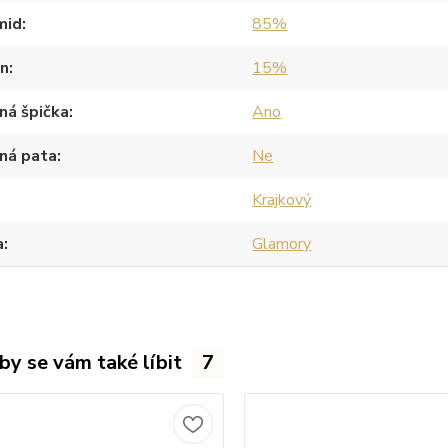
mid
85%
an
15%
ná špička
Ano
ná pata
Ne
Krajkový
a
Glamory
by se vám také líbit
7