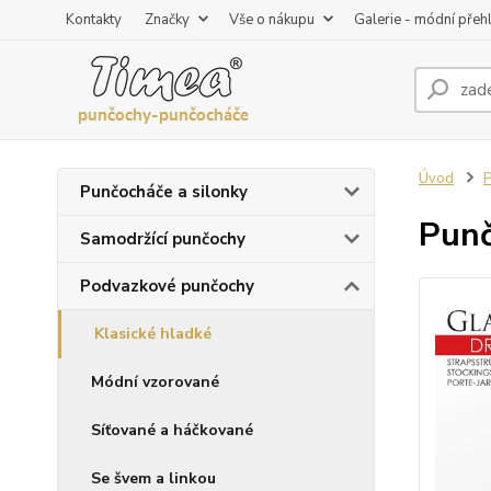
Kontakty
Značky
Vše o nákupu
Galerie - módní přeh
Úvod
P
Punčocháče a silonky
Punč
Samodržící punčochy
Podvazkové punčochy
Klasické hladké
Módní vzorované
Síťované a háčkované
Se švem a linkou