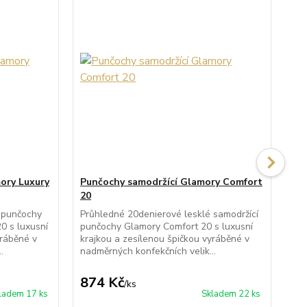
ory Luxury
Punčochy samodržící Glamory Comfort
Pu
20
20
 punčochy
Průhledné 20denierové lesklé samodržící
Prů
0 s luxusní
punčochy Glamory Comfort 20 s luxusní
pun
yráběné v
krajkou a zesílenou špičkou vyráběné v
kra
.
nadměrných konfekčních velik...
nad
874 Kč
8
/
ks
ladem 17 ks
Skladem 22 ks