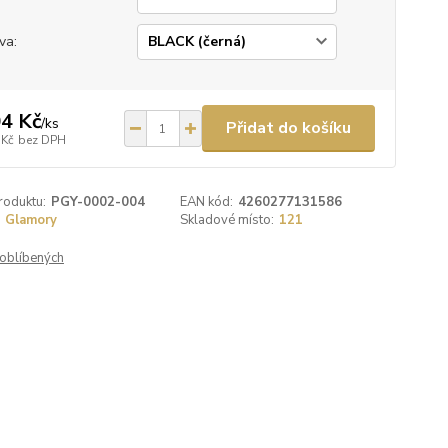
va:
4 Kč
/
ks
Přidat do košíku
 Kč
bez DPH
roduktu:
PGY-0002-004
EAN kód:
4260277131586
Glamory
Skladové místo:
121
oblíbených