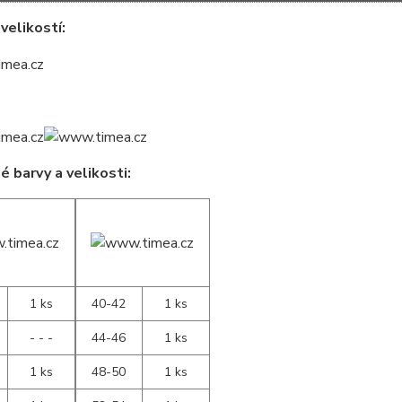
velikostí:
 barvy a velikosti:
1 ks
40-42
1 ks
- - -
44-46
1 ks
1 ks
48-50
1 ks