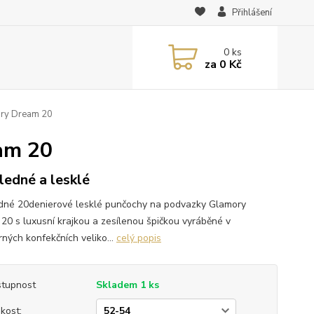
Přihlášení
0
ks
za
0 Kč
ry Dream 20
am 20
ledné a lesklé
dné 20denierové lesklé punčochy na podvazky Glamory
20 s luxusní krajkou a zesílenou špičkou vyráběné v
ných konfekčních veliko...
celý popis
tupnost
Skladem 1 ks
ikost: