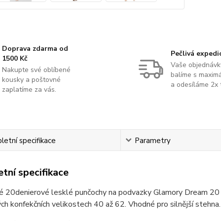
Doprava zdarma od
Pečlivá expedi
1500 Kč
Vaše objednávk
Nakupte své oblíbené
balíme s maximá
kousky a poštovné
a odesíláme 2x 
zaplatíme za vás.
etní specifikace
Parametry
tní specifikace
é 20denierové lesklé punčochy na podvazky Glamory Dream 20 s 
h konfekčních velikostech 40 až 62. Vhodné pro silnější stehna.