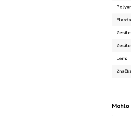
Polya
Elast
Zesíle
Zesíle
Lem
Značk
Mohlo 