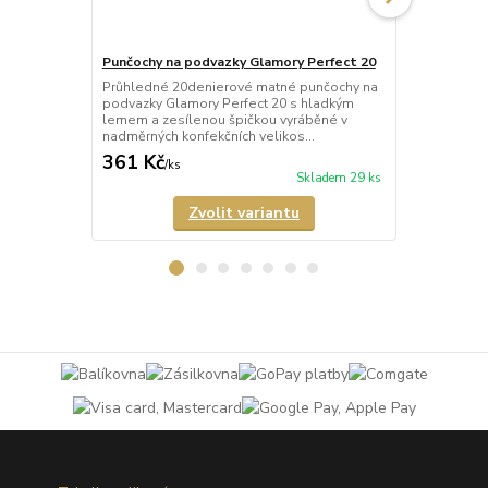
Punčochy na podvazky Glamory Perfect 20
Punčochy na
Průhledné 20denierové matné punčochy na
Průhledné 2
podvazky Glamory Perfect 20 s hladkým
podvazky Gla
lemem a zesílenou špičkou vyráběné v
krajkou a ze
nadměrných konfekčních velikos...
nadměrných k
361 Kč
753 Kč
/
ks
/
ks
Skladem 29 ks
Zvolit variantu