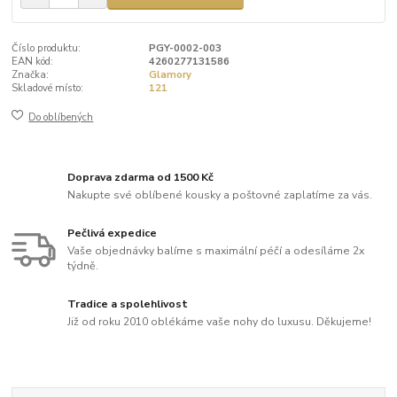
Číslo produktu:
PGY-0002-003
EAN kód:
4260277131586
Značka:
Glamory
Skladové místo:
121
Do oblíbených
Doprava zdarma od 1500 Kč
Nakupte své oblíbené kousky a poštovné zaplatíme za vás.
Pečlivá expedice
Vaše objednávky balíme s maximální péčí a odesíláme 2x
týdně.
Tradice a spolehlivost
Již od roku 2010 oblékáme vaše nohy do luxusu. Děkujeme!