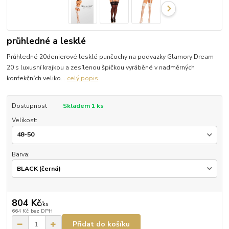
průhledné a lesklé
Průhledné 20denierové lesklé punčochy na podvazky Glamory Dream
20 s luxusní krajkou a zesílenou špičkou vyráběné v nadměrných
konfekčních veliko...
celý popis
Dostupnost
Skladem 1 ks
Velikost:
Barva:
804 Kč
/
ks
664 Kč
bez DPH
Přidat do košíku