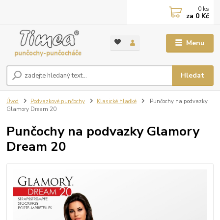
0
ks
za
0 Kč
Menu
Hledat
Úvod
Podvazkové punčochy
Klasické hladké
Punčochy na podvazky
Glamory Dream 20
Punčochy na podvazky Glamory
Dream 20