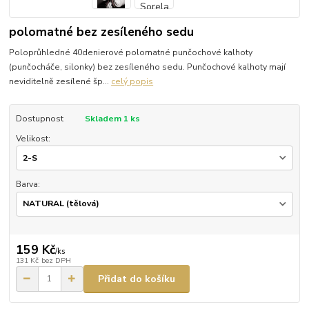
polomatné bez zesíleného sedu
Poloprůhledné 40denierové polomatné punčochové kalhoty
(punčocháče, silonky) bez zesíleného sedu. Punčochové kalhoty mají
neviditelně zesílené šp...
celý popis
Dostupnost
Skladem 1 ks
Velikost:
Barva:
159 Kč
/
ks
131 Kč
bez DPH
Přidat do košíku