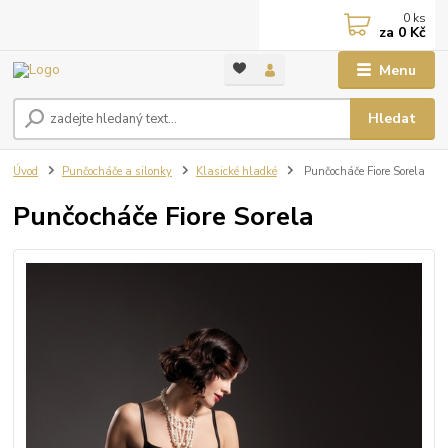
0
ks
za
0 Kč
Menu
Hledat
Úvod
Punčocháče a silonky
Klasické hladké
Punčocháče Fiore Sorela
Punčocháče Fiore Sorela