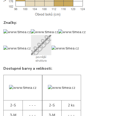
Značky:
Dostupné barvy a velikosti:
2-S
- - -
2-S
2 ks
3-M
- - -
3-M
- - -