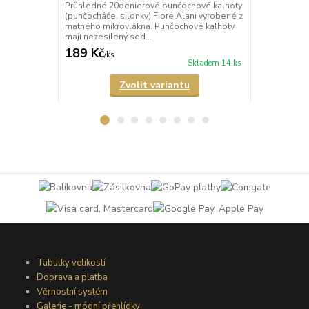
Průhledné 20denierové punčochové kalhoty
Průhledné 1
(punčocháče, silonky) Fiore Alani vyrobené z
kalhoty (pun
matného mikrovlákna. Punčochové kalhoty
Punčochové k
mají nezesílený sed...
zesílené špič
189 Kč
69 Kč
/
ks
/
ks
Skladem 14 ks
Zvolit variantu
Tabulky velikostí
Doprava a platba
Věrnostní systém
Galerie - módní přehlídky