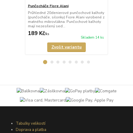
Punčocháče Fiore Alani
Punčocháče 
Průhledné 20denierové punčochové kalhoty
Průhledné 1
(punčocháče, silonky) Fiore Alani vyrobené z
kalhoty (pun
matného mikrovlákna. Punčochové kalhoty
Punčochové k
mají nezesílený sed...
zesílené špič
189 Kč
69 Kč
/
ks
/
ks
Skladem 14 ks
Zvolit variantu
Tabulky velikostí
Doprava a platba