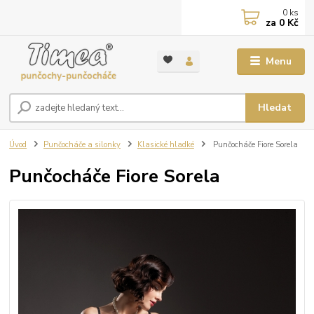
0
ks
za
0 Kč
Menu
Hledat
Úvod
Punčocháče a silonky
Klasické hladké
Punčocháče Fiore Sorela
Punčocháče Fiore Sorela