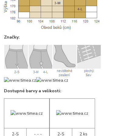
Značky:
Dostupné barvy a velikosti:
2-S
- - -
2-S
2 ks