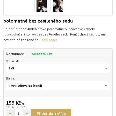
polomatné bez zesíleného sedu
Poloprůhledné 40denierové polomatné punčochové kalhoty
(punčocháče, silonky) bez zesíleného sedu. Punčochové kalhoty mají
neviditelně zesílené šp...
celý popis
Dostupnost
Skladem 1 ks
Velikost:
Barva:
159 Kč
/
ks
131 Kč
bez DPH
Přidat do košíku