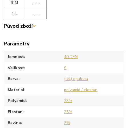
3-M
- - -
4-L
- - -
Původ zboží
Parametry
Jemnost
40 DEN
Velikost
S
Barva
(těl.) opálená
Materiál
polyamid / elastan
Polyamid
73%
Elastan
25%
Bavlna
2%