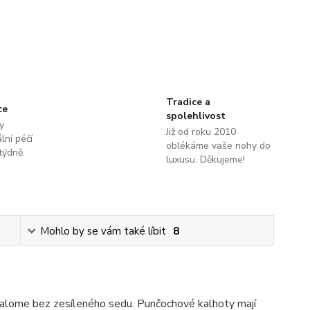
Tradice a
ce
spolehlivost
y
Již od roku 2010
lní péčí
oblékáme vaše nohy do
týdně.
luxusu. Děkujeme!
Mohlo by se vám také líbit
8
Palome bez zesíleného sedu. Punčochové kalhoty mají