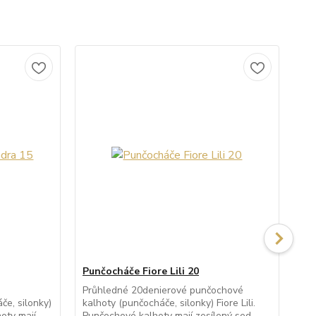
Punčocháče Fiore Lili 20
Pu
Průhledné 20denierové punčochové
Po
e, silonky)
kalhoty (punčocháče, silonky) Fiore Lili.
kal
oty mají
Punčochové kalhoty mají zesílený sed,
po