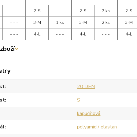
- - -
2-S
- - -
2-S
2 ks
2-S
- - -
3-M
1 ks
3-M
2 ks
3-M
- - -
4-L
- - -
4-L
- - -
4-L
zboží
etry
st
20 DEN
st
S
kapučínová
ál
polyamid / elastan