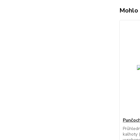
Mohlo 
Punčoch
Průhled
kalhoty 
vyrobené