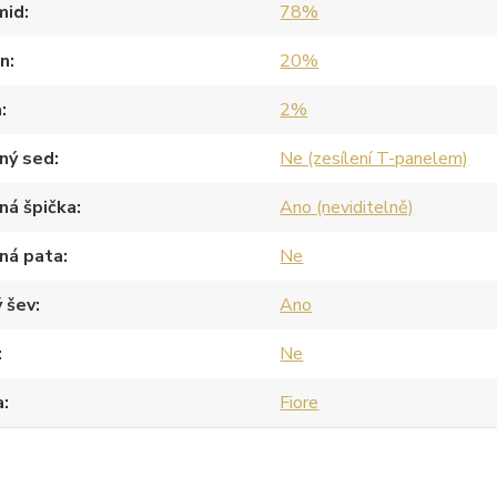
mid
78%
an
20%
a
2%
ný sed
Ne (zesílení T-panelem)
ná špička
Ano (neviditelně)
ná pata
Ne
 šev
Ano
Ne
a
Fiore