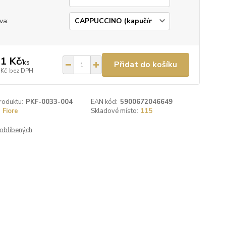
va:
1 Kč
/
ks
Přidat do košíku
 Kč
bez DPH
roduktu:
PKF-0033-004
EAN kód:
5900672046649
Fiore
Skladové místo:
115
oblíbených