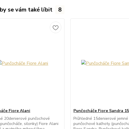
by se vám také líbit
8
áče Fiore Alani
Punčocháče Fiore Sandra 15
né 20denierové punčochové
Průhledné 15denierové jemné
(punčocháče, silonky) Fiore Alani
punčochové kalhoty (punčocháč
 z matného mikrovlákna.
Fiore Sandra. Punčochové kalh