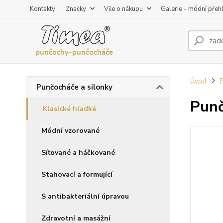
Kontakty
Značky
Vše o nákupu
Galerie - módní přeh
Úvod
P
Punčocháče a silonky
Punč
Klasické hladké
Módní vzorované
Síťované a háčkované
Stahovací a formující
S antibakteriální úpravou
Zdravotní a masážní