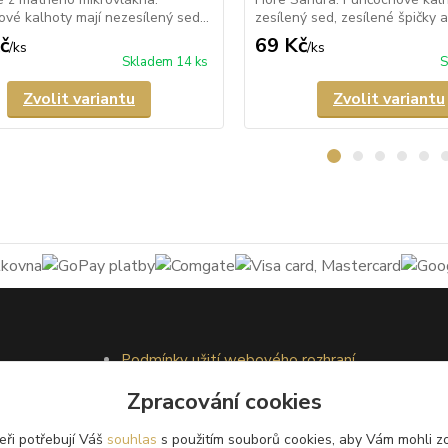
vé kalhoty mají nezesílený sed...
zesílený sed, zesílené špičky a 
č
69 Kč
/
ks
/
ks
Skladem 14 ks
S
Zvolit variantu
Zvolit variantu
Podmínky užití webového rozhraní
Obchodní podmínky
Zpracování cookies
Ochrana osobních údajů
Kontakty
eři potřebují Váš
souhlas
s použitím souborů cookies, aby Vám mohli z