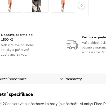
Doprava zdarma od
Pečlivá expedi
1500 Kč
Vaše objednávk
Nakupte své oblíbené
balíme s maximá
kousky a poštovné
a odesíláme 2x 
zaplatíme za vás.
etní specifikace
Parametry
tní specifikace
é 20denierové punčochové kalhoty (punčocháče, silonky) Fiore 