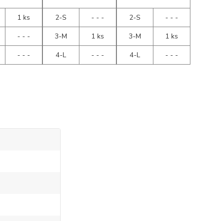
1 ks
2-S
- - -
2-S
- - -
- - -
3-M
1 ks
3-M
1 ks
- - -
4-L
- - -
4-L
- - -