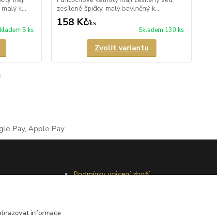
malý k...
zesílené špičky, malý bavlněný k...
kal
158 Kč
1
/
ks
kladem 5 ks
Skladem 130 ks
Zvolit variantu
Podmínky vrácení zboží
Reklamační řád
obrazovat informace