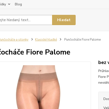
lídky
Blog
Hledat
unčocháče a silonky
Klasické hladké
Punčocháče Fiore Palome
ocháče Fiore Palome
bez 
Průhle
Fiore 
nevidit
Dos
Vel