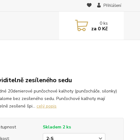
Přihlášení
0
ks
za
0 Kč
viditelně zesíleného sedu
dné 20denierové punčochové kalhoty (punčocháče, silonky)
Palome bez zesíleného sedu. Punčochové kalhoty mají
elně zesílené špi...
celý popis
tupnost
Skladem 2 ks
ikost: