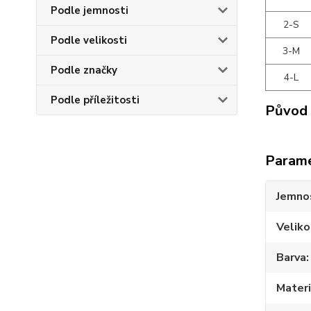
Podle jemnosti
2-S
Podle velikosti
3-M
Podle značky
4-L
Podle příležitosti
Původ 
Param
Jemno
Veliko
Barva
Materi