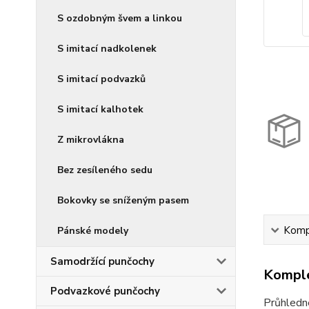
S ozdobným švem a linkou
S imitací nadkolenek
S imitací podvazků
S imitací kalhotek
Z mikrovlákna
Bez zesíleného sedu
Bokovky se sníženým pasem
Kompl
Pánské modely
Samodržící punčochy
Komple
Podvazkové punčochy
Průhledn