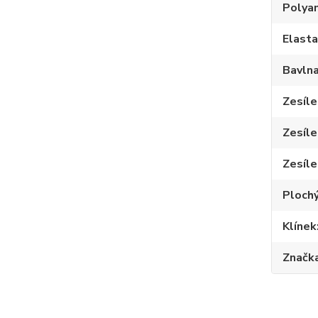
Polya
Elast
Bavln
Zesíle
Zesíle
Zesíle
Plochý
Klínek
Značk