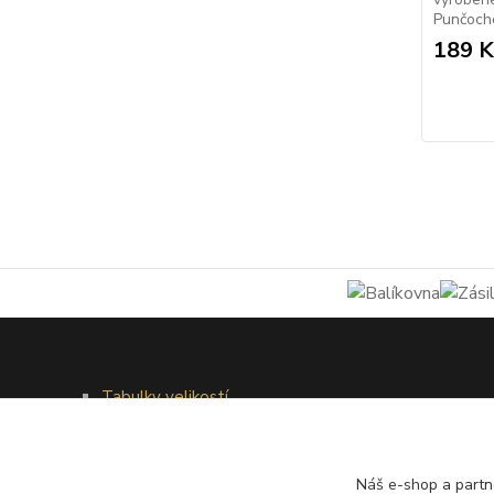
Punčocho
189 K
Tabulky velikostí
Doprava a platba
Věrnostní systém
Galerie - módní přehlídky
Náš e-shop a partn