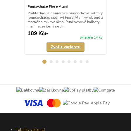
Punčocháče Fiore Alani
Punčocháče 
Průhledné 20denierové punčochové kalhoty
Průhledné 1
(punčocháče, silonky) Fiore Alani vyrobené z
kalhoty (pun
matného mikrovlákna. Punčochové kalhoty
Punčochové k
mají nezesílený sed...
zesílené špič
189 Kč
69 Kč
/
ks
/
ks
Skladem 14 ks
Zvolit variantu
Tabulky velikostí