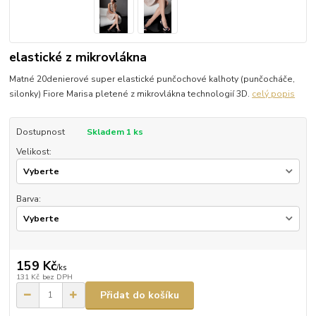
elastické z mikrovlákna
Matné 20denierové super elastické punčochové kalhoty (punčocháče,
silonky) Fiore Marisa pletené z mikrovlákna technologií 3D.
celý popis
Dostupnost
Skladem 1 ks
Velikost:
Barva:
159 Kč
/
ks
131 Kč
bez DPH
Přidat do košíku