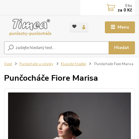
0
ks
za
0 Kč
Menu
Hledat
Úvod
Punčocháče a silonky
Klasické hladké
Punčocháče Fiore Marisa
Punčocháče Fiore Marisa