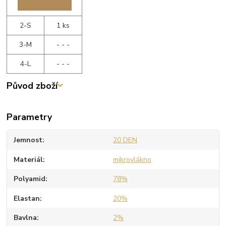
2-S
1 ks
3-M
- - -
4-L
- - -
Původ zboží
Parametry
Jemnost
20 DEN
Materiál
mikrovlákno
Polyamid
78%
Elastan
20%
Bavlna
2%