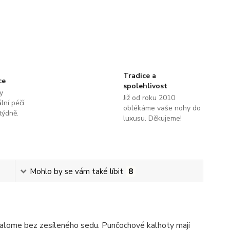
Tradice a
ce
spolehlivost
y
Již od roku 2010
lní péčí
oblékáme vaše nohy do
týdně.
luxusu. Děkujeme!
Mohlo by se vám také líbit
8
Palome bez zesíleného sedu. Punčochové kalhoty mají