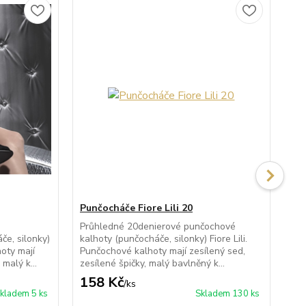
Punčocháče Fiore Lili 20
Pu
Průhledné 20denierové punčochové
Po
e, silonky)
kalhoty (punčocháče, silonky) Fiore Lili.
kal
oty mají
Punčochové kalhoty mají zesílený sed,
po
malý k...
zesílené špičky, malý bavlněný k...
kal
158 Kč
1
/
ks
kladem 5 ks
Skladem 130 ks