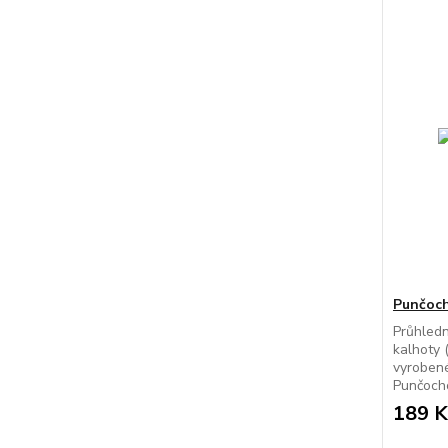
Punčoch
Průhled
kalhoty 
vyrobené
Punčocho
189 K