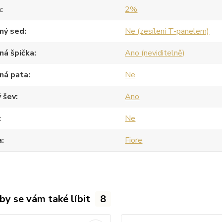
a
2%
ný sed
Ne (zesílení T-panelem)
ná špička
Ano (neviditelně)
ná pata
Ne
 šev
Ano
Ne
a
Fiore
by se vám také líbit
8