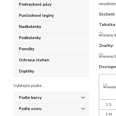
neviditel
Podvazkové pásy
Složení:
Punčochové legíny
Tabulka 
Nadkolenky
Podkolenky
Značky:
Ponožky
Ochrana stehen
Dostupné
Doplňky
Vybírejte podle...
Podle barvy
2-S
Podle vzoru
3-M