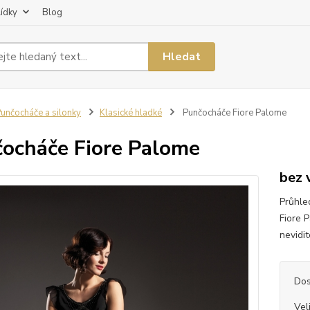
lídky
Blog
Hledat
unčocháče a silonky
Klasické hladké
Punčocháče Fiore Palome
ocháče Fiore Palome
bez 
Průhle
Fiore 
nevidit
Dos
Vel