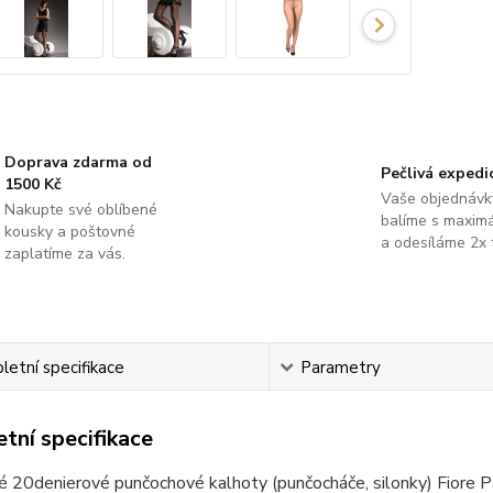
Doprava zdarma od
Pečlivá expedi
1500 Kč
Vaše objednávk
Nakupte své oblíbené
balíme s maximá
kousky a poštovné
a odesíláme 2x 
zaplatíme za vás.
etní specifikace
Parametry
tní specifikace
é 20denierové punčochové kalhoty (punčocháče, silonky) Fiore 