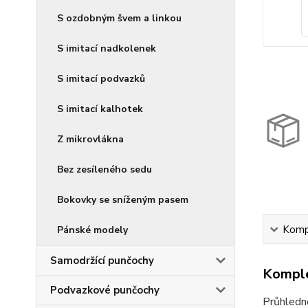
S ozdobným švem a linkou
S imitací nadkolenek
S imitací podvazků
S imitací kalhotek
Z mikrovlákna
Bez zesíleného sedu
Bokovky se sníženým pasem
Kompl
Pánské modely
Samodržící punčochy
Komple
Podvazkové punčochy
Průhledn