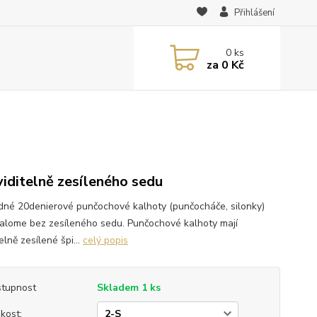
Přihlášení
0
ks
za
0 Kč
viditelně zesíleného sedu
dné 20denierové punčochové kalhoty (punčocháče, silonky)
Palome bez zesíleného sedu. Punčochové kalhoty mají
elně zesílené špi...
celý popis
tupnost
Skladem 1 ks
ikost: