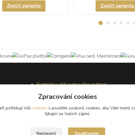
Zvolit variantu
Zvolit variantu
Podmínky užití webového rozhraní
Obchodní podmínky
Zpracování cookies
Ochrana osobních údajů
Kontakty
eři potřebují Váš
souhlas
s použitím souborů cookies, aby Vám mohli z
týkající se Vašich zájmů.
Souhlasím
Nastavení