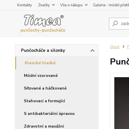
Kontakty
Značky
Vše o nákupu
Galerie - módní přeh
Úvod
P
Punčocháče a silonky
Punč
Klasické hladké
Módní vzorované
Síťované a háčkované
Stahovací a formující
S antibakteriální úpravou
Zdravotní a masážní