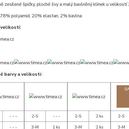
ně zesílené špičky, ploché švy a malý bavlněný klínek u velikostí
78% polyamid, 20% elastan, 2% bavlna
velikostí:
 barvy a velikosti:
- - -
2-S
- - -
2-S
2 ks
2-S
- - -
3-M
1 ks
3-M
2 ks
3-M