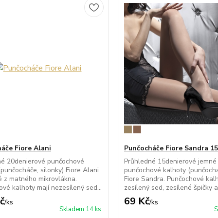
áče Fiore Alani
Punčocháče Fiore Sandra 15
né 20denierové punčochové
Průhledné 15denierové jemné
(punčocháče, silonky) Fiore Alani
punčochové kalhoty (punčocháč
 z matného mikrovlákna.
Fiore Sandra. Punčochové kalh
vé kalhoty mají nezesílený sed...
zesílený sed, zesílené špičky a 
č
69 Kč
/
ks
/
ks
Skladem 14 ks
S