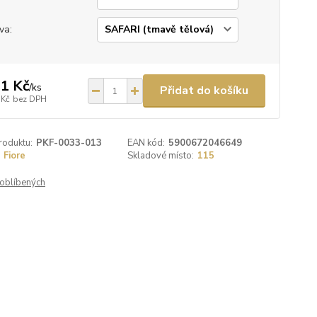
va:
1 Kč
/
ks
Přidat do košíku
 Kč
bez DPH
roduktu:
PKF-0033-013
EAN kód:
5900672046649
Fiore
Skladové místo:
115
oblíbených