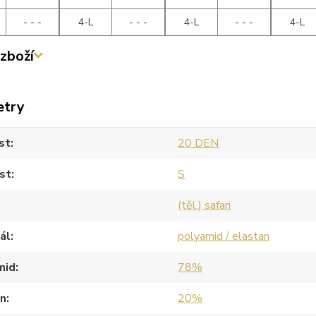
- - -
4-L
- - -
4-L
- - -
4-L
zboží
etry
st
20 DEN
st
S
(těl.) safari
ál
polyamid / elastan
mid
78%
an
20%