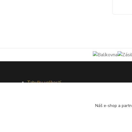
Tabulky velikostí
Doprava a platba
Věrnostní systém
Galerie - módní přehlídky
Náš e-shop a partn