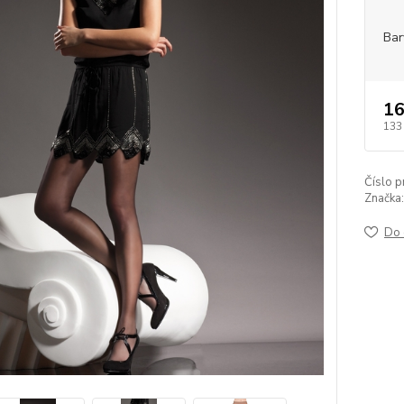
Bar
16
133
Číslo p
Značka:
Do 