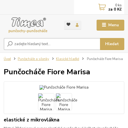
0
ks
za
0 Kč
Menu
Hledat
Úvod
Punčocháče a silonky
Klasické hladké
Punčocháče Fiore Marisa
Punčocháče Fiore Marisa
elastické z mikrovlákna