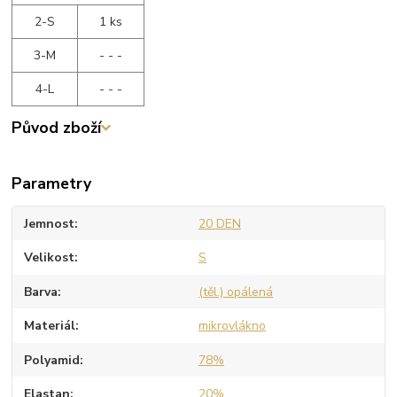
2-S
1 ks
3-M
- - -
4-L
- - -
Původ zboží
Parametry
Jemnost
20 DEN
Velikost
S
Barva
(těl.) opálená
Materiál
mikrovlákno
Polyamid
78%
Elastan
20%