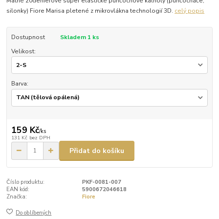
Matné 20denierové super elastické punčochové kalhoty (punčocháče,
silonky) Fiore Marisa pletené z mikrovlákna technologií 3D.
celý popis
Dostupnost
Skladem 1 ks
Velikost:
Barva:
159 Kč
/
ks
131 Kč
bez DPH
Přidat do košíku
Číslo produktu:
PKF-0081-007
EAN kód:
5900672046618
Značka:
Fiore
Do oblíbených