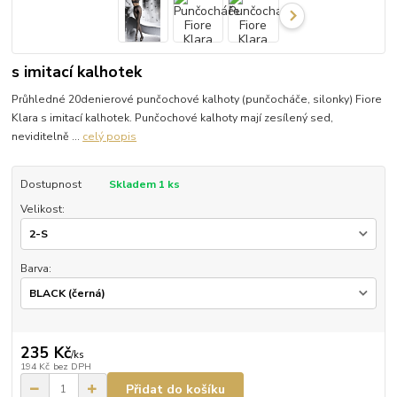
s imitací kalhotek
Průhledné 20denierové punčochové kalhoty (punčocháče, silonky) Fiore
Klara s imitací kalhotek. Punčochové kalhoty mají zesílený sed,
neviditelně ...
celý popis
Dostupnost
Skladem 1 ks
Velikost:
Barva:
235 Kč
/
ks
194 Kč
bez DPH
Přidat do košíku