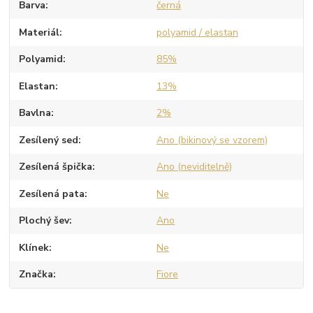
Barva
černá
Materiál
polyamid / elastan
Polyamid
85%
Elastan
13%
Bavlna
2%
Zesílený sed
Ano (bikinový se vzorem)
Zesílená špička
Ano (neviditelně)
Zesílená pata
Ne
Plochý šev
Ano
Klínek
Ne
Značka
Fiore