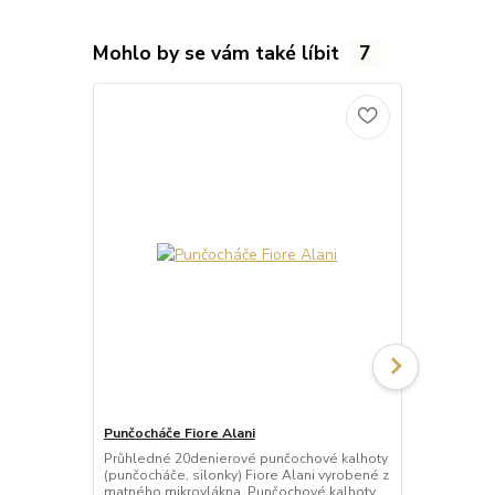
Mohlo by se vám také líbit
7
Punčocháče Fiore Alani
Punčocháče 
Průhledné 20denierové punčochové kalhoty
Průhledné 1
(punčocháče, silonky) Fiore Alani vyrobené z
kalhoty (pun
matného mikrovlákna. Punčochové kalhoty
Punčochové k