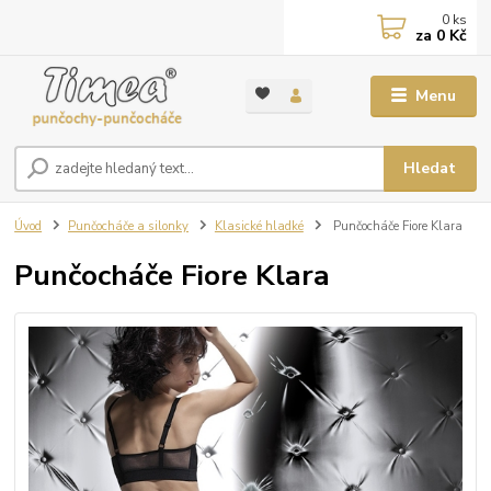
0
ks
za
0 Kč
Menu
Hledat
Úvod
Punčocháče a silonky
Klasické hladké
Punčocháče Fiore Klara
Punčocháče Fiore Klara