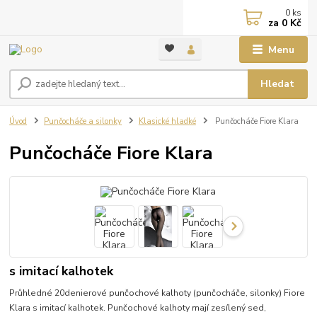
0
ks
za
0 Kč
Menu
Hledat
Úvod
Punčocháče a silonky
Klasické hladké
Punčocháče Fiore Klara
Punčocháče Fiore Klara
s imitací kalhotek
Průhledné 20denierové punčochové kalhoty (punčocháče, silonky) Fiore
Klara s imitací kalhotek. Punčochové kalhoty mají zesílený sed,