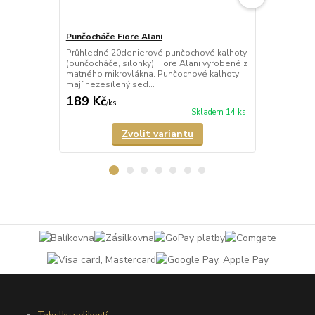
Punčocháče Fiore Alani
Punčocháče 
Průhledné 20denierové punčochové kalhoty
Průhledné 1
(punčocháče, silonky) Fiore Alani vyrobené z
kalhoty (pun
matného mikrovlákna. Punčochové kalhoty
Punčochové k
mají nezesílený sed...
zesílené špič
189 Kč
69 Kč
/
ks
/
ks
Skladem 14 ks
Zvolit variantu