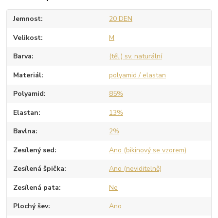
Jemnost
20 DEN
Velikost
M
Barva
(těl.) sv. naturální
Materiál
polyamid / elastan
Polyamid
85%
Elastan
13%
Bavlna
2%
Zesílený sed
Ano (bikinový se vzorem)
Zesílená špička
Ano (neviditelně)
Zesílená pata
Ne
Plochý šev
Ano