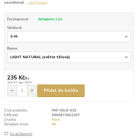
neviditelně ...
celý popis
Dostupnost
Skladem 1 ks
Velikost:
Barva:
235 Kč
/
ks
194 Kč
bez DPH
Přidat do košíku
Číslo produktu:
PKF-0016-023
EAN kód:
5900672042207
Značka:
Fiore
Skladové místo:
98
Do oblíbených