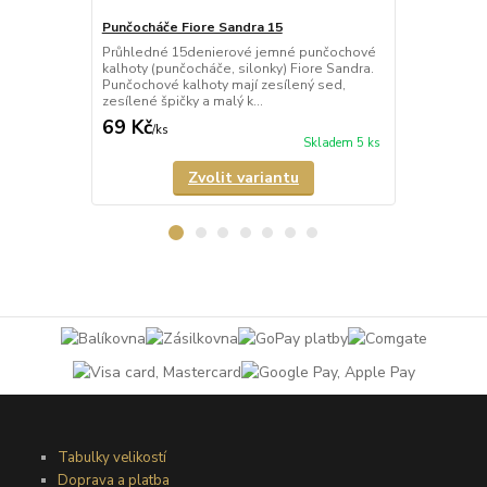
Punčocháče Fiore Sandra 15
Punčocháče F
Průhledné 15denierové jemné punčochové
Průhledné 2
kalhoty (punčocháče, silonky) Fiore Sandra.
(punčocháče,
Punčochové kalhoty mají zesílený sed,
kalhoty mají 
zesílené špičky a malý k...
malý bavlněný
69 Kč
158 Kč
/
ks
/
ks
Skladem 5 ks
Zvolit variantu
Tabulky velikostí
Doprava a platba