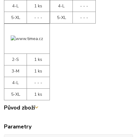
4-L
1 ks
4-L
- - -
5-XL
- - -
5-XL
- - -
2-S
1 ks
3-M
1 ks
4-L
- - -
5-XL
1 ks
Původ zboží
Parametry