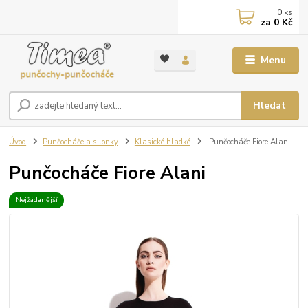
0
ks
za
0 Kč
Menu
Hledat
Úvod
Punčocháče a silonky
Klasické hladké
Punčocháče Fiore Alani
Punčocháče Fiore Alani
Nejžádanější