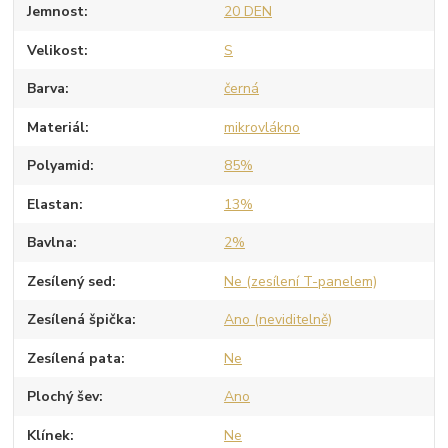
Jemnost
20 DEN
Velikost
S
Barva
černá
Materiál
mikrovlákno
Polyamid
85%
Elastan
13%
Bavlna
2%
Zesílený sed
Ne (zesílení T-panelem)
Zesílená špička
Ano (neviditelně)
Zesílená pata
Ne
Plochý šev
Ano
Klínek
Ne