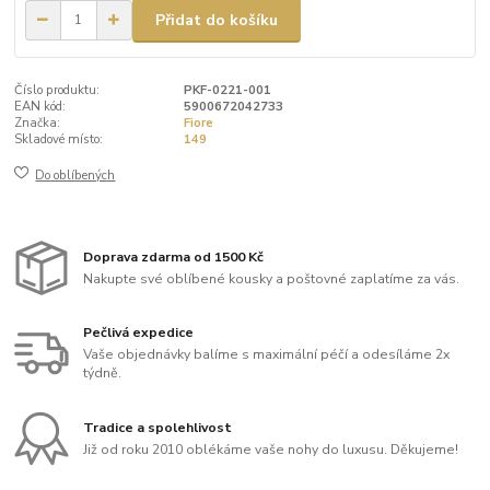
Přidat do košíku
Číslo produktu:
PKF-0221-001
EAN kód:
5900672042733
Značka:
Fiore
Skladové místo:
149
Do oblíbených
Doprava zdarma od 1500 Kč
Nakupte své oblíbené kousky a poštovné zaplatíme za vás.
Pečlivá expedice
Vaše objednávky balíme s maximální péčí a odesíláme 2x
týdně.
Tradice a spolehlivost
Již od roku 2010 oblékáme vaše nohy do luxusu. Děkujeme!