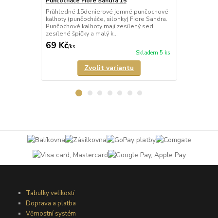
Punčocháče Fiore Sandra 15
Punčocháče F
Průhledné 15denierové jemné punčochové
Průhledné 2
kalhoty (punčocháče, silonky) Fiore Sandra.
(punčocháče,
Punčochové kalhoty mají zesílený sed,
kalhoty mají 
zesílené špičky a malý k...
malý bavlněný
69 Kč
158 Kč
/
ks
/
ks
Skladem 5 ks
Zvolit variantu
Tabulky velikostí
Doprava a platba
Věrnostní systém