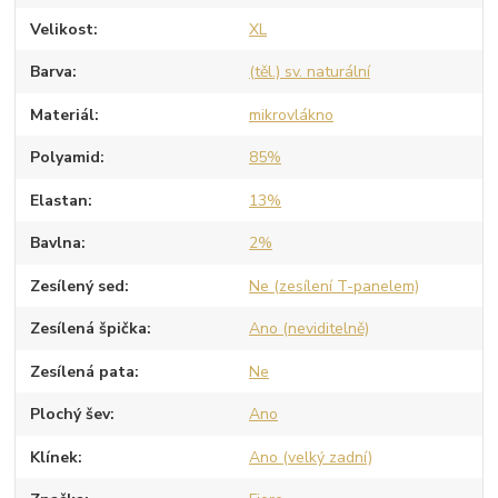
Velikost
XL
Barva
(těl.) sv. naturální
Materiál
mikrovlákno
Polyamid
85%
Elastan
13%
Bavlna
2%
Zesílený sed
Ne (zesílení T-panelem)
Zesílená špička
Ano (neviditelně)
Zesílená pata
Ne
Plochý šev
Ano
Klínek
Ano (velký zadní)