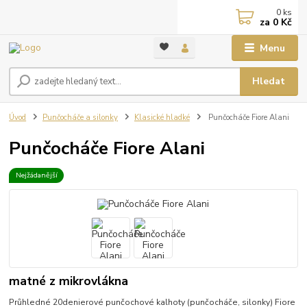
0
ks
za
0 Kč
Menu
Hledat
Úvod
Punčocháče a silonky
Klasické hladké
Punčocháče Fiore Alani
Punčocháče Fiore Alani
Nejžádanější
matné z mikrovlákna
Průhledné 20denierové punčochové kalhoty (punčocháče, silonky) Fiore