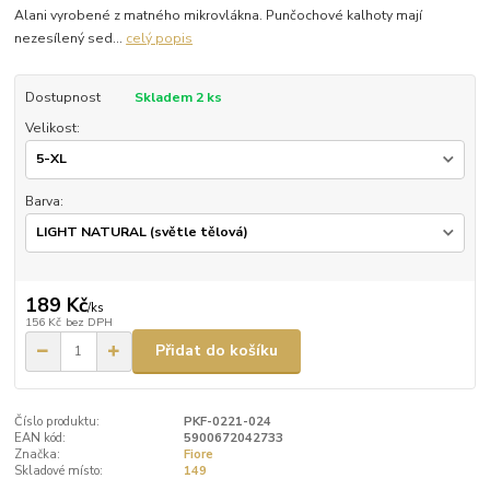
Alani vyrobené z matného mikrovlákna. Punčochové kalhoty mají
nezesílený sed...
celý popis
Dostupnost
Skladem 2 ks
Velikost:
Barva:
189 Kč
/
ks
156 Kč
bez DPH
Přidat do košíku
Číslo produktu:
PKF-0221-024
EAN kód:
5900672042733
Značka:
Fiore
Skladové místo:
149