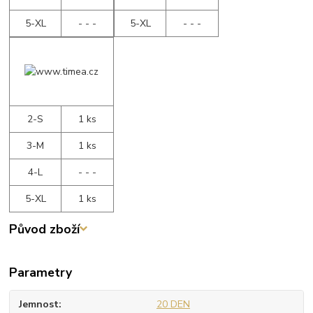
5-XL
- - -
5-XL
- - -
2-S
1 ks
3-M
1 ks
4-L
- - -
5-XL
1 ks
Původ zboží
Parametry
Jemnost
20 DEN