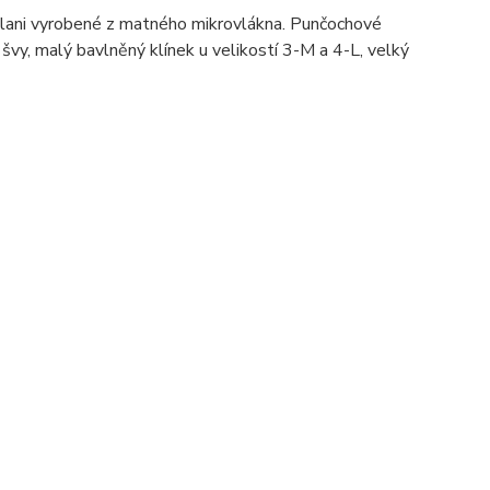
Alani vyrobené z matného mikrovlákna. Punčochové
 švy, malý bavlněný klínek u velikostí 3-M a 4-L, velký