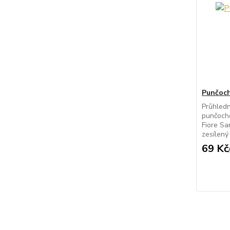
Punčoch
Průhled
punčocho
Fiore Sa
zesílený 
69 Kč