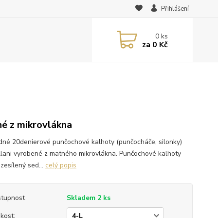
Přihlášení
0
ks
za
0 Kč
é z mikrovlákna
dné 20denierové punčochové kalhoty (punčocháče, silonky)
Alani vyrobené z matného mikrovlákna. Punčochové kalhoty
zesílený sed...
celý popis
tupnost
Skladem 2 ks
ikost: