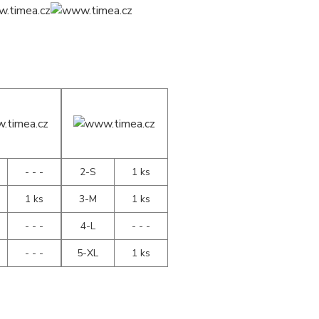
- - -
2-S
1 ks
1 ks
3-M
1 ks
- - -
4-L
- - -
- - -
5-XL
1 ks