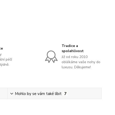
Tradice a
ce
spolehlivost
y
Již od roku 2010
lní péčí
oblékáme vaše nohy do
týdně.
luxusu. Děkujeme!
Mohlo by se vám také líbit
7