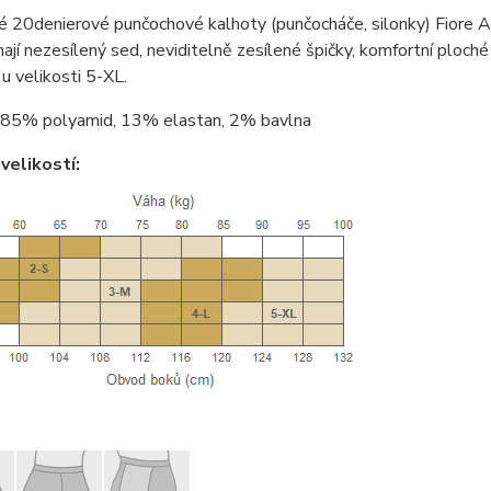
é 20denierové punčochové kalhoty (punčocháče, silonky) Fiore 
ají nezesílený sed, neviditelně zesílené špičky, komfortní ploché
 u velikosti 5-XL.
85% polyamid, 13% elastan, 2% bavlna
velikostí: