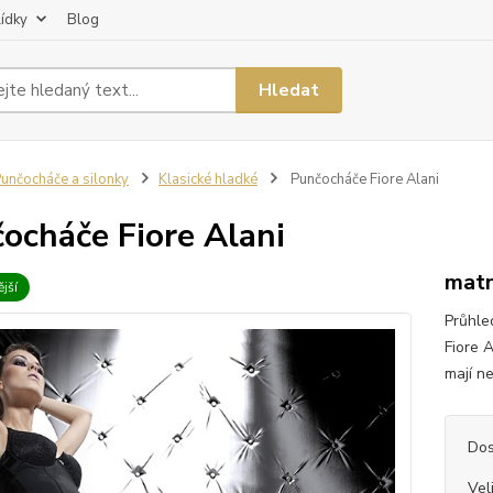
lídky
Blog
Hledat
unčocháče a silonky
Klasické hladké
Punčocháče Fiore Alani
ocháče Fiore Alani
matn
jší
Průhle
Fiore 
mají ne
Dos
Vel