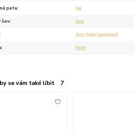
ná pata
Ne
 šev
Ano
Ano (malý bavlněný)
a
Fiore
by se vám také líbit
7