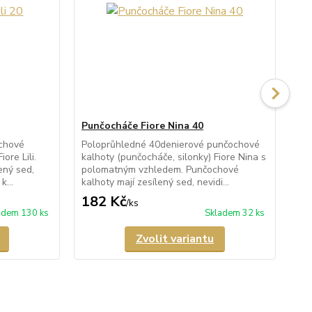
Punčocháče Fiore Nina 40
Pu
chové
Poloprůhledné 40denierové punčochové
Pr
ore Lili.
kalhoty (punčocháče, silonky) Fiore Nina s
kal
ený sed,
polomatným vzhledem. Punčochové
s i
k...
kalhoty mají zesílený sed, nevidi...
maj
182 Kč
2
/
ks
adem 130 ks
Skladem 32 ks
Zvolit variantu