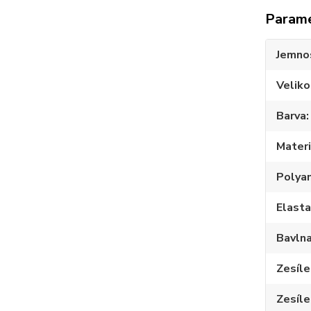
Param
Jemno
Veliko
Barva
Materi
Polya
Elast
Bavln
Zesíle
Zesíle