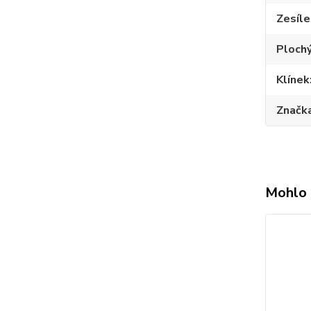
Zesíle
Plochý
Klínek
Značk
Mohlo 