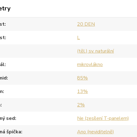
etry
st
20 DEN
st
L
(těl.) sv. naturální
ál
mikrovlákno
mid
85%
an
13%
a
2%
ný sed
Ne (zesílení T-panelem)
ná špička
Ano (neviditelně)