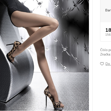
Bar
18
156
Číslo p
Značka:
Do 