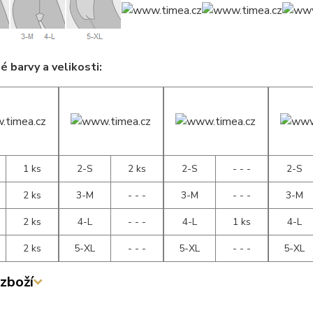
 barvy a velikosti:
1 ks
2-S
2 ks
2-S
- - -
2-S
2 ks
3-M
- - -
3-M
- - -
3-M
2 ks
4-L
- - -
4-L
1 ks
4-L
2 ks
5-XL
- - -
5-XL
- - -
5-XL
zboží