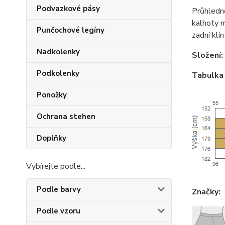
Podvazkové pásy
Průhledn
kalhoty m
Punčochové legíny
zadní klín
Nadkolenky
Složení:
Podkolenky
Tabulka 
Ponožky
Ochrana stehen
Doplňky
Vybírejte podle...
Podle barvy
Značky:
Podle vzoru