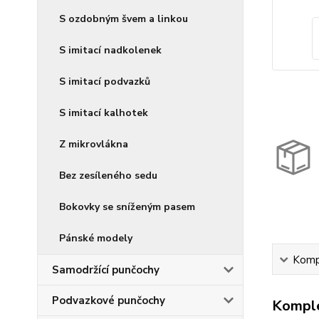
S ozdobným švem a linkou
S imitací nadkolenek
S imitací podvazků
S imitací kalhotek
Z mikrovlákna
Bez zesíleného sedu
Bokovky se sníženým pasem
Pánské modely
Kompl
Samodržící punčochy
Podvazkové punčochy
Komple