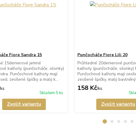
áče Fiore Sandra 15
Punčocháče Fiore Lili 20
né 15denierové jemné
Průhledné 20denierové punčo
vé kalhoty (punčocháče, silonky)
kalhoty (punčocháče, silonky) Fi
ndra. Punčochové kalhoty mají
Punčochové kalhoty mají zesíl
sed, zesílené špičky a malý k...
zesílené špičky, malý bavlněný 
158 Kč
/
ks
/
ks
Skladem 5 ks
Skl
Zvolit variantu
Zvolit variantu