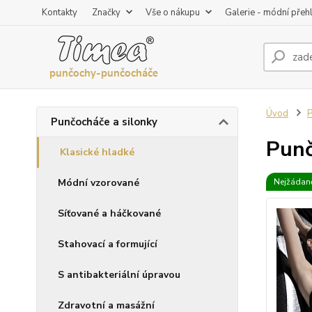
Kontakty
Značky
Vše o nákupu
Galerie - módní přeh
Úvod
P
Punčocháče a silonky
Punč
Klasické hladké
Módní vzorované
Nejžádaně
Síťované a háčkované
Stahovací a formující
S antibakteriální úpravou
Zdravotní a masážní