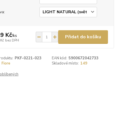
va:
9 Kč
/
ks
Přidat do košíku
 Kč
bez DPH
roduktu:
PKF-0221-023
EAN kód:
5900672042733
Fiore
Skladové místo:
149
oblíbených