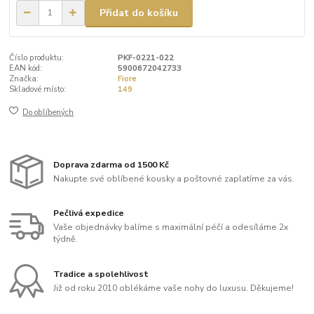
Přidat do košíku
Číslo produktu:
PKF-0221-022
EAN kód:
5900672042733
Značka:
Fiore
Skladové místo:
149
Do oblíbených
Doprava zdarma od 1500 Kč
Nakupte své oblíbené kousky a poštovné zaplatíme za vás.
Pečlivá expedice
Vaše objednávky balíme s maximální péčí a odesíláme 2x
týdně.
Tradice a spolehlivost
Již od roku 2010 oblékáme vaše nohy do luxusu. Děkujeme!