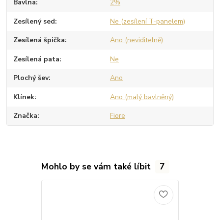
Bavlna
2%
Zesílený sed
Ne (zesílení T-panelem)
Zesílená špička
Ano (neviditelně)
Zesílená pata
Ne
Plochý šev
Ano
Klínek
Ano (malý bavlněný)
Značka
Fiore
Mohlo by se vám také líbit
7