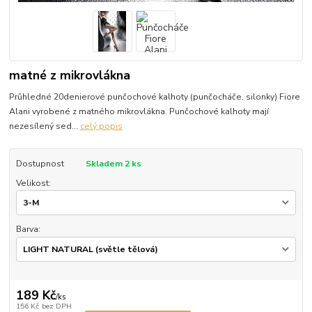
matné z mikrovlákna
Průhledné 20denierové punčochové kalhoty (punčocháče, silonky) Fiore
Alani vyrobené z matného mikrovlákna. Punčochové kalhoty mají
nezesílený sed...
celý popis
Dostupnost
Skladem 2 ks
Velikost:
Barva:
189 Kč
/
ks
156 Kč
bez DPH