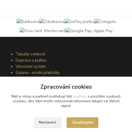
Tabulky velikostí
Doprava a platba
Věrnostní systém
Galerie - módní přehlídky
Zpracování cookies
Podmínky užití webového rozhraní
Náš e-shop a partneři potřebují Váš
souhlas
s použitím souborů
Obchodní podmínky
cookies, aby Vám mohli zobrazovat informace týkající se Vašich
Ochrana osobních údajů
zájmů.
Kontakty
Souhlasím
Nastavení