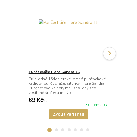
Punčocháče Fiore Sandra 15
Punčocháče F
Průhledné 15denierové jemné punčochové
Průhledné 2
kalhoty (punčocháče, silonky) Fiore Sandra.
(punčocháče,
Punčochové kalhoty mají zesílený sed,
kalhoty mají 
zesílené špičky a malý k...
malý bavlněný
69 Kč
158 Kč
/
ks
/
ks
Skladem 5 ks
Zvolit variantu