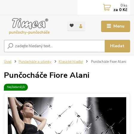
0
ks
za
0 Kč
Menu
Hledat
Úvod
Punčocháče a silonky
Klasické hladké
Punčocháče Fiore Alani
Punčocháče Fiore Alani
Nejžádanější