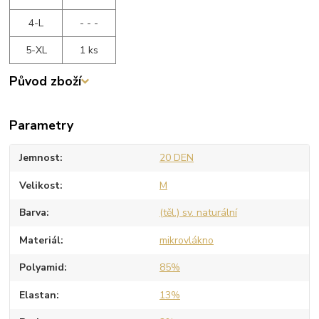
4-L
- - -
5-XL
1 ks
Původ zboží
Parametry
Jemnost
20 DEN
Velikost
M
Barva
(těl.) sv. naturální
Materiál
mikrovlákno
Polyamid
85%
Elastan
13%