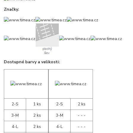
Značky:
Dostupné barvy a velikosti:
2-S
1 ks
2-S
2 ks
3-M
2 ks
3-M
- - -
4-L
2 ks
4-L
- - -