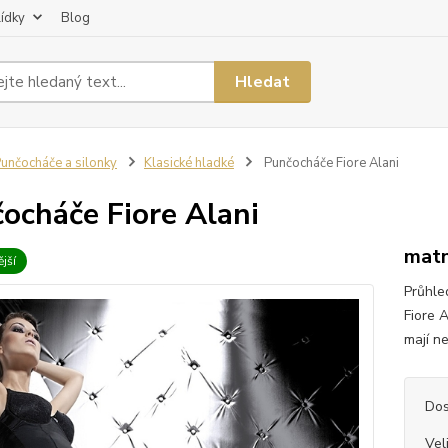
lídky
Blog
Hledat
unčocháče a silonky
Klasické hladké
Punčocháče Fiore Alani
ocháče Fiore Alani
matn
jší
Průhle
Fiore 
mají ne
Dos
Vel