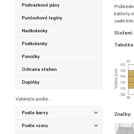
Podvazkové pásy
Průhledn
kalhoty m
Punčochové legíny
zadní klín
Nadkolenky
Složení:
Podkolenky
Tabulka 
Ponožky
Ochrana stehen
Doplňky
Vybírejte podle...
Podle barvy
Značky:
Podle vzoru