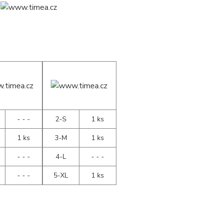
- - -
2-S
1 ks
1 ks
3-M
1 ks
- - -
4-L
- - -
- - -
5-XL
1 ks