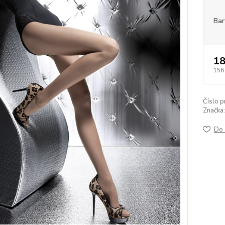
Bar
18
156
Číslo p
Značka:
Do 