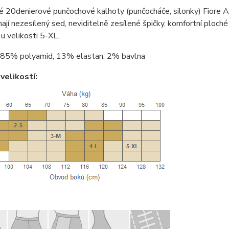
é 20denierové punčochové kalhoty (punčocháče, silonky) Fiore 
ají nezesílený sed, neviditelně zesílené špičky, komfortní ploché
 u velikosti 5-XL.
85% polyamid, 13% elastan, 2% bavlna
velikostí: