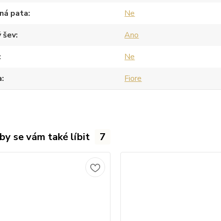
ná pata
Ne
 šev
Ano
Ne
a
Fiore
by se vám také líbit
7