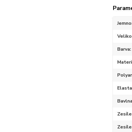
Param
Jemno
Veliko
Barva
Materi
Polya
Elast
Bavln
Zesíle
Zesíle