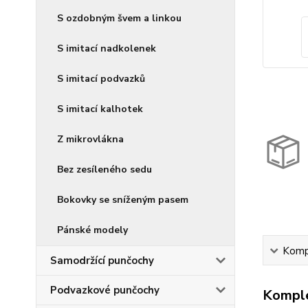
S ozdobným švem a linkou
S imitací nadkolenek
S imitací podvazků
S imitací kalhotek
Z mikrovlákna
Bez zesíleného sedu
Bokovky se sníženým pasem
Pánské modely
Kompl
Samodržící punčochy
Podvazkové punčochy
Komple