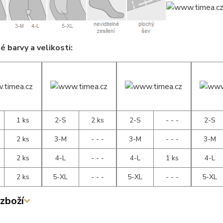
 barvy a velikosti:
1 ks
2-S
2 ks
2-S
- - -
2-S
2 ks
3-M
- - -
3-M
- - -
3-M
2 ks
4-L
- - -
4-L
1 ks
4-L
2 ks
5-XL
- - -
5-XL
- - -
5-XL
zboží