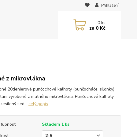
Přihlášení
0
ks
za
0 Kč
é z mikrovlákna
dné 20denierové punčochové kalhoty (punčocháče, silonky)
Alani vyrobené z matného mikrovlákna. Punčochové kalhoty
zesílený sed...
celý popis
tupnost
Skladem 1 ks
ikost: