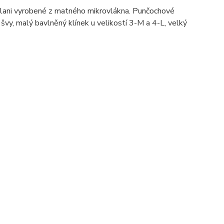
Alani vyrobené z matného mikrovlákna. Punčochové
 švy, malý bavlněný klínek u velikostí 3-M a 4-L, velký