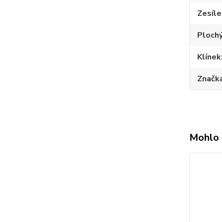
Zesíle
Plochý
Klínek
Značk
Mohlo 