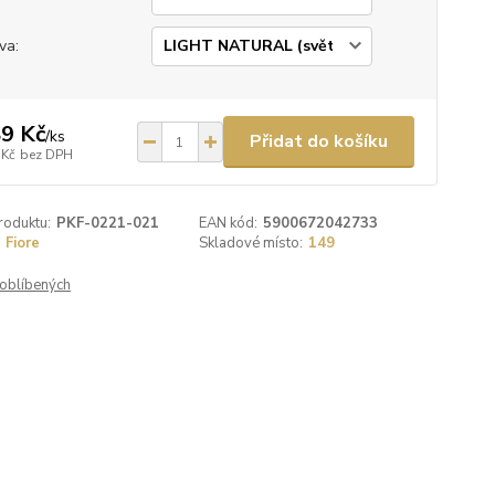
va:
9 Kč
/
ks
Přidat do košíku
 Kč
bez DPH
roduktu:
PKF-0221-021
EAN kód:
5900672042733
Fiore
Skladové místo:
149
oblíbených