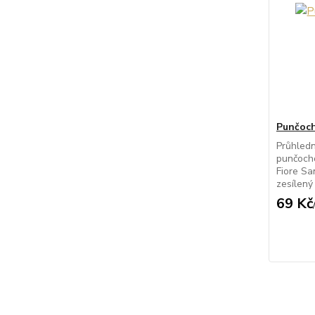
Punčoch
Průhled
punčocho
Fiore Sa
zesílený 
69 Kč