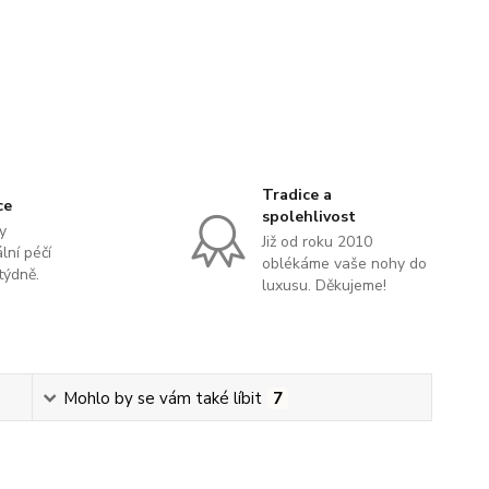
Tradice a
ce
spolehlivost
y
Již od roku 2010
lní péčí
oblékáme vaše nohy do
týdně.
luxusu. Děkujeme!
Mohlo by se vám také líbit
7