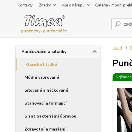
Kontakty
Značky
Vše o nákupu
Galerie - módní přeh
Úvod
P
Punčocháče a silonky
Punč
Klasické hladké
Módní vzorované
Nejžádaně
Síťované a háčkované
Stahovací a formující
S antibakteriální úpravou
Zdravotní a masážní