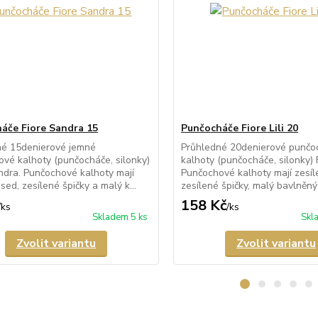
áče Fiore Sandra 15
Punčocháče Fiore Lili 20
né 15denierové jemné
Průhledné 20denierové punčo
vé kalhoty (punčocháče, silonky)
kalhoty (punčocháče, silonky) Fi
ndra. Punčochové kalhoty mají
Punčochové kalhoty mají zesíl
sed, zesílené špičky a malý k...
zesílené špičky, malý bavlněný 
158 Kč
/
ks
/
ks
Skladem 5 ks
Skl
Zvolit variantu
Zvolit variantu