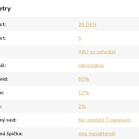
etry
st
20 DEN
st
S
(těl.) sv. naturální
ál
mikrovlákno
mid
85%
an
13%
a
2%
ný sed
Ne (zesílení T-panelem)
ná špička
Ano (neviditelně)