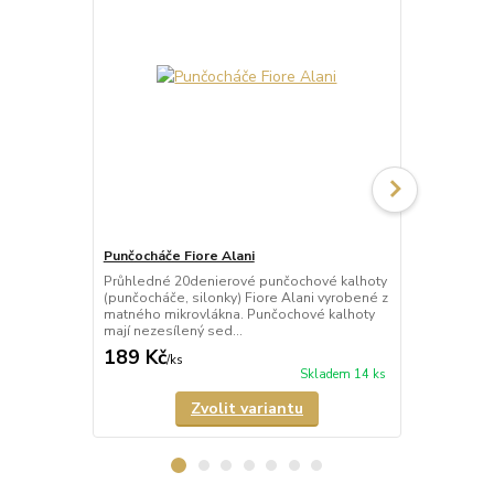
Punčocháče Fiore Alani
Punčocháče 
Průhledné 20denierové punčochové kalhoty
Průhledné 1
(punčocháče, silonky) Fiore Alani vyrobené z
kalhoty (pun
matného mikrovlákna. Punčochové kalhoty
Punčochové k
mají nezesílený sed...
zesílené špič
189 Kč
69 Kč
/
ks
/
ks
Skladem 14 ks
Zvolit variantu