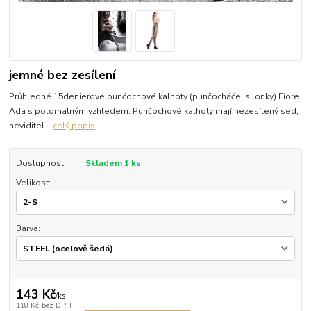
jemné bez zesílení
Průhledné 15denierové punčochové kalhoty (punčocháče, silonky) Fiore
Ada s polomatným vzhledem. Punčochové kalhoty mají nezesílený sed,
neviditel...
celý popis
Dostupnost
Skladem 1 ks
Velikost:
Barva:
143 Kč
/
ks
118 Kč
bez DPH