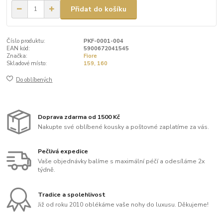
Přidat do košíku
Číslo produktu:
PKF-0001-004
EAN kód:
5900672041545
Značka:
Fiore
Skladové místo:
159, 160
Do oblíbených
Doprava zdarma od 1500 Kč
Nakupte své oblíbené kousky a poštovné zaplatíme za vás.
Pečlivá expedice
Vaše objednávky balíme s maximální péčí a odesíláme 2x
týdně.
Tradice a spolehlivost
Již od roku 2010 oblékáme vaše nohy do luxusu. Děkujeme!