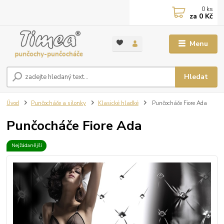
0
ks
za
0 Kč
Menu
Hledat
Úvod
Punčocháče a silonky
Klasické hladké
Punčocháče Fiore Ada
Punčocháče Fiore Ada
Nejžádanější