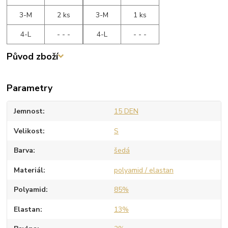
3-M
2 ks
3-M
1 ks
4-L
- - -
4-L
- - -
Původ zboží
Parametry
Jemnost
15 DEN
Velikost
S
Barva
šedá
Materiál
polyamid / elastan
Polyamid
85%
Elastan
13%