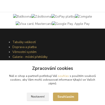
Tabulky velikostí
Doprava a platba
Věrnostní systém
Galerie - módní přehlídky
Zpracování cookies
Podmínky užití webového rozhraní
Náš e-shop a partneři potřebují Váš
souhlas
s použitím souborů
Obchodní podmínky
cookies, aby Vám mohli zobrazovat informace týkající se Vašich
Ochrana osobních údajů
zájmů.
Kontakty
Souhlasím
Nastavení
Podmínky vrácení zboží